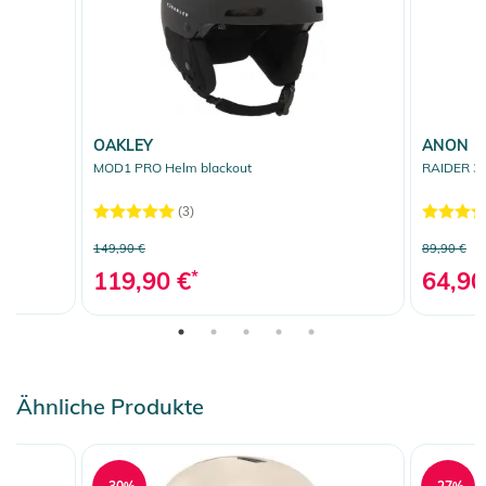
OAKLEY
ANON
MOD1 PRO Helm blackout
RAIDER 3 
(3)
149,90 €
89,90 €
119,90 €
*
64,90
Ähnliche Produkte