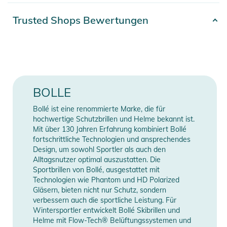
ausgestattet, die eine gute Belüftung gewährleisten.
Großartiges Preis-Leistungs-Verhältnis.
Artikelnummer
2100003711199
Trusted Shops Bewertungen
Farbe
black
Größenzuordnung:
- S (52-55cm)
Gender
Unisex
- M (55-59cm)
- L (59-62cm)
Erscheinungsjahr
2026
BOLLE
Produktinformationen und
Bollé ist eine renommierte Marke, die für
Manufacturer
Herstellerangaben
Sicherheitshinweise
hochwertige Schutzbrillen und Helme bekannt ist.
Information
anzeigen
Mit über 130 Jahren Erfahrung kombiniert Bollé
Gebrauchsanweisungen, Sicherheitshinweise und Warnungen
fortschrittliche Technologien und ansprechendes
finden Sie direkt am Produkt.
Design, um sowohl Sportler als auch den
Alltagsnutzer optimal auszustatten. Die
Sportbrillen von Bollé, ausgestattet mit
Technologien wie Phantom und HD Polarized
Gläsern, bieten nicht nur Schutz, sondern
verbessern auch die sportliche Leistung. Für
Wintersportler entwickelt Bollé Skibrillen und
Helme mit Flow-Tech® Belüftungssystemen und