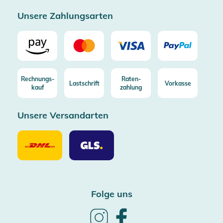
Zertifizierter Trusted Shop
Unsere Zahlungsarten
Rechnungs-
Raten-
Lastschrift
Vorkasse
kauf
zahlung
Unsere Versandarten
Unsere
Unsere
Versandarten
Versandarten
DHL
GLS
Folge uns
Follow
Follow
us
us