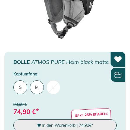
BOLLE
ATMOS PURE Helm black matte
Kopfumfang:
S
M
L
99,90 €
*
74,90
€
JETZT 25% SPAREN!
In den Warenkorb
|
74,90
€
*