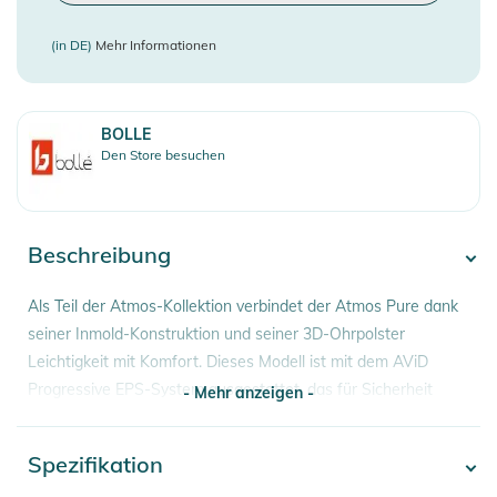
(in DE)
Mehr Informationen
BOLLE
Den Store besuchen
Beschreibung
Als Teil der Atmos-Kollektion verbindet der Atmos Pure dank
seiner Inmold-Konstruktion und seiner 3D-Ohrpolster
Leichtigkeit mit Komfort. Dieses Modell ist mit dem AViD
Progressive EPS-System ausgestattet, das für Sicherheit
- Mehr anzeigen -
sorgt, während das Click-to-Fit-System die richtige Passform
gewährleistet. Der Atmos Pure ist außerdem mit 9 passiven
Spezifikation
- Mehr anzeigen -
Belüftungsöffnungen, Brillenschlitzen und Luftabzugskanälen