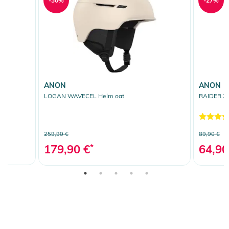
-30%
-27%
ANON
ANON
LOGAN WAVECEL Helm oat
RAIDER 3 
259,90 €
89,90 €
179,90 €
*
64,90