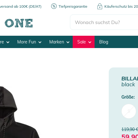
kversand ab 100€ (DE/AT)
Tiefpreisgarantie
Käuferschutz bis 2
ore
More Fun
Marken
Sale
Blog
BILL
black
Größe:
S
119,90 
59,9