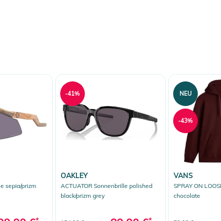
-41%
NEU
-43%
OAKLEY
VANS
e sepia/prizm
ACTUATOR Sonnenbrille polished
SPRAY ON LOOSE 
black/prizm grey
chocolate
*
*