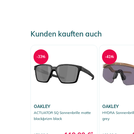
Kunden kauften auch
-33%
-41%
OAKLEY
OAKLEY
ACTUATOR SQ Sonnenbrille matte
HYDRA Sonnenbrill
black/prizm black
grey
*