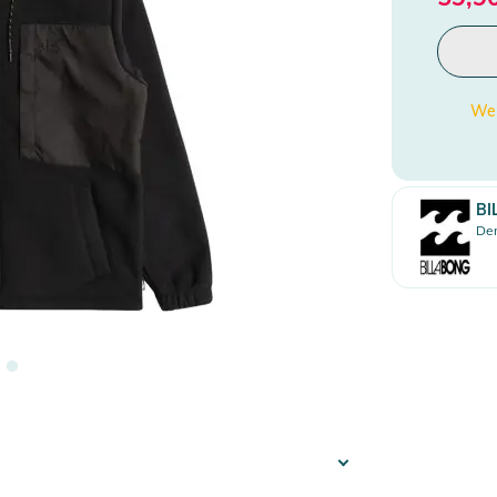
Wen
BI
Den