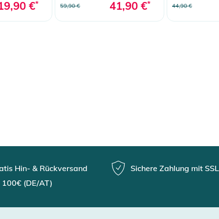
19,90 €
*
41,90 €
*
59,90 €
44,90 €
atis Hin- & Rückversand
Sichere Zahlung mit SSL
 100€ (DE/AT)