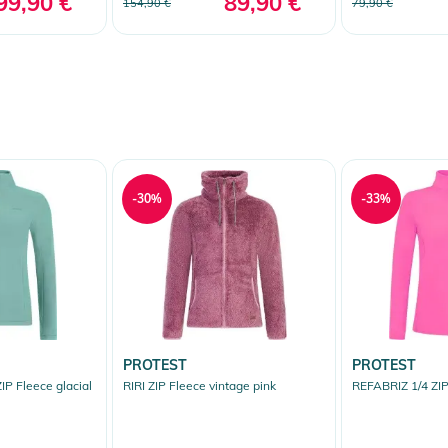
99,90 €
89,90 €
154,90 €
79,90 €
-30%
-33%
PROTEST
PROTEST
P Fleece glacial
RIRI ZIP Fleece vintage pink
REFABRIZ 1/4 ZIP