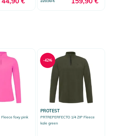
44,90 €
159,90 €
229,90 €
-42%
PROTEST
 Fleece foxy pink
PRTREPERFECTO 1/4 ZIP Fleece
kale green