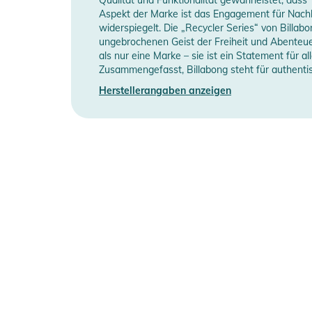
Manufacturer Information
H
Aspekt der Marke ist das Engagement für Nachh
widerspiegelt. Die „Recycler Series“ von Billabo
ungebrochenen Geist der Freiheit und Abenteue
als nur eine Marke – sie ist ein Statement für a
Zusammengefasst, Billabong steht für authentisc
Herstellerangaben anzeigen