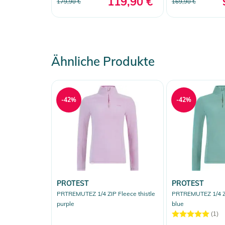
119,90 €
179,90 €
169,90 €
Ähnliche Produkte
-42%
-42%
PROTEST
PROTEST
PRTREMUTEZ 1/4 ZIP Fleece thistle
PRTREMUTEZ 1/4 ZI
purple
blue
(1)