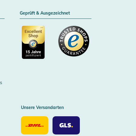
Geprüft & Ausgezeichnet
Zertifizierter Trusted Shop
s
Unsere Versandarten
Unsere
Unsere
Versandarten
Versandarten
DHL
GLS