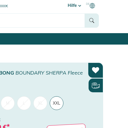
DE
Hilfe
0000€
ABONG
BOUNDARY SHERPA Fleece
M
L
XL
XXL
€
*
0
€