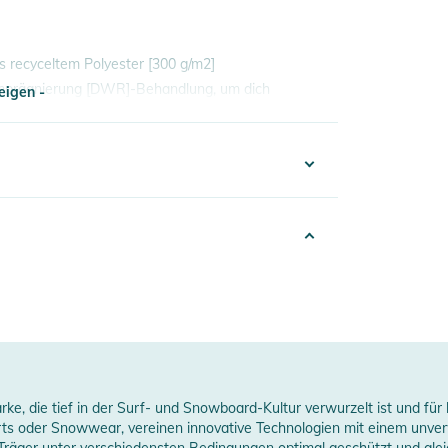
s recyceltem Polyester [300 g/m2]
mprägnierung [DWR]-Behandlung, um dich
eigen -
eigen -
chen
332425020388
Brust
Men
025
verpackten Enden
gt die Größe L
lack
erheitshinweise
00% Polyester
rke, die tief in der Surf- und Snowboard-Kultur verwurzelt ist und für
ungen finden Sie direkt am Produkt.
rts oder Snowwear, vereinen innovative Technologien mit einem unve
 Träger unter verschiedensten Bedingungen optimal geschützt und gleich