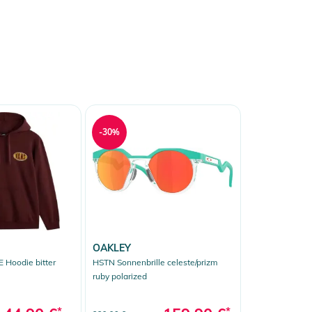
-30%
OAKLEY
Hoodie bitter
HSTN Sonnenbrille celeste/prizm
ruby polarized
*
*