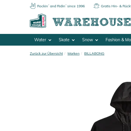
Rockin´ and Ridin´ since 1996
Gratis Hin- & Rüc
Water
Skate
Snow
Fashion & M
Zurück zur Übersicht
Marken
BILLABONG