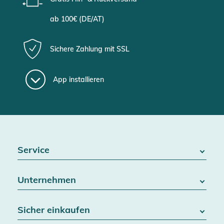
ab 100€ (DE/AT)
Sichere Zahlung mit SSL
App installieren
Service
FAQ / Hilfe
Unternehmen
Batteriegesetz
Kontakt
Über uns
Widerrufsrecht
Sicher einkaufen
Blog
Vertrag widerrufen