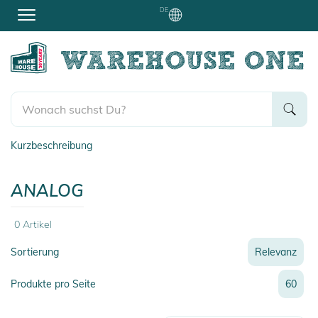
DE
Kurzbeschreibung
ANALOG
0
Artikel
Sortierung
Relevanz
Relevanz
Produkte pro Seite
60
Neueste
Preis