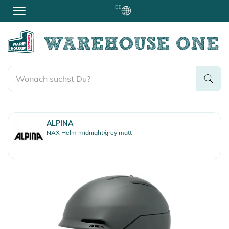
DE
ALPINA
NAX Helm midnight/grey matt