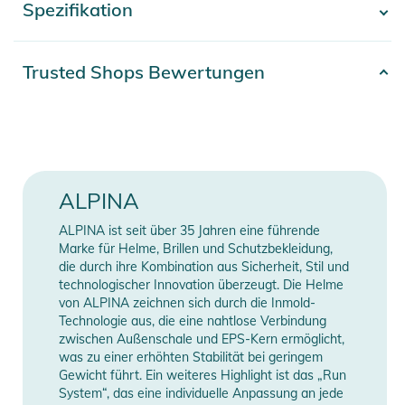
Spezifikation
- Mehr anzeigen -
nicht so gut gelingt, wie erhofft. Die Passform des Skihelms
ist so gewählt, dass der NAX komfortabel auf dem Kopf sitzt
und diesen gleichzeitig gut umschließt. Mit dem Run System
Artikelnummer
2332425027462
Trusted Shops Bewertungen
Ergo Snow lässt sich der NAX zusätzlich perfekt individuell
Erscheinungsjahr
2026
anpassen. Das Inlay aus Memory Foam sowie der
Neckwarmer sorgen für zusätzlichen Komfort. Über eine
Farbe
blue
aktive Belüftung kann immer ausreichend kühle Luft zum
Kopf strömen  wenn sie gebraucht wird.Der NAX ist ein Helm
Gender
Unisex
ALPINA
für Skifahrerinnen und Skifahrer, die ihren Sport lieben. Punkt.
ALPINA ist seit über 35 Jahren eine führende
Manufacturer
Herstellerangaben
Marke für Helme, Brillen und Schutzbekleidung,
Produktinformationen und
Information
anzeigen
die durch ihre Kombination aus Sicherheit, Stil und
Sicherheitshinweise
technologischer Innovation überzeugt. Die Helme
von ALPINA zeichnen sich durch die Inmold-
Gebrauchsanweisungen, Sicherheitshinweise und Warnungen
Technologie aus, die eine nahtlose Verbindung
finden Sie direkt am Produkt.
zwischen Außenschale und EPS-Kern ermöglicht,
was zu einer erhöhten Stabilität bei geringem
Gewicht führt. Ein weiteres Highlight ist das „Run
System“, das eine individuelle Anpassung an jede