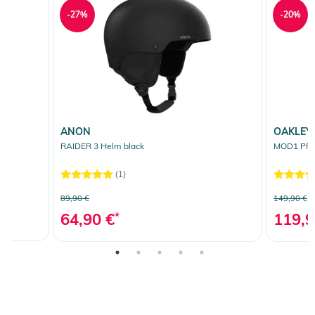
-27%
-20%
ANON
OAKLEY
RAIDER 3 Helm black
MOD1 PRO
(1)
89,90 €
149,90 €
64,90 €
*
119,9