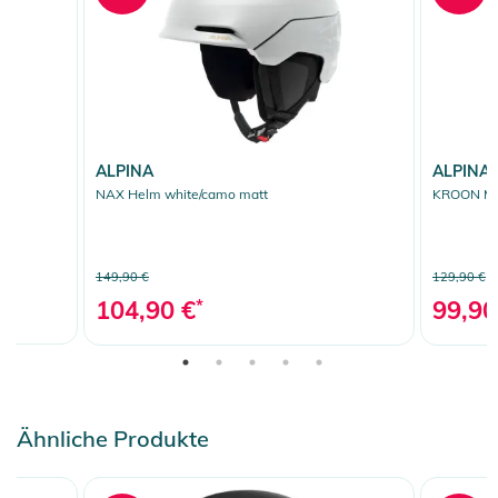
ALPINA
ALPINA
NAX Helm white/camo matt
KROON MIP
149,90 €
129,90 €
104,90 €
*
99,90
Ähnliche Produkte