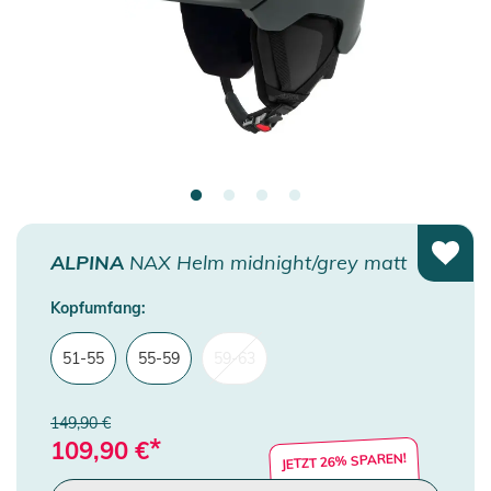
ALPINA
NAX Helm midnight/grey matt
Kopfumfang:
51-55
55-59
59-63
149,90 €
*
109,90
€
JETZT 26% SPAREN!