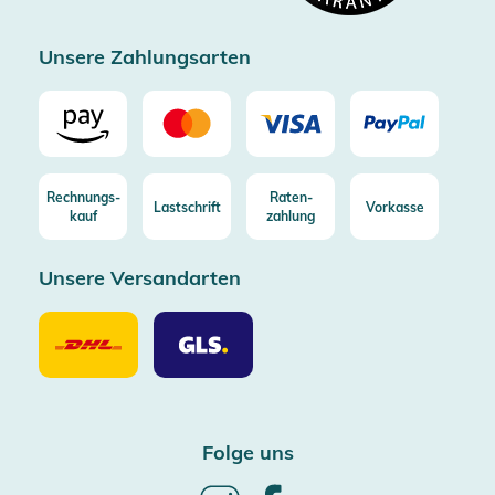
Zertifizierter Trusted Shop
Unsere Zahlungsarten
Rechnungs-
Raten-
Lastschrift
Vorkasse
kauf
zahlung
Unsere Versandarten
Unsere
Unsere
Versandarten
Versandarten
DHL
GLS
Folge uns
Follow
Follow