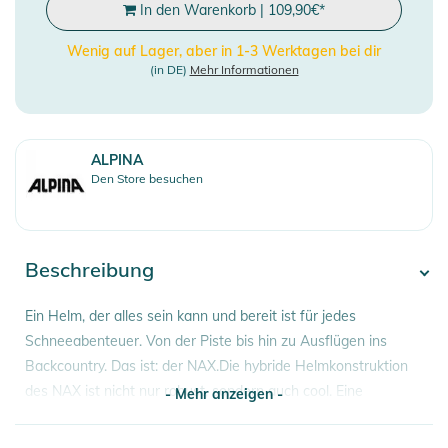
In den Warenkorb
|
109,90
€
*
Wenig auf Lager, aber in 1-3 Werktagen bei dir
(in DE)
Mehr Informationen
ALPINA
Den Store besuchen
Beschreibung
Ein Helm, der alles sein kann und bereit ist für jedes
Schneeabenteuer. Von der Piste bis hin zu Ausflügen ins
Backcountry. Das ist: der NAX.Die hybride Helmkonstruktion
des NAX ist nicht nur robust, sondern auch cool. Eine
- Mehr anzeigen -
Verbindung aus Ceramic Shell und Hi-EPS Helm-Kern sorgt
für optimale Stoßabsorption, wenn der Abfahrtschwung mal