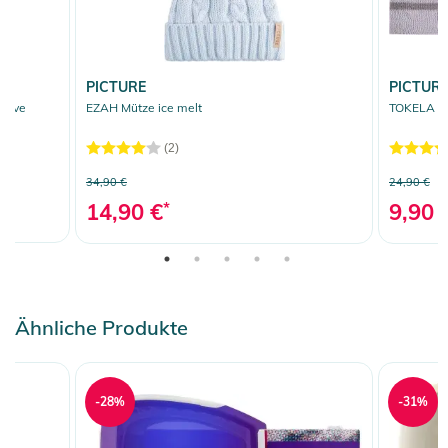
PICTURE
PICTUR
ceive
EZAH Mütze ice melt
TOKELA St
(2)
34,90 €
24,90 €
14,90 €
*
9,90 
Ähnliche Produkte
-28%
-31%