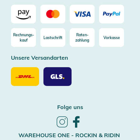
Rechnungs-
Raten-
Lastschrift
Vorkasse
kauf
zahlung
Unsere Versandarten
Unsere
Unsere
Versandarten
Versandarten
DHL
GLS
Folge uns
Follow
Follow
us
us
on
on
WAREHOUSE ONE - ROCKIN & RIDIN
Instagram
Facebook