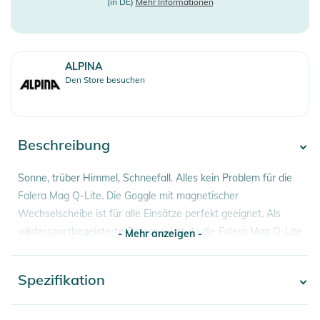
(in DE)
Mehr Informationen
ALPINA
Den Store besuchen
Beschreibung
Sonne, trüber Himmel, Schneefall. Alles kein Problem für die
Falera Mag Q-Lite. Die Goggle mit magnetischer
Wechselscheibe ist für alle Einsätze perfekt geeignet. Als
wintersportbegeisterte Person wirst du die Falera Mag Q-Lite
- Mehr anzeigen -
lieben.
Spezifikation
- Mehr anzeigen -
Die sphärische Scheibe der Falera Mag ist magnetisch mit
dem Brillenrahmen verbunden und lässt sich einfach