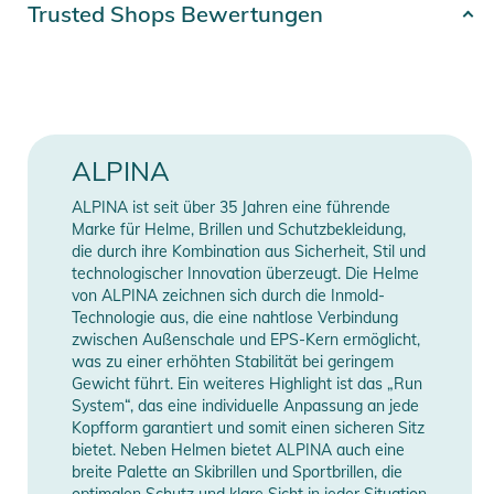
austauschen. So kann am Morgen, zur Mittagspause oder
Artikelnummer
4003692331809
Trusted Shops Bewertungen
auch vor jeder Abfahrt schnell auf die aktuellen
Gender
Unisex
Lichtverhältnisse reagiert werden. Die Falera Mag Q-Lite wird
mit einer pinken, kontrastverstärkenden S1 Q-LITE Scheibe
Farbe
black
und einer ebenso kontrastverstärkenden aber stärker
getönten S2 Q-LITE Scheibe ausgeliefert. Beste Sicht ist
Erscheinungsjahr
2026
ALPINA
somit immer garantiert.
ALPINA ist seit über 35 Jahren eine führende
Manufacturer
Herstellerangaben
Die Sicht mit der Falera Mag ist aber nicht nur scharf und klar,
Marke für Helme, Brillen und Schutzbekleidung,
Information
anzeigen
sondern dank der großen Scheibe und dem rahmenlosen
die durch ihre Kombination aus Sicherheit, Stil und
technologischer Innovation überzeugt. Die Helme
Design quasi auch uneingeschränkt. Die Konstruktion
von ALPINA zeichnen sich durch die Inmold-
ermöglich es darüber hinaus, dass die meisten optischen
Technologie aus, die eine nahtlose Verbindung
Brillen unter der Goggle getragen werden können.
zwischen Außenschale und EPS-Kern ermöglicht,
was zu einer erhöhten Stabilität bei geringem
Gewicht führt. Ein weiteres Highlight ist das „Run
Das 50mm breite Goggle-Band mit Silikoneinlagen hält die
System“, das eine individuelle Anpassung an jede
Falera Mag sicher und rutschfest auf dem Helm.
Kopfform garantiert und somit einen sicheren Sitz
bietet. Neben Helmen bietet ALPINA auch eine
Eigenschaften:
breite Palette an Skibrillen und Sportbrillen, die
optimalen Schutz und klare Sicht in jeder Situation