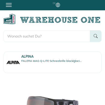
DE
ALPINA
FALERA MAG Q-LITE Schneebrille black/glacier matt/silver mirror