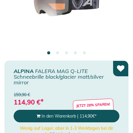
ALPINA
FALERA MAG Q-LITE
Schneebrille black/glacier matt/silver
mirror
159,90 €
*
114,90
€
JETZT 28% SPAREN!
In den Warenkorb
|
114,90
€
*
Wenig auf Lager, aber in 1-3 Werktagen bei dir