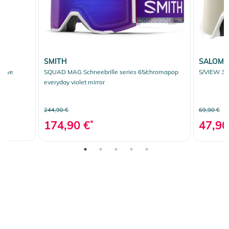
SMITH
SALOM
ceive
SQUAD MAG Schneebrille series 65/chromapop
S/VIEW 3 
everyday violet mirror
244,90 €
69,90 €
174,90 €
*
47,90