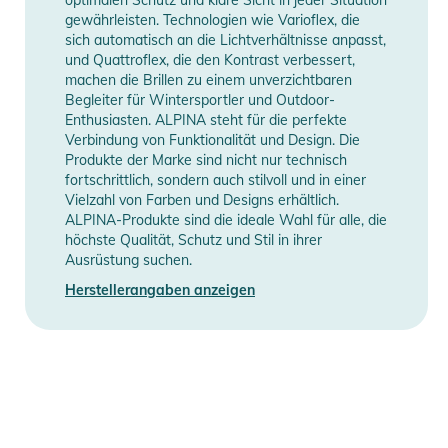
- Kontrastverstärkend für besser sichtbare Konturen im
gewährleisten. Technologien wie Varioflex, die
Schnee
sich automatisch an die Lichtverhältnisse anpasst,
- Magnetische Wechselscheibe für maximale Flexibilität bei
und Quattroflex, die den Kontrast verbessert,
unterschiedlichen Lichtverhältnissen
machen die Brillen zu einem unverzichtbaren
Begleiter für Wintersportler und Outdoor-
- Für Brillenträger geeignet
Enthusiasten. ALPINA steht für die perfekte
- 180° View  enormes Sichtfeld dank sphärischer Scheibe und
Verbindung von Funktionalität und Design. Die
rahmenlosem Design
Produkte der Marke sind nicht nur technisch
- Gewicht (gr): 229
fortschrittlich, sondern auch stilvoll und in einer
Vielzahl von Farben und Designs erhältlich.
- UV-Schutz: UV400
ALPINA-Produkte sind die ideale Wahl für alle, die
- Eignung Brillenträger: ja
höchste Qualität, Schutz und Stil in ihrer
- Brillenbreite (mm): 176
Ausrüstung suchen.
- Glashöhe (mm): 92
Herstellerangaben anzeigen
- Glasbreite (mm): 170
Produktinformationen und
Sicherheitshinweise
Gebrauchsanweisungen, Sicherheitshinweise und Warnungen
finden Sie direkt am Produkt.