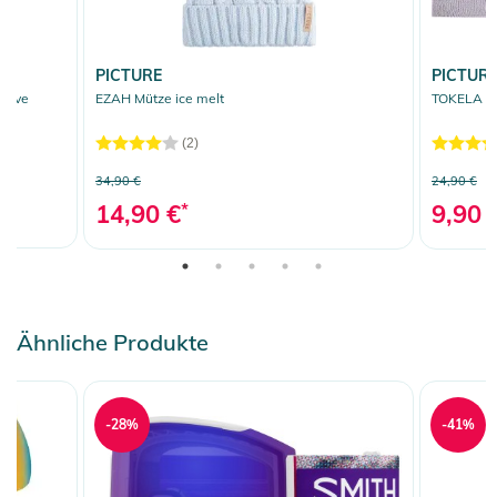
PICTURE
PICTUR
ceive
EZAH Mütze ice melt
TOKELA St
(2)
34,90 €
24,90 €
14,90 €
*
9,90 
Ähnliche Produkte
-28%
-41%