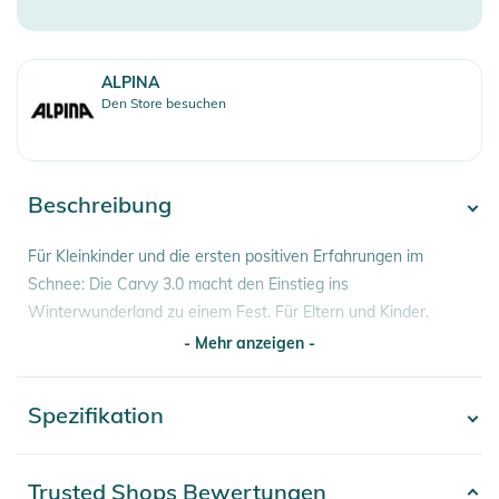
ALPINA
Den Store besuchen
Beschreibung
Für Kleinkinder und die ersten positiven Erfahrungen im
Schnee: Die Carvy 3.0 macht den Einstieg ins
Winterwunderland zu einem Fest. Für Eltern und Kinder.
- Mehr anzeigen -
Optimaler Sonnenschutz, die perfekte Passform und ein
hoher Tragekomfort entscheiden bei kleinen Kindern darüber,
Spezifikation
- Mehr anzeigen -
ob sie eine Goggle mögen. Die Carvy 3.0 werden sie lieben.
Die orangene Scheibe hat einen aufhellenden Effekt, sodass
Artikelnummer
4003692333698
Trusted Shops Bewertungen