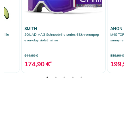
SMITH
ANON
brille
SQUAD MAG Schneebrille series 65/chromapop
M4S TORIC 
w
everyday violet mirror
sunny red
244,90 €
339,90 €
174,90 €
*
199,9