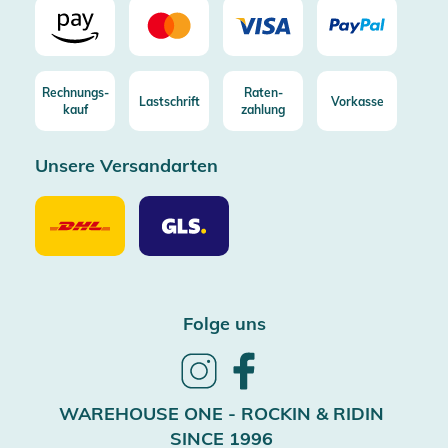
Rechnungs-
Raten-
Lastschrift
Vorkasse
kauf
zahlung
Unsere Versandarten
Unsere
Unsere
Versandarten
Versandarten
DHL
GLS
Folge uns
Follow
Follow
us
us
on
on
WAREHOUSE ONE - ROCKIN & RIDIN
Instagram
Facebook
SINCE 1996