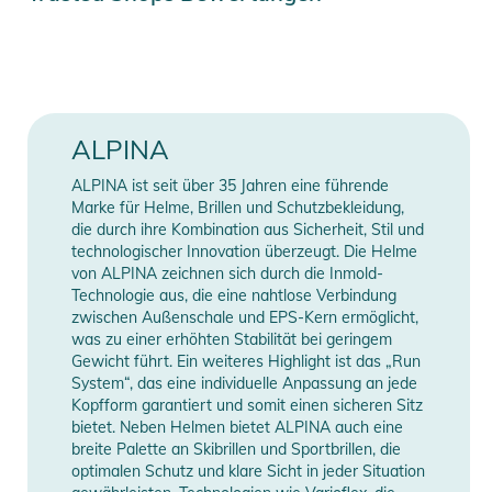
Konturen im Schnee besser erkannt werden können. Über
Farbe
blue
den komfortablen, anschmiegsamen Rahmen wird der
Brilleninnenraum belüftet, um ein Beschlagen der Scheibe zu
Erscheinungsjahr
2026
verhindern. Wie bei allen Alpina Produkten ist die Scheibe
zudem bruchfest und bietet 100% UV-Schutz. Wir wünschen
Gender
Kids
ALPINA
allen Kindern: Viel Spaß im Schnee!
ALPINA ist seit über 35 Jahren eine führende
Manufacturer
Herstellerangaben
Eigenschaften:
Marke für Helme, Brillen und Schutzbekleidung,
Information
anzeigen
- Orangene Scheibe mit aufhellendem Effekt
die durch ihre Kombination aus Sicherheit, Stil und
technologischer Innovation überzeugt. Die Helme
- Beschlagfreie Sicht durch ein intelligentes Belüftungssystem
von ALPINA zeichnen sich durch die Inmold-
im Brillenrahmen
Technologie aus, die eine nahtlose Verbindung
- Hoher Tragekomfort dank flexiblem Brillenrahmen
zwischen Außenschale und EPS-Kern ermöglicht,
- 100% UV-A, -B, -C Schutz
was zu einer erhöhten Stabilität bei geringem
Gewicht führt. Ein weiteres Highlight ist das „Run
- Speziell für Kinder entwickelt
System“, das eine individuelle Anpassung an jede
- Gewicht (gr): 64
Kopfform garantiert und somit einen sicheren Sitz
- UV-Schutz: UV400
bietet. Neben Helmen bietet ALPINA auch eine
- Eignung Brillenträger: nein
breite Palette an Skibrillen und Sportbrillen, die
optimalen Schutz und klare Sicht in jeder Situation
- Brillenbreite (mm): 131