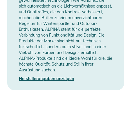
gewährleisten. Technologien wie Varioflex, die
- Glashöhe (mm): 58
sich automatisch an die Lichtverhältnisse anpasst,
- Glasbreite (mm): 119
und Quattroflex, die den Kontrast verbessert,
machen die Brillen zu einem unverzichtbaren
Produktinformationen und
Begleiter für Wintersportler und Outdoor-
Sicherheitshinweise
Enthusiasten. ALPINA steht für die perfekte
Verbindung von Funktionalität und Design. Die
Gebrauchsanweisungen, Sicherheitshinweise und Warnungen
Produkte der Marke sind nicht nur technisch
fortschrittlich, sondern auch stilvoll und in einer
finden Sie direkt am Produkt.
Vielzahl von Farben und Designs erhältlich.
ALPINA-Produkte sind die ideale Wahl für alle, die
höchste Qualität, Schutz und Stil in ihrer
Ausrüstung suchen.
Herstellerangaben anzeigen