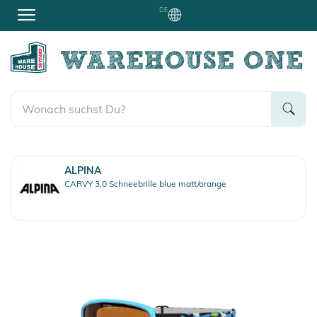
DE
ALPINA
CARVY 3.0 Schneebrille blue matt/orange