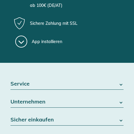
ab 100€ (DE/AT)
Sichere Zahlung mit SSL
App installieren
Service
FAQ / Hilfe
Unternehmen
Batteriegesetz
Kontakt
Über uns
Widerrufsrecht
Sicher einkaufen
Blog
Vertrag widerrufen
Team
Datenschutz
Versand & Lieferung