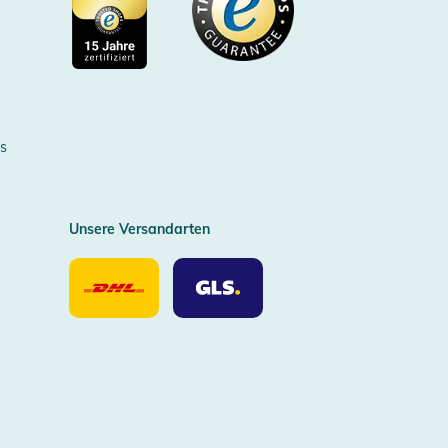
Zertifizierter Trusted Shop
s
Unsere Versandarten
Unsere
Unsere
Versandarten
Versandarten
DHL
GLS