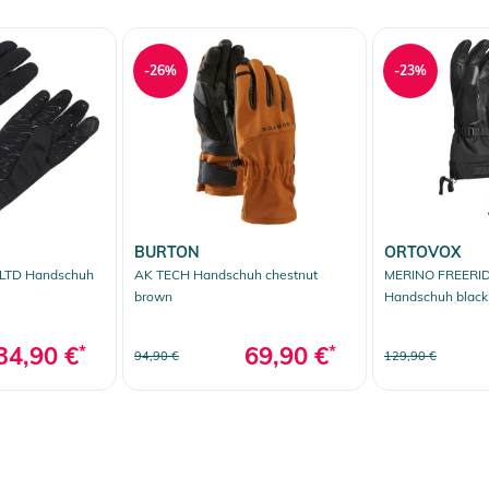
-26%
-23%
BURTON
ORTOVOX
LTD Handschuh
AK TECH Handschuh chestnut
MERINO FREERID
brown
Handschuh black
34,90 €
*
69,90 €
*
94,90 €
129,90 €