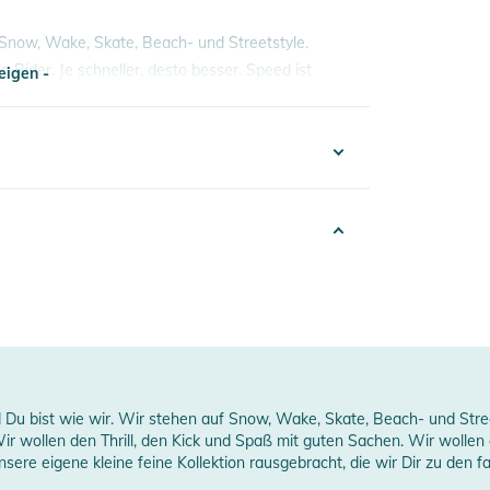
 Snow, Wake, Skate, Beach- und Streetstyle.
e Rider. Je schneller, desto besser. Speed ist
eigen -
en Sachen. Wir wollen gut sein. In jeder Hinsicht.
ut
eigen -
100003216144
nisex
rown
erheitshinweise
018
ungen finden Sie direkt am Produkt.
Du bist wie wir. Wir stehen auf Snow, Wake, Skate, Beach- und Street
erstellerangaben anzeigen
 Wir wollen den Thrill, den Kick und Spaß mit guten Sachen. Wir wollen 
re eigene kleine feine Kollektion rausgebracht, die wir Dir zu den f