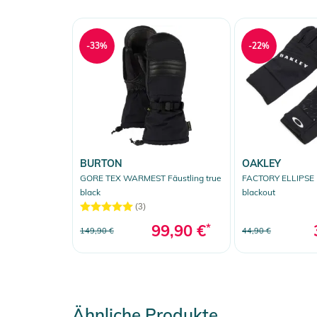
-33%
-22%
BURTON
OAKLEY
GORE TEX WARMEST Fäustling true
FACTORY ELLIPSE 
black
blackout
(3)
99,90 €
*
149,90 €
44,90 €
Ähnliche Produkte