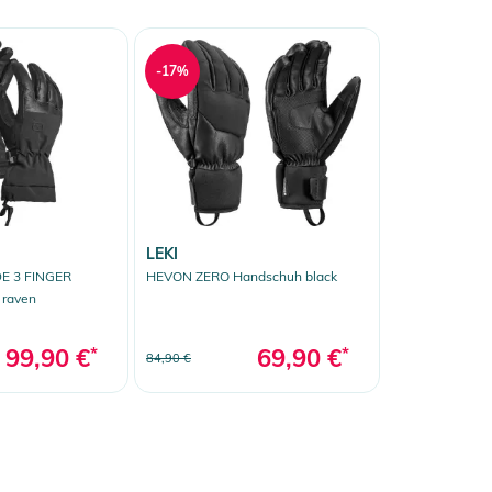
-17%
LEKI
E 3 FINGER
HEVON ZERO Handschuh black
 raven
99,90 €
*
69,90 €
*
84,90 €