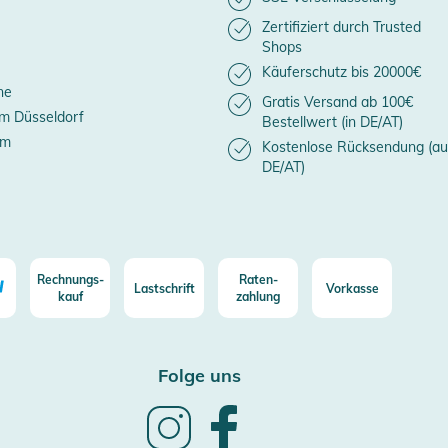
Zertifiziert durch Trusted
Shops
Käuferschutz bis 20000€
ne
Gratis Versand ab 100€
m Düsseldorf
Bestellwert (in DE/AT)
um
Kostenlose Rücksendung (au
DE/AT)
Rechnungs-
Raten-
Lastschrift
Vorkasse
kauf
zahlung
Folge uns
Follow
Follow
us
us