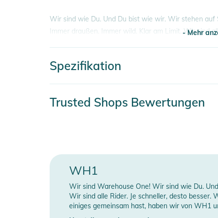
Wir sind wie Du. Und Du bist wie wir. Wir stehen auf
Immer draußen. Immer wild. Klar am Limit. Wir sind all
- Mehr anz
alles. Wir wollen den Thrill, den Kick und Spaß mit gut
Spezifikation
Hierzu passend unsere Aufkleber - FACTORY Die C
- Mehr anz
In folgenden Größen erhältlich:
Artikelnummer
2
Trusted Shops Bewertungen
- 6cm
- 10cm
Gender
U
- 20cm
Farbe
b
Produktinformationen und Sich
Erscheinungsjahr
2
WH1
Gebrauchsanweisungen, Sicherheitshinweise und Warn
Wir sind Warehouse One! Wir sind wie Du. Und 
Manufacturer Information
H
Wir sind alle Rider. Je schneller, desto besser.
einiges gemeinsam hast, haben wir von WH1 unse