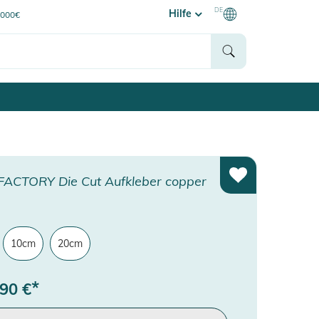
DE
Hilfe
0000€
FACTORY Die Cut Aufkleber copper
10cm
20cm
*
,90
€