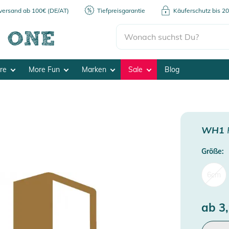
kversand ab 100€ (DE/AT)
Tiefpreisgarantie
Käuferschutz bis 2
ore
More Fun
Marken
Sale
Blog
WH1
Größe:
6cm
ab
3