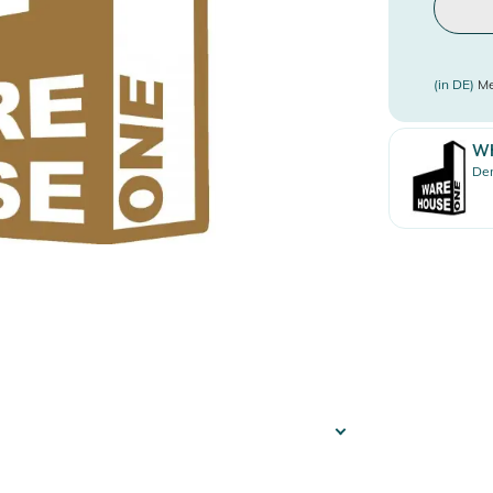
(in DE)
Me
W
Den