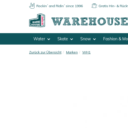
Rockin´ and Ridin´ since 1996
Gratis Hin- & Rüc
Water
Skate
Snow
Fashion & M
Zurück zur Übersicht
Marken
WH1