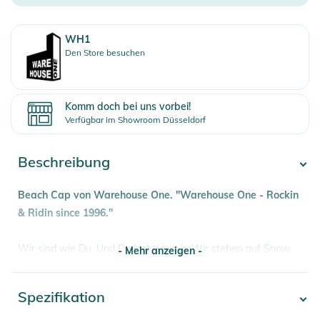
WH1
Den Store besuchen
Komm doch bei uns vorbei!
Verfügbar im Showroom Düsseldorf
Beschreibung
Beach
Cap von Warehouse One. "Warehouse One - Rockin
& Ridin since 1996."
Wir sind wie Du. Und Du bist wie wir. Wir stehen auf Snow,
- Mehr anzeigen -
Wake, Skate, Beach- und Streetstyle. Immer draußen. Immer
wild. Klar am Limit. Wir sind alle Rider. Je schneller, desto
Spezifikation
- Mehr anzeigen -
besser. Speed ist alles. Wir wollen den Thrill, den Kick und
Spaß mit gutem Style. Wir wollen gut sein. In jeder Hinsicht.