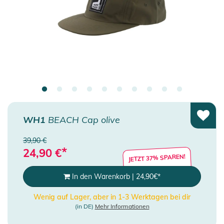
WH1
BEACH Cap olive
39,90 €
*
24,90
€
JETZT 37% SPAREN!
In den Warenkorb
|
24,90
€
*
Wenig auf Lager, aber in 1-3 Werktagen bei dir
(in DE)
Mehr Informationen