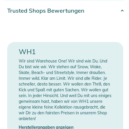
Artikelnummer
4262448574772
Trusted Shops Bewertungen
Hier ist die passende Cap!
Für alles, was wir lieben und
Farbe
green
leben. Jeden Tag! Sie schützt vor der Sonne und zieht
neidische Blicke auf sich. Sie überzeugt nicht nur durch
Erscheinungsjahr
2024
Qualität, sondern auch durch Stil. Mit dem smarten
Warehouse One Logo lässt sie dich in jeder Situation gut
Material
100% Nylon
WH1
aussehen.
Gender
Unisex
Wir sind Warehouse One! Wir sind wie Du. Und
Speziell für anspruchsvolle Outdoor-Aktivitäten entwickelt.
Du bist wie wir. Wir stehen auf Snow, Wake,
Hergestellt aus hochwertigem 100 % Ripstop-Nylon bietet
Style
Cap
Skate, Beach- und Streetstyle. Immer draußen.
Immer wild. Klar am Limit. Wir sind alle Rider. Je
diese Cap eine unschlagbare Kombination aus
schneller, desto besser. Wir wollen den Thrill, den
Strapazierfähigkeit, Funktionalität und Stil. Das wasserdichte
Manufacturer
Herstellerangaben
Kick und Spaß mit guten Sachen. Wir wollen gut
und atmungsaktive Material dieser Cap sorgt für Schutz und
Information
anzeigen
sein. In jeder Hinsicht. Und weil Du mit uns einiges
Komfort bei jedem Wetter. Ob beim Wandern, Camping oder
gemeinsam hast, haben wir von WH1 unsere
eigene kleine feine Kollektion rausgebracht, die
anderen Outdoor-Abenteuern, diese Cap hält Wind und
wir Dir zu den fairsten Preisen in unserem Shop
Wetter stand und bietet gleichzeitig eine optimale Belüftung
anbieten!
für den Kopf. Das Low Profile 5-Panel-Design verleiht der
Herstellerangaben anzeigen