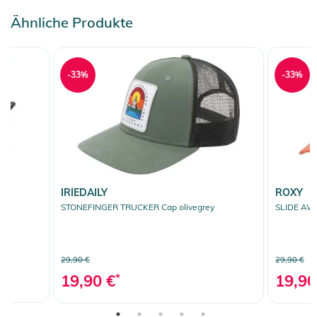
Ähnliche Produkte
-33%
-33%
IRIEDAILY
ROXY
STONEFINGER TRUCKER Cap olivegrey
SLIDE AWA
29,90 €
29,90 €
19,90 €
*
19,90