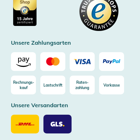
Showroom Düsseldorf
Käuferschutz bis 20000€
Cookie-Einstellungen
Impressum
Gratis Versand ab 100€ Bestellwert (in DE/AT)
Kostenlose Rücksendung (aus DE/AT)
Zertifizierter Trusted Shop
Unsere Zahlungsarten
Rechnungs-
Raten-
Lastschrift
Vorkasse
kauf
zahlung
Unsere Versandarten
Unsere
Unsere
Versandarten
Versandarten
DHL
GLS