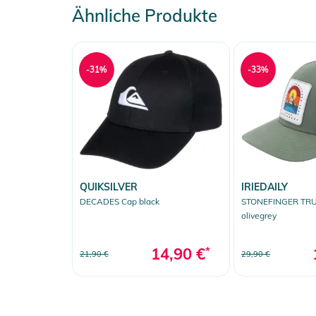
Ähnliche Produkte
-31%
-33%
QUIKSILVER
IRIEDAILY
DECADES Cap black
STONEFINGER TR
olivegrey
14,90 €
*
21,90 €
29,90 €