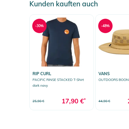
Kunden kauften auch
Produktinformationen und Sich
Gebrauchsanweisungen, Sicherheitshinweise und Warn
-30%
-48%
RIP CURL
VANS
PACIFIC RINSE STACKED T-Shirt
OUTDOORS BOONIE
dark navy
17,90 €
*
25,90 €
44,90 €