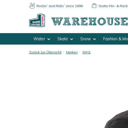
Rockin´ and Ridin´ since 1996
Gratis Hin- & Rüc
Water
Skate
Snow
Fashion & M
Zurück zur Übersicht
Marken
WH1