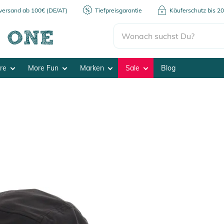
kversand ab 100€ (DE/AT)
Tiefpreisgarantie
Käuferschutz bis 2
ore
More Fun
Marken
Sale
Blog