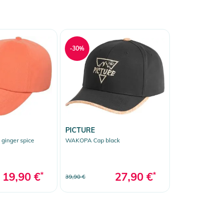
-30%
PICTURE
ginger spice
WAKOPA Cap black
19,90 €
*
27,90 €
*
39,90 €