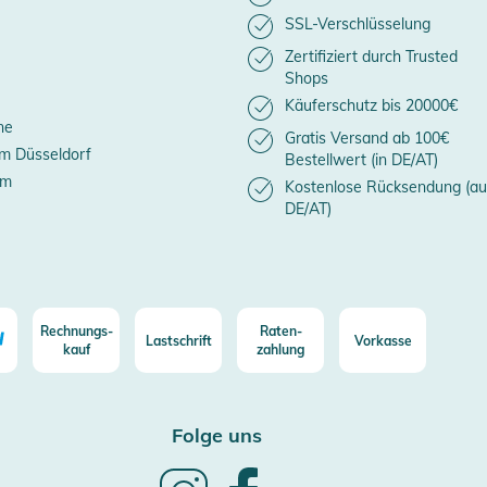
SSL-Verschlüsselung
Zertifiziert durch Trusted
Shops
Käuferschutz bis 20000€
ne
Gratis Versand ab 100€
m Düsseldorf
Bestellwert (in DE/AT)
um
Kostenlose Rücksendung (au
DE/AT)
Rechnungs-
Raten-
Lastschrift
Vorkasse
kauf
zahlung
Folge uns
Follow
Follow