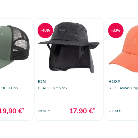
-40%
-33%
ION
ROXY
UCKER Cap
BEACH Hut black
SLIDE AWAY Cap 
19,90 €
*
17,90 €
*
29,90 €
29,90 €