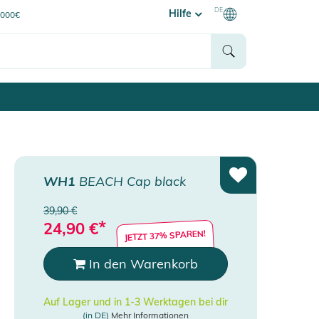
DE
Hilfe
0000€
WH1
BEACH Cap black
39,90 €
*
24,90
€
JETZT 37% SPAREN!
In den Warenkorb
Auf Lager und in 1-3 Werktagen bei dir
(in DE)
Mehr Informationen