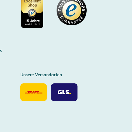
Zertifizierter Trusted Shop
s
Unsere Versandarten
Unsere
Unsere
Versandarten
Versandarten
DHL
GLS