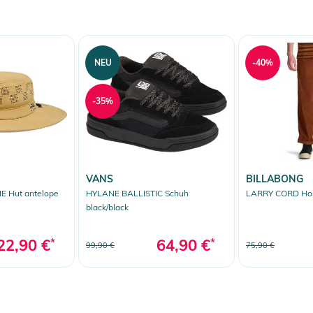
erheitshinweise
ungen finden Sie direkt am Produkt.
NEU
-40%
-35%
VANS
BILLABONG
 Hut antelope
HYLANE BALLISTIC Schuh
LARRY CORD Hose
black/black
22,90 €
*
64,90 €
*
99,90 €
75,90 €