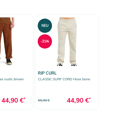
NEU
-31%
RIP CURL
 rustic brown
CLASSIC SURF CORD Hose bone
44,90 €
*
44,90 €
*
65,90 €