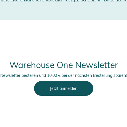
der Cap individuell angepasst werden, um einen
erstellerangaben anzeigen
währleisten. Ob man die Natur erkundet oder
en, unsere Outdoor 5 Panel Camper Cap ist die
tionalität und Stil legen. Bereite dich auf dein
igen Outdoor-Cap ein Statement ab.
ate am Freitagabend, die Cap funktioniert
einen schicken Look, wo immer du bist.
Warehouse One Newsletter
Newsletter bestellen und 10,00 € bei der nächsten Bestellung sparen!
Jetzt anmelden
 feuchtigkeitstransportierend und elastisch)