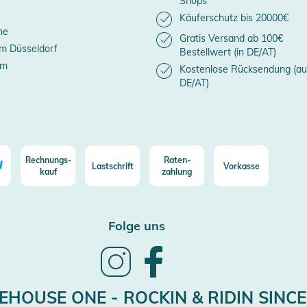
Shops
Käuferschutz bis 20000€
ne
Gratis Versand ab 100€
m Düsseldorf
Bestellwert (in DE/AT)
um
Kostenlose Rücksendung (au
DE/AT)
Rechnungs-
Raten-
Lastschrift
Vorkasse
kauf
zahlung
Folge uns
Follow
Follow
us
us
on
on
Instagram
Facebook
HOUSE ONE - ROCKIN & RIDIN SINCE