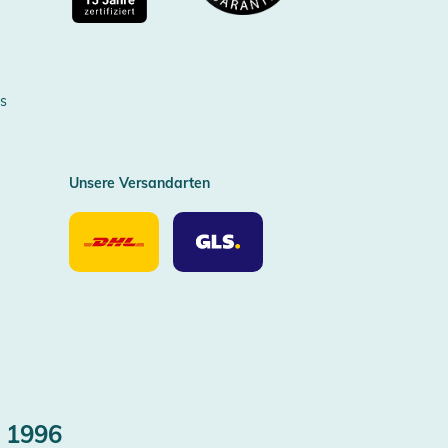
Zertifizierter Trusted Shop
s
Unsere Versandarten
Unsere
Unsere
Versandarten
Versandarten
DHL
GLS
 1996