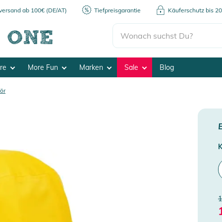
kversand ab 100€ (DE/AT)
Tiefpreisgarantie
Käuferschutz bis 2
ore
More Fun
Marken
Sale
Blog
ör
K
1