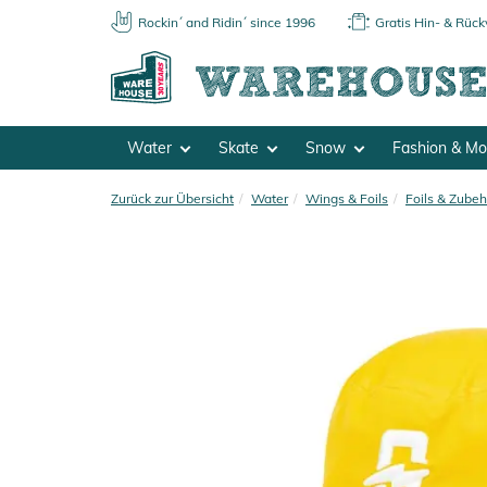
Rockin´ and Ridin´ since 1996
Gratis Hin- & Rüc
Water
Skate
Snow
Fashion & M
Zurück zur Übersicht
Water
Wings & Foils
Foils & Zubeh