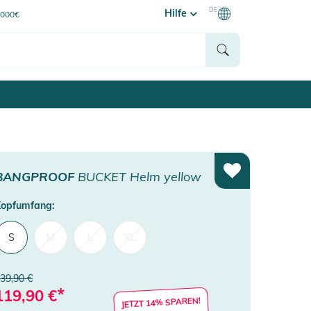
DE
Hilfe
0000€
BANGPROOF
BUCKET Helm yellow
opfumfang:
S
M
L
XL
39,90 €
*
119,90
€
JETZT 14% SPAREN!