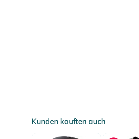
L: 57.5-60.5 cm
XL: 61-66 cm
Produktinformationen und Sich
Gebrauchsanweisungen, Sicherheitshinweise und Warn
Kunden kauften auch