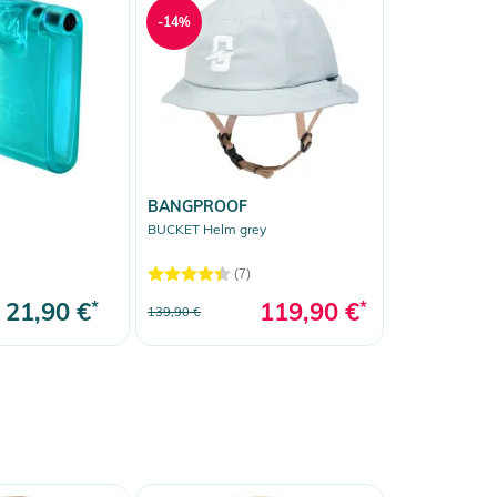
-14%
BANGPROOF
BUCKET Helm grey
(7)
21,90 €
*
119,90 €
*
139,90 €