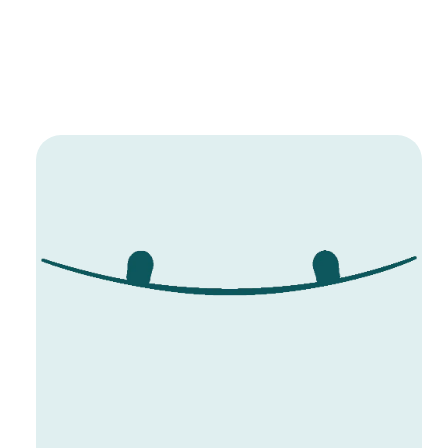
- MAINFRAME-TECHNOLOGIE
- JULES CHARRAUD KUNST
- EXP S.O.L.E.
- SECONDARY LACE COLOR OPTION
- Ballistisches Cordura-Nylon
- Para-Skin
- HEAT MOLDABLE INTUITION+ LINER
- AutoLock-Technologie
Produktinformationen und
Sicherheitshinweise
Gebrauchsanweisungen, Sicherheitshinweise und Warnungen
finden Sie direkt am Produkt.