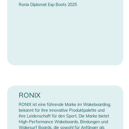
Rocker-Art
Continuous
Ronix Diplomat Exp Boots 2025
mit völlig anderen Flexpunkten. Das Kabel-Kingpin-Design
wurde für eine übertriebene technische Nose/Tail-Presse mit
Feature
Grindbase
einigen zusätzlichen, im Holz eingelassenen Druckknöpfen
geschaffen.
Manufacturer
Herstellerangaben
Information
anzeigen
Eigenschaften:
- FAHRSTIL: PARK | FORTSCHRITTLICH
- KONSTRUKTION: VERTIKALES HOLZ MIT SPRINGBOX 2
- ROCKER: CONTINUOUS
- FLEX: ZIELGERICHTETE TIP/TAIL FLEX ZONE - Deutliche
Druckpunkte mit einem weicheren Tip/Tail.
- TPU GRAPHIC TOP SHEET
- MAGIC CARPET TOP GLASS
RONIX
- SPEEDWALLS
RONIX ist eine führende Marke im Wakeboarding,
- SPRINGBOX-TECHNOLOGIE
bekannt für ihre innovative Produktpalette und
- M6 EINSÄTZE
ihre Leidenschaft für den Sport. Die Marke bietet
- MONOCOQUE
High-Performance Wakeboards, Bindungen und
Wakesurf Boards, die sowohl für Anfänger als
- VERTIKALES PAULOWNIA-HOLZ