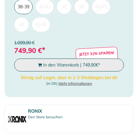
38-39
40-41
42
43
44-45
46
47-48
1.099,90 €
*
749,90
€
JETZT 31% SPAREN!
In den Warenkorb
|
749,90
€
*
Wenig auf Lager, aber in 1-3 Werktagen bei dir
(in DE)
Mehr Informationen
RONIX
Den Store besuchen