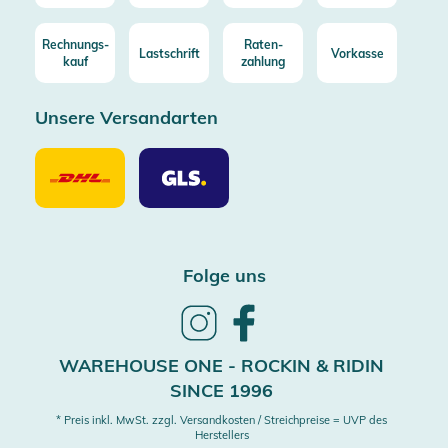
Rechnungs-
Raten-
Lastschrift
Vorkasse
kauf
zahlung
Unsere Versandarten
Unsere
Unsere
Versandarten
Versandarten
DHL
GLS
Folge uns
Follow
Follow
us
us
on
on
WAREHOUSE ONE - ROCKIN & RIDIN
Instagram
Facebook
SINCE 1996
* Preis inkl. MwSt. zzgl. Versandkosten / Streichpreise = UVP des
Herstellers