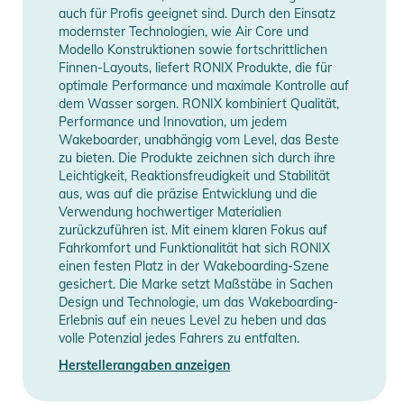
auch für Profis geeignet sind. Durch den Einsatz
- MAGIC CARPET BASE GLASS
modernster Technologien, wie Air Core und
- GESINTERTE BASE
Modello Konstruktionen sowie fortschrittlichen
Finnen-Layouts, liefert RONIX Produkte, die für
optimale Performance und maximale Kontrolle auf
dem Wasser sorgen. RONIX kombiniert Qualität,
Boots:
Performance und Innovation, um jedem
Der Diplomat EXP wurde von unserem Lieblingsfranzosen
Wakeboarder, unabhängig vom Level, das Beste
Jules Charraud entworfen und verleiht dem Wort EXPloring
zu bieten. Die Produkte zeichnen sich durch ihre
Leichtigkeit, Reaktionsfreudigkeit und Stabilität
eine neue Bedeutung. Mit einer geringeren Höhe und einem
aus, was auf die präzise Entwicklung und die
größeren Flexmuster als seine EXP-Gegenstücke schafft der
Verwendung hochwertiger Materialien
Intuition+-Schnürschuh des Diplomat das einfachste Erlebnis
zurückzuführen ist. Mit einem klaren Fokus auf
aller laufbaren Stiefel. Mit einem einzigartigen Designstil aus
Fahrkomfort und Funktionalität hat sich RONIX
einen festen Platz in der Wakeboarding-Szene
Erdtönen und ballistischem Cordura-Nylon, ergänzt durch die
gesichert. Die Marke setzt Maßstäbe in Sachen
von Jules handgezeichnete Kunst, wird der Diplomat der neue
Design und Technologie, um das Wakeboarding-
Favorit im Park sein.
Erlebnis auf ein neues Level zu heben und das
volle Potenzial jedes Fahrers zu entfalten.
Eigenschaften:
Herstellerangaben anzeigen
- FLEX: 6/10
- Klettverschluss