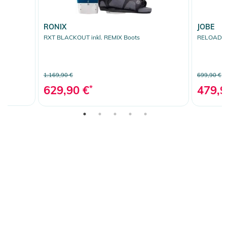
RONIX
JOBE
RXT BLACKOUT inkl. REMIX Boots
RELOAD in
1.169,90 €
699,90 €
629,90 €
*
479,9