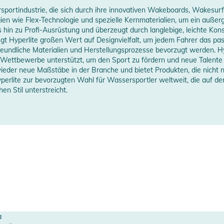
rsportindustrie, die sich durch ihre innovativen Wakeboards, Wakesur
ien wie Flex-Technologie und spezielle Kernmaterialien, um ein außer
 hin zu Profi-Ausrüstung und überzeugt durch langlebige, leichte Konstr
egt Hyperlite großen Wert auf Designvielfalt, um jedem Fahrer das pas
reundliche Materialien und Herstellungsprozesse bevorzugt werden. Hy
ettbewerbe unterstützt, um den Sport zu fördern und neue Talente z
ieder neue Maßstäbe in der Branche und bietet Produkten, die nicht nur
erlite zur bevorzugten Wahl für Wassersportler weltweit, die auf der
en Stil unterstreicht.