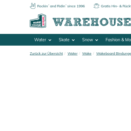
Rockin´ and Ridin´ since 1996
Gratis Hin- & Rüc
Water
Skate
Snow
Fashion & M
Zurück zur Übersicht
Water
Wake
Wakeboard Bindung