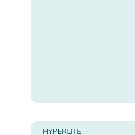
Manufacturer Information
H
- Lace Closure  Dual
Produktinformationen und Sich
Gebrauchsanweisungen, Sicherheitshinweise und Warn
HYPERLITE