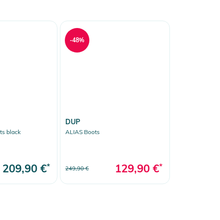
-48%
DUP
s black
ALIAS Boots
209,90 €
*
129,90 €
*
249,90 €