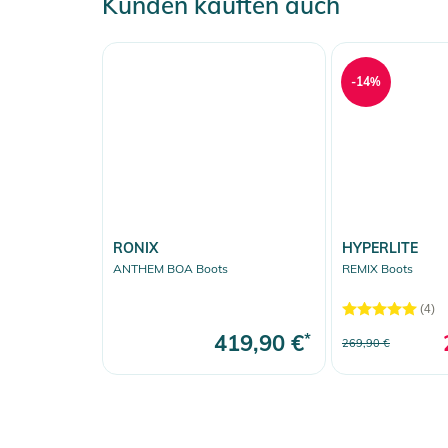
Kunden kauften auch
-14%
RONIX
HYPERLITE
ANTHEM BOA Boots
REMIX Boots
(4)
419,90 €
*
269,90 €