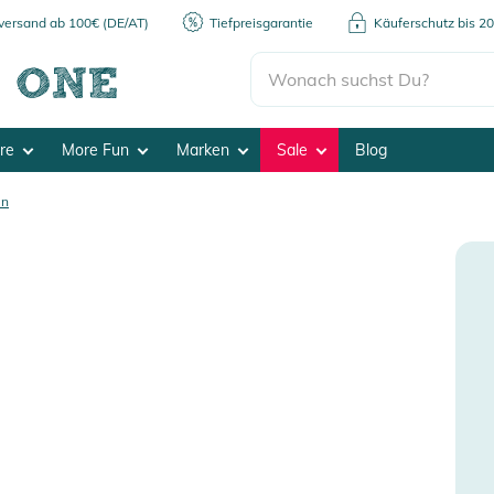
kversand ab 100€ (DE/AT)
Tiefpreisgarantie
Käuferschutz bis 2
ore
More Fun
Marken
Sale
Blog
en