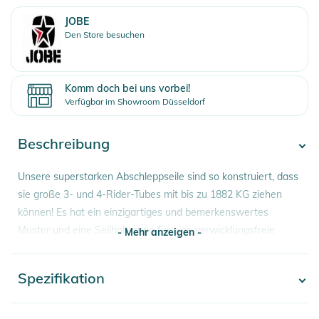
JOBE
Den Store besuchen
Komm doch bei uns vorbei!
Verfügbar im Showroom Düsseldorf
Beschreibung
Unsere superstarken Abschleppseile sind so konstruiert, dass
sie große 3- und 4-Rider-Tubes mit bis zu 1882 KG ziehen
können! Es hat ein einzigartiges und bemerkenswertes
Muster und eine Seilhalterung für eine verwicklungsfreie
- Mehr anzeigen -
Lagerung.
Spezifikation
- Mehr anzeigen -
Eigenschaften:
- Bruchfestigkeit: 1882 kg
- Länge: 16,8m
Artikelnummer
8718181287722