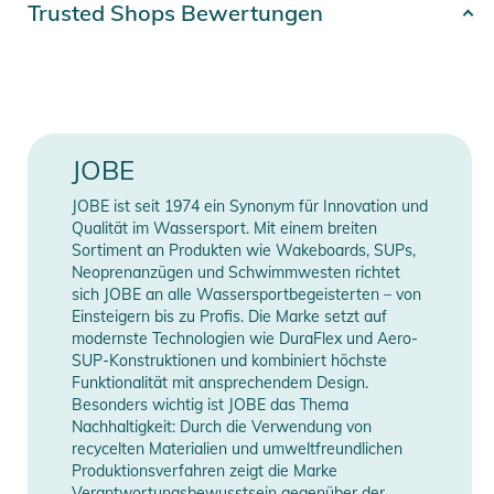
Trusted Shops Bewertungen
- Schwimmende Hauptleine
Gender
Unisex
Produktinformationen und
Farbe
blue
Sicherheitshinweise
Gebrauchsanweisungen, Sicherheitshinweise und Warnungen
Erscheinungsjahr
2026
JOBE
finden Sie direkt am Produkt.
JOBE ist seit 1974 ein Synonym für Innovation und
Manufacturer
Herstellerangaben
Qualität im Wassersport. Mit einem breiten
Information
anzeigen
Sortiment an Produkten wie Wakeboards, SUPs,
Neoprenanzügen und Schwimmwesten richtet
sich JOBE an alle Wassersportbegeisterten – von
Einsteigern bis zu Profis. Die Marke setzt auf
modernste Technologien wie DuraFlex und Aero-
SUP-Konstruktionen und kombiniert höchste
Funktionalität mit ansprechendem Design.
Besonders wichtig ist JOBE das Thema
Nachhaltigkeit: Durch die Verwendung von
recycelten Materialien und umweltfreundlichen
Produktionsverfahren zeigt die Marke
Verantwortungsbewusstsein gegenüber der