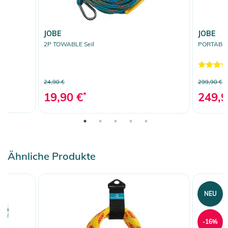
JOBE
JOBE
2P TOWABLE Seil
PORTABLE
24,90 €
299,90 €
19,90 €
*
249,9
Ähnliche Produkte
NEU
-16%