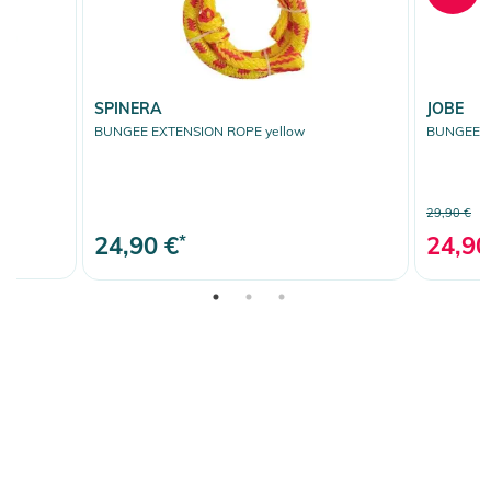
SPINERA
JOBE
BUNGEE EXTENSION ROPE yellow
BUNGEE E
29,90 €
24,90 €
*
24,90