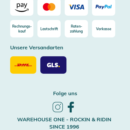
Rechnungs-
Raten-
Lastschrift
Vorkasse
kauf
zahlung
Unsere Versandarten
Unsere
Unsere
Versandarten
Versandarten
DHL
GLS
Folge uns
Follow
Follow
us
us
on
on
WAREHOUSE ONE - ROCKIN & RIDIN
Instagram
Facebook
SINCE 1996