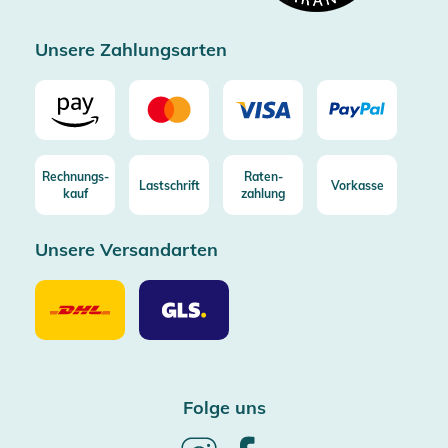
Zertifizierter Trusted Shop
Unsere Zahlungsarten
Rechnungs-
Raten-
Lastschrift
Vorkasse
kauf
zahlung
Unsere Versandarten
Unsere
Unsere
Versandarten
Versandarten
DHL
GLS
Folge uns
Follow
Follow