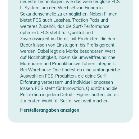
neueste Technologien, wie das werkzeuglose FCS
jeden Abschnitt attackieren will.“ - Mick Fanning
II-System, um den Wechsel von Finnen in
Sekundenschnelle zu ermöglichen. Neben Finnen
Ideale Bedingungen:
bietet FCS auch Leashes, Traction Pads und
- Offene, linienförmige Wellen, besonders gut für Point- und
weiteres Zubehör, das die Surf-Performance
optimiert. FCS steht für Qualität und
Reefbreaks.
Zuverlässigkeit im Detail, mit Produkten, die den
Bedürfnissen von Einsteigern bis Profis gerecht
Boardtypen:
werden. Dabei legt die Marke besonderen Wert
- Passend für das FCS II Finnensystem.
auf Nachhaltigkeit, indem sie umweltfreundliche
Materialien und Produktionsverfahren integriert.
- Empfohlen für Performance-Shortboards mit moderatem bis
Bei Warehouse One findest du eine umfangreiche
extremem Rocker.
Auswahl an FCS-Produkten, die deine Surf-
Erfahrung verbessern und individuell anpassen
Finnenfamilie:
lassen. FCS steht für Innovation, Qualität und die
Perfektion in jedem Detail – Eigenschaften, die es
- Carver: Für kraftvolle, langgezogene Turns mit zusätzlichem
zur ersten Wahl für Surfer weltweit machen.
Halt.
Herstellerangaben anzeigen
Produktinformationen und
Sicherheitshinweise
Gebrauchsanweisungen, Sicherheitshinweise und Warnungen