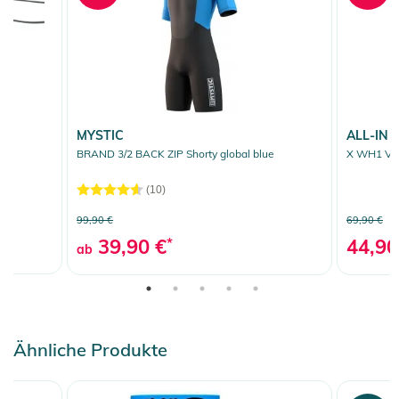
MYSTIC
ALL-IN
BRAND 3/2 BACK ZIP Shorty global blue
X WH1 V F
(10)
99,90 €
69,90 €
39,90 €
*
44,90
ab
Ähnliche Produkte