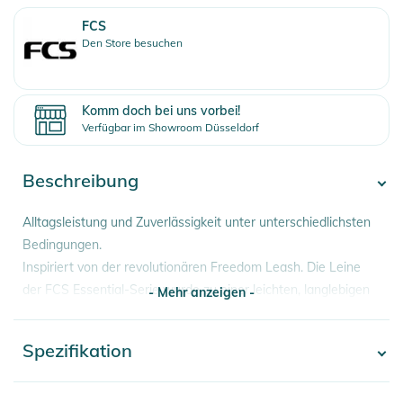
FCS
Den Store besuchen
Komm doch bei uns vorbei!
Verfügbar im Showroom Düsseldorf
Beschreibung
Alltagsleistung und Zuverlässigkeit unter unterschiedlichsten
Bedingungen.
Inspiriert von der revolutionären Freedom Leash. Die Leine
der FCS Essential-Serie wurde zu einer leichten, langlebigen
- Mehr anzeigen -
und super bequemen Leine optimiert, die für alle
Bedingungen ausgelegt ist.
Spezifikation
- Mehr anzeigen -
Eigenschaften:
- Kabeldicke: 7 mm
Artikelnummer
9340935074501