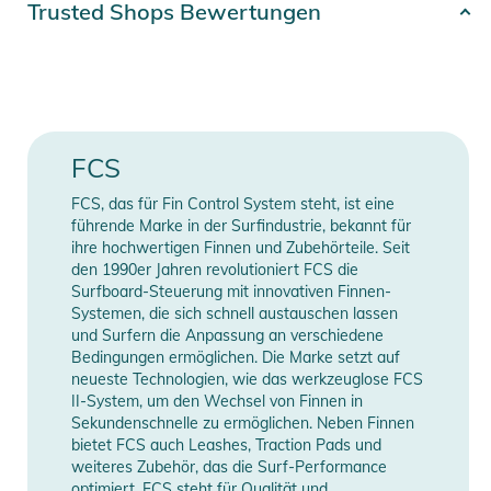
Trusted Shops Bewertungen
- Wellengröße: 2 - 8 ft
Farbe
blue
- Silikongriff in der Manschette, der ein Verdrehen des
Knöchels verhindert
Gender
Unisex
- Hypalon-Zuglasche zur leichteren Freigabe
- Extra starker geformter Klettverschluss
Erscheinungsjahr
2026
FCS
- Erweiterte Überform reduziert Verwicklungen
- Konturiertes Horn entspricht der Knöchelform
FCS, das für Fin Control System steht, ist eine
Manufacturer
Herstellerangaben
führende Marke in der Surfindustrie, bekannt für
Produktinformationen und
Information
anzeigen
ihre hochwertigen Finnen und Zubehörteile. Seit
Sicherheitshinweise
den 1990er Jahren revolutioniert FCS die
Surfboard-Steuerung mit innovativen Finnen-
Gebrauchsanweisungen, Sicherheitshinweise und Warnungen
Systemen, die sich schnell austauschen lassen
finden Sie direkt am Produkt.
und Surfern die Anpassung an verschiedene
Bedingungen ermöglichen. Die Marke setzt auf
neueste Technologien, wie das werkzeuglose FCS
II-System, um den Wechsel von Finnen in
Sekundenschnelle zu ermöglichen. Neben Finnen
bietet FCS auch Leashes, Traction Pads und
weiteres Zubehör, das die Surf-Performance
optimiert. FCS steht für Qualität und