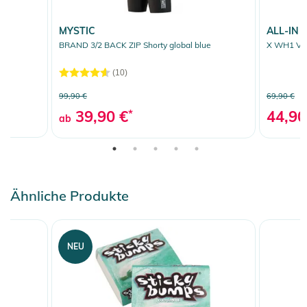
MYSTIC
ALL-IN
BRAND 3/2 BACK ZIP Shorty global blue
X WH1 V F
(10)
99,90 €
69,90 €
39,90 €
*
44,90
ab
Ähnliche Produkte
NEU