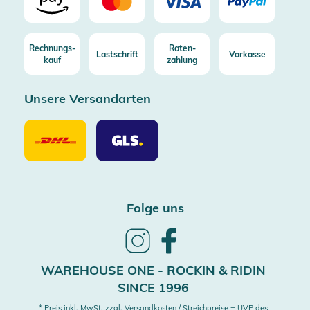
Rechnungs-
Raten-
Lastschrift
Vorkasse
kauf
zahlung
Unsere Versandarten
Unsere
Unsere
Versandarten
Versandarten
DHL
GLS
Folge uns
Follow
Follow
us
us
on
on
WAREHOUSE ONE - ROCKIN & RIDIN
Instagram
Facebook
SINCE 1996
* Preis inkl. MwSt. zzgl. Versandkosten / Streichpreise = UVP des