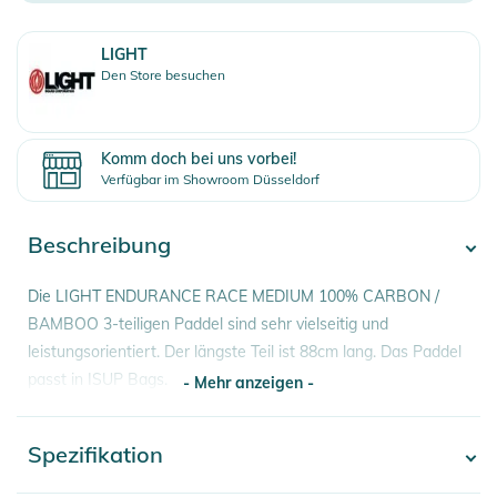
LIGHT
Den Store besuchen
Komm doch bei uns vorbei!
Verfügbar im Showroom Düsseldorf
Beschreibung
Die LIGHT ENDURANCE RACE MEDIUM 100% CARBON /
BAMBOO 3-teiligen Paddel sind sehr vielseitig und
leistungsorientiert. Der längste Teil ist 88cm lang. Das Paddel
passt in ISUP Bags.
- Mehr anzeigen -
Schaft, Griff und Blade sind mit TOREYT700 3k Kohlefaser
Spezifikation
- Mehr anzeigen -
laminiert. Der Schaft ist perfekt mit echtem Bambus furniert.
Diese Paddel bieten weniger Flex, mehr Kraftübertragung und