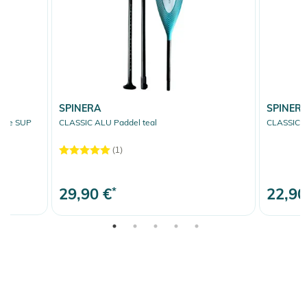
SPINERA
SPINER
ece SUP
CLASSIC ALU Paddel teal
CLASSIC A
(1)
29,90 €
*
22,90