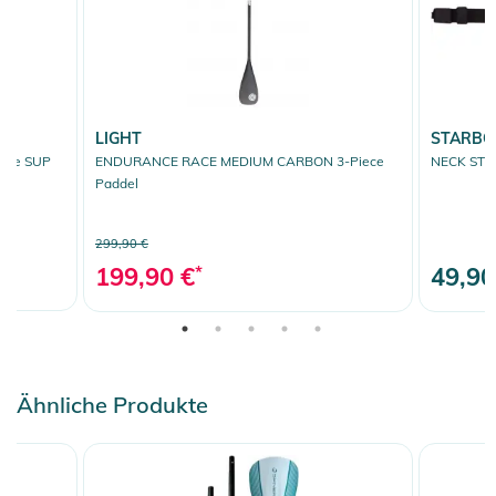
LIGHT
STARB
ece SUP
ENDURANCE RACE MEDIUM CARBON 3-Piece
NECK STR
Paddel
299,90 €
199,90 €
*
49,90
Ähnliche Produkte