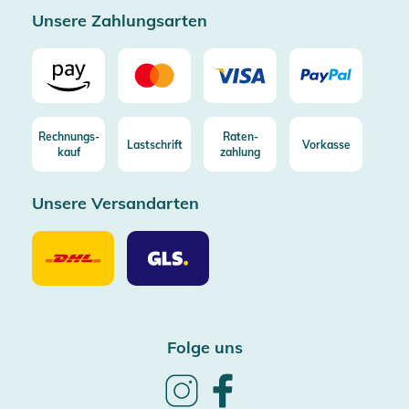
Unsere Zahlungsarten
Rechnungs-
Raten-
Lastschrift
Vorkasse
kauf
zahlung
Unsere Versandarten
Unsere
Unsere
Versandarten
Versandarten
DHL
GLS
Folge uns
Follow
Follow
us
us