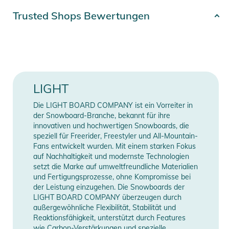
ein geringes Gewichtsverhältnis. Die Blade hat eine konkave
Artikelnummer
4250758587094
Trusted Shops Bewertungen
V-Form und den ultimativen 10°-Winkel. 91.8sq.inch fühlen
Farbe
brown
sich aufgrund des konkaven Designs größer an. Catch and
Release sind sehr gut ausbalanciert.
Gender
Unisex
Eigenschaften:
Paddel Teilbarkeit
3-teilig
LIGHT
- Blade - Concave Vee
Erscheinungsjahr
2026
Die LIGHT BOARD COMPANY ist ein Vorreiter in
- Angle 10°
der Snowboard-Branche, bekannt für ihre
- Area 91.8 in2 / 592 cm2
innovativen und hochwertigen Snowboards, die
Manufacturer
Herstellerangaben
speziell für Freerider, Freestyler und All-Mountain-
- ABS Edge Protection
Information
anzeigen
Fans entwickelt wurden. Mit einem starken Fokus
- CARBON 3K, MATT FINISH
auf Nachhaltigkeit und modernste Technologien
- ROUND SHAFT
setzt die Marke auf umweltfreundliche Materialien
- H05 T HANDLE
und Fertigungsprozesse, ohne Kompromisse bei
der Leistung einzugehen. Die Snowboards der
- max length 174 - 220cm
LIGHT BOARD COMPANY überzeugen durch
außergewöhnliche Flexibilität, Stabilität und
Reaktionsfähigkeit, unterstützt durch Features
Produktinformationen und
wie Carbon-Verstärkungen und spezielle