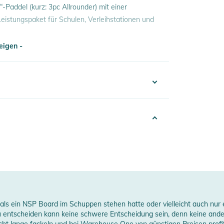
“-Paddel (kurz: 3pc Allrounder) mit einer
 Leistungspaket für Schulen, Verleihstationen und
eigen -
ässt es sich mühelos an Paddler jeder
ster“-Rennblatt schätzen Freizeitrennfahrer
eigen -
uchpunkt), den dieses ultrakompakte Paddel
100003804020
026
nisex
alem Harzanteil
lack
-teilig
mals ein NSP Board im Schuppen stehen hatte oder vielleicht auch nur
ünstigt zudem einen sauberen Wasseraustritt und
u entscheiden kann keine schwere Entscheidung sein, denn keine ande
sser. Die Bezeichnung „Hybrid“ bezieht sich auf
icht lange fackeln und bei Warehouse One von günstigen Preisen profit