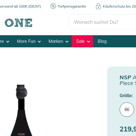
kversand ab 100€ (DE/AT)
Tiefpreisgarantie
Käuferschutz bis 2
ore
More Fun
Marken
Sale
Blog
NSP
A
Piece
Größe:
86
219,