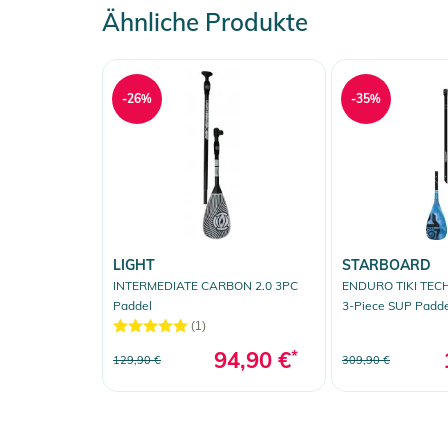
Ähnliche Produkte
-26%
-35%
LIGHT
STARBOARD
INTERMEDIATE CARBON 2.0 3PC
ENDURO TIKI TEC
Paddel
3-Piece SUP Padde
(1)
94,90 €
*
129,90 €
309,90 €