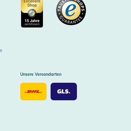
Zertifizierter Trusted Shop
s
Unsere Versandarten
Unsere
Unsere
Versandarten
Versandarten
DHL
GLS