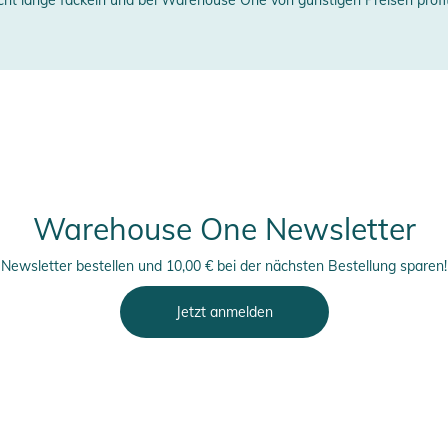
erstellerangaben anzeigen
e, die bei der Fertigung von Blatt und Schaft
orragend für Sprintrennen, Downwind-Fahrten und
erheitshinweise
ungen finden Sie direkt am Produkt.
Warehouse One Newsletter
Newsletter bestellen und 10,00 € bei der nächsten Bestellung sparen!
Jetzt anmelden