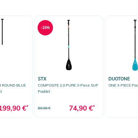
-16%
STX
DUOTONE
H ROUND BLUE
COMPOSITE 2.0 PURE 3-Piece SUP
ONE 3-PIECE Pad
l
Paddel
199,90 €
*
74,90 €
*
89,90 €