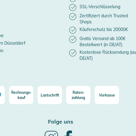
SSL-Verschlüsselung
Zertifiziert durch Trusted
Shops
Käuferschutz bis 20000€
ne
Gratis Versand ab 100€
m Düsseldorf
Bestellwert (in DE/AT)
um
Kostenlose Rücksendung (au
DE/AT)
Rechnungs-
Raten-
Lastschrift
Vorkasse
kauf
zahlung
Folge uns
Follow
Follow