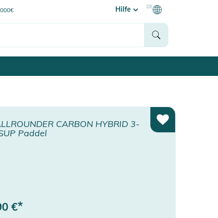
DE
Hilfe
0000€
LLROUNDER CARBON HYBRID 3-
 SUP Paddel
*
90
€