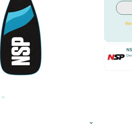
Wen
N
Den