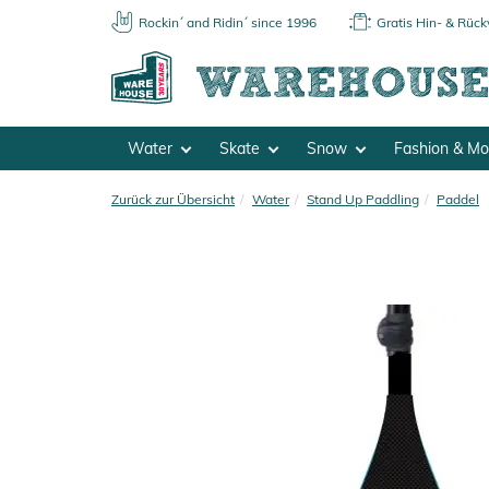
Rockin´ and Ridin´ since 1996
Gratis Hin- & Rüc
Water
Skate
Snow
Fashion & M
Zurück zur Übersicht
Water
Stand Up Paddling
Paddel