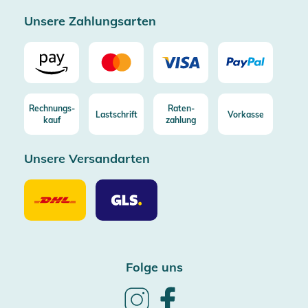
Zertifizierter Trusted Shop
Unsere Zahlungsarten
Rechnungs-
Raten-
Lastschrift
Vorkasse
kauf
zahlung
Unsere Versandarten
Unsere
Unsere
Versandarten
Versandarten
DHL
GLS
Folge uns
Follow
Follow
us
us