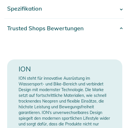
hältst. Um die Flexibilität in diesem entscheidenden Bereich
Spezifikation
- Mehr anzeigen -
zu verbessern, verwendet ION ein neues rautenförmiges
Außenfutter. Dank der einzigartigen Struktur lässt es sich
leicht dehnen. Darüber hinaus sorgt das recycelte
Artikelnummer
2100003772350
Trusted Shops Bewertungen
Eco_Stretch-Futter an Rumpf und Beinen für eine bequeme
Farbe
blue
Dehnbarkeit im gesamten Anzug. Das Geheimnis für optimale
Wärmespeicherung liegt in IONs superflexiblem Hot_Stuff
Typ
Full Suit
2.0-Thermofutter in Kombination mit wohlig warmem
Plasma_Plush 2.0. Darüber hinaus schließt I_foam-Neopren
Neoprendicke
6 mm
ION
aufgrund seiner Schaumstruktur mehr Luft ein und verbessert
so die Wärmespeicherung und Flexibilität. Seek Amp Backzip-
Gender
Men
ION steht für innovative Ausrüstung im
Modelle verfügen über zusätzliche Schutzpolster an den
Wassersport- und Bike-Bereich und verbindet
Schienbeinen.
Material
85% Neopren, 15% Nylon
Design mit modernster Technologie. Die Marke
setzt auf fortschrittliche Materialien, wie schnell
Produktinformationen und
trocknendes Neopren und flexible Einsätze, die
Erscheinungsjahr
2023
höchste Leistung und Bewegungsfreiheit
Sicherheitshinweise
garantieren. ION's unverwechselbares Design
Manufacturer
Herstellerangaben
spiegelt den modernen sportlichen Lifestyle wider
Gebrauchsanweisungen, Sicherheitshinweise und Warnungen
und sorgt dafür, dass die Produkte nicht nur
Information
anzeigen
finden Sie direkt am Produkt.