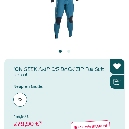
ION
SEEK AMP 6/5 BACK ZIP Full Suit
petrol
Neopren Größe:
XS
459,90 €
*
279,90
€
JETZT 39% SPAREN!