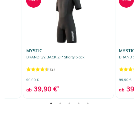
MYSTIC
MYSTIC
BRAND 3/2 BACK ZIP Shorty black
BRAND 3/2
(2)
99,90 €
99,90 €
39,90 €
*
39,
ab
ab