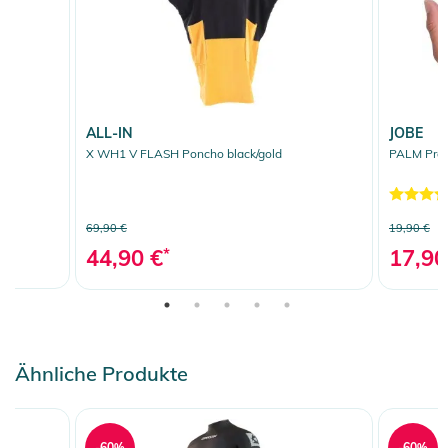
ALL-IN
JOBE
X WH1 V FLASH Poncho black/gold
PALM Prot
69,90 €
19,90 €
44,90 €
*
17,90
Ähnliche Produkte
-60%
-60%