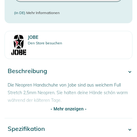
(in DE)
Mehr Informationen
JOBE
Den Store besuchen
Beschreibung
Die Neopren Handschuhe von Jobe sind aus weichem Full
Stretch 2,5mm Neopren. Sie halten deine Hände schön warm
während der kälteren Tage.
- Mehr anzeigen -
Eigenschaften:
Spezifikation
- Mehr anzeigen -
- 2,5mm Neopren