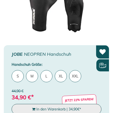
JOBE
NEOPREN Handschuh
Handschuh Größe:
S
M
L
XL
XXL
44,90 €
*
34,90
€
JETZT 22% SPAREN!
In den Warenkorb
|
34,90
€
*