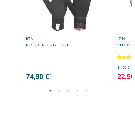
ION
ION
NEO 2/1 Handschuh black
AMARA FU
44,90 €
74,90 €
*
22,90