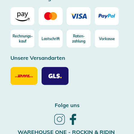
Rechnungs-
Raten-
Lastschrift
Vorkasse
kauf
zahlung
Unsere Versandarten
Unsere
Unsere
Versandarten
Versandarten
DHL
GLS
Folge uns
Follow
Follow
us
us
on
on
WAREHOUSE ONE - ROCKIN & RIDIN
Instagram
Facebook