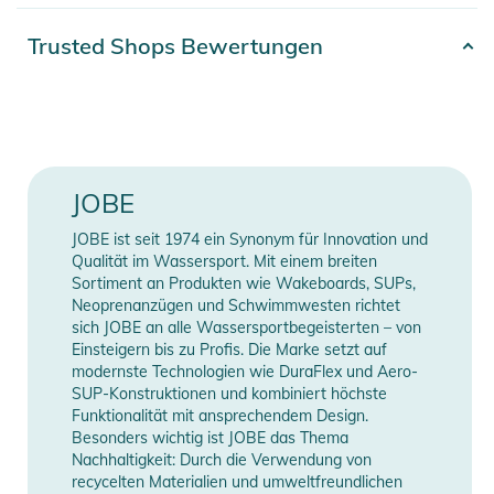
- Full Stretch Neopren
- geklebte Nähte für ein Maximum an Komfort
Artikelnummer
2100003275172
Trusted Shops Bewertungen
Produktinformationen und
Gender
Unisex
Sicherheitshinweise
Farbe
black
Gebrauchsanweisungen, Sicherheitshinweise und Warnungen
finden Sie direkt am Produkt.
Material
Neopren
JOBE
Typ
Gloves
JOBE ist seit 1974 ein Synonym für Innovation und
Qualität im Wassersport. Mit einem breiten
Neoprendicke
2,5 mm
Sortiment an Produkten wie Wakeboards, SUPs,
Neoprenanzügen und Schwimmwesten richtet
sich JOBE an alle Wassersportbegeisterten – von
Erscheinungsjahr
2026
Einsteigern bis zu Profis. Die Marke setzt auf
modernste Technologien wie DuraFlex und Aero-
Manufacturer
Herstellerangaben
SUP-Konstruktionen und kombiniert höchste
Funktionalität mit ansprechendem Design.
Information
anzeigen
Besonders wichtig ist JOBE das Thema
Nachhaltigkeit: Durch die Verwendung von
recycelten Materialien und umweltfreundlichen