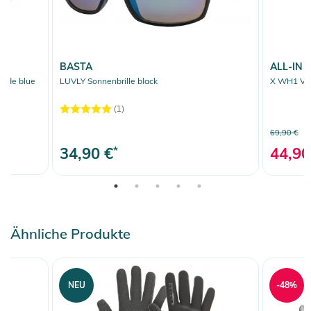
BASTA
ALL-IN
ade blue
LUVLY Sonnenbrille black
X WH1 V F
(1)
69,90 €
34,90 €
*
44,90
Ähnliche Produkte
NEU
-48%