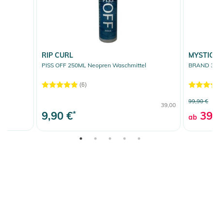
RIP CURL
MYSTIC
PISS OFF 250ML Neopren Waschmittel
BRAND 3/2
(6)
99,90 €
39,00
9,90 €
*
39,
ab