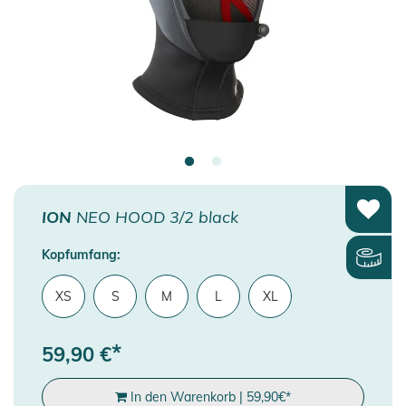
ION
NEO HOOD 3/2 black
Kopfumfang:
XS
S
M
L
XL
*
59,90
€
In den Warenkorb
|
59,90
€
*