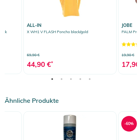
ALL-IN
JOBE
lack
X WH1 V FLASH Poncho black/gold
PALM Prot
69,90 €
19,90 €
44,90 €
*
17,90
Ähnliche Produkte
-60%