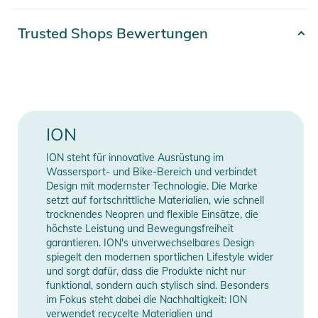
Accessoires, sie werden dich schützen und warm halten.
Artikelnummer
2332020032243
Trusted Shops Bewertungen
Eigenschaften:
Gender
Unisex
- 80% Neopren / 20% Nylon
Produktinformationen und
Farbe
black
Sicherheitshinweise
80% Neoprene, 20%
Material
ION
Gebrauchsanweisungen, Sicherheitshinweise und Warnungen
Nylon
finden Sie direkt am Produkt.
ION steht für innovative Ausrüstung im
Neoprendicke
3 mm
Wassersport- und Bike-Bereich und verbindet
Design mit modernster Technologie. Die Marke
setzt auf fortschrittliche Materialien, wie schnell
Typ
Cap
trocknendes Neopren und flexible Einsätze, die
höchste Leistung und Bewegungsfreiheit
Erscheinungsjahr
2026
garantieren. ION's unverwechselbares Design
spiegelt den modernen sportlichen Lifestyle wider
und sorgt dafür, dass die Produkte nicht nur
Manufacturer
Herstellerangaben
funktional, sondern auch stylisch sind. Besonders
Information
anzeigen
im Fokus steht dabei die Nachhaltigkeit: ION
verwendet recycelte Materialien und