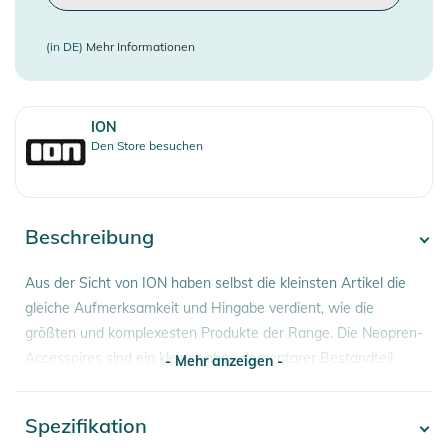
(in DE)
Mehr Informationen
ION
Den Store besuchen
Beschreibung
Aus der Sicht von ION haben selbst die kleinsten Artikel die
gleiche Aufmerksamkeit und Hingabe verdient, wie die
größten und komplexesten Produkte der Range. Die Neopren-
Accessoires sind ein kleiner aber elementarer Bestandteil
- Mehr anzeigen -
unserer Ausrüstung und können der entscheidende Faktor für
einen herrlichen Tag auf dem Wasser oder völlige Frustration
Spezifikation
- Mehr anzeigen -
sein. Verlängere deine nächste Session mit den Neopren-