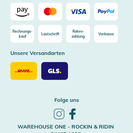
Rechnungs-
Raten-
Lastschrift
Vorkasse
kauf
zahlung
Unsere Versandarten
Unsere
Unsere
Versandarten
Versandarten
DHL
GLS
Folge uns
Follow
Follow
us
us
on
on
WAREHOUSE ONE - ROCKIN & RIDIN
Instagram
Facebook