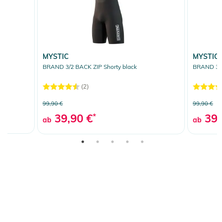
MYSTIC
MYSTIC
e
BRAND 3/2 BACK ZIP Shorty black
BRAND 3/2
(2)
99,90 €
99,90 €
39,90 €
*
39,
ab
ab