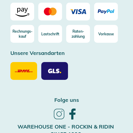
Rechnungs-
Raten-
Lastschrift
Vorkasse
kauf
zahlung
Unsere Versandarten
Unsere
Unsere
Versandarten
Versandarten
DHL
GLS
Folge uns
Follow
Follow
us
us
on
on
WAREHOUSE ONE - ROCKIN & RIDIN
Instagram
Facebook