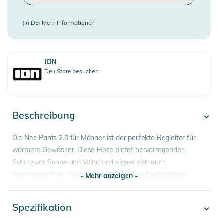
(in DE)
Mehr Informationen
ION
Den Store besuchen
Beschreibung
Die Neo Pants 2.0 für Männer ist der perfekte Begleiter für
wärmere Gewässer. Diese Hose bietet hervorragenden
Schutz vor Sonne und Wind und eignet sich auch
hervorragend als zweite wärmende Schicht unter Ihrem
- Mehr anzeigen -
Neoprenanzug. Die Neo Pants ist aus glattem 2 mm Neopren
gefertigt und so konzipiert, dass sie sich mit Ihnen bewegt
Spezifikation
- Mehr anzeigen -
und Komfort und Flexibilität gewährleistet. Mit dem Kordelzug