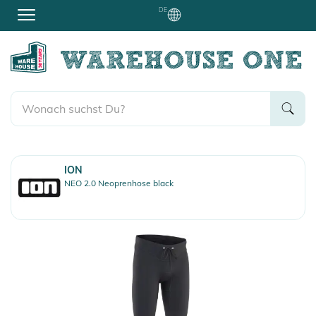
DE
ION
NEO 2.0 Neoprenhose black