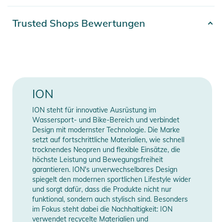
am Saum kannst du die perfekte Passform einstellen, damit
du dich ganz auf deine Session konzentrieren kannst. Und mit
Artikelnummer
2332025015067
Trusted Shops Bewertungen
der praktischen Schlaufe für deine Schlüssel kannst du dich in
Erscheinungsjahr
2026
die Wellen stürzen, ohne böse Überraschungen am Parkplatz
befürchten zu müssen.
Gender
Men
Material:
Farbe
black
ION
80% Neopren 20% Nylon
Material
80% Neopren, 20% Nylon
ION steht für innovative Ausrüstung im
Produktinformationen und
Wassersport- und Bike-Bereich und verbindet
Sicherheitshinweise
Neoprendicke
2 mm
Design mit modernster Technologie. Die Marke
setzt auf fortschrittliche Materialien, wie schnell
Gebrauchsanweisungen, Sicherheitshinweise und Warnungen
trocknendes Neopren und flexible Einsätze, die
Typ
Pant
finden Sie direkt am Produkt.
höchste Leistung und Bewegungsfreiheit
garantieren. ION's unverwechselbares Design
Manufacturer
Herstellerangaben
spiegelt den modernen sportlichen Lifestyle wider
und sorgt dafür, dass die Produkte nicht nur
Information
anzeigen
funktional, sondern auch stylisch sind. Besonders
im Fokus steht dabei die Nachhaltigkeit: ION
verwendet recycelte Materialien und