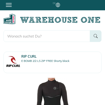
DE
RIP CURL
E BOMB 2/2 LS ZIP FREE Shorty black