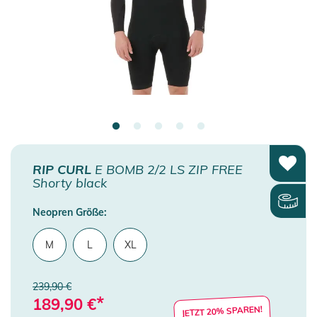
RIP CURL
E BOMB 2/2 LS ZIP FREE
Shorty black
Neopren Größe:
M
L
XL
239,90 €
*
189,90
€
JETZT 20% SPAREN!