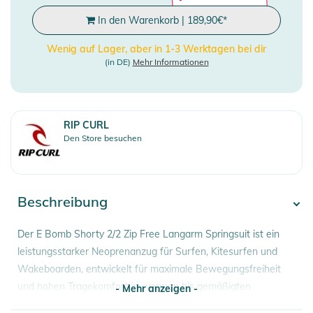
In den Warenkorb
|
189,90
€
*
Wenig auf Lager, aber in 1-3 Werktagen bei dir
(in DE)
Mehr Informationen
RIP CURL
Den Store besuchen
Beschreibung
Der E Bomb Shorty 2/2 Zip Free Langarm Springsuit ist ein
leistungsstarker Neoprenanzug für Surfen, Kitesurfen und
Wakeboarden, entwickelt für maximale Bewegungsfreiheit
und hohen Tragekomfort in warmen bis gemäßigten
- Mehr anzeigen -
Bedingungen. Das zipfreie Design sorgt für ein besonders