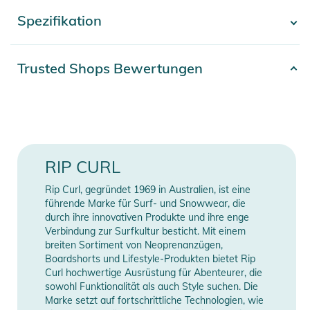
flexibles Gefühl und reduziert Druckstellen, während gezielte
Spezifikation
- Mehr anzeigen -
Verstärkungen an stark beanspruchten Zonen die Haltbarkeit
erhöhen.
Artikelnummer
2392026018535
Trusted Shops Bewertungen
Dank der Kombination aus E7 und E6 Thermo Innenfutter
Gender
Men
bietet dieser 2/2 mm Neopren Springsuit angenehme Wärme
ohne Einschränkung der Beweglichkeit. Mesh Beinabschlüsse
Farbe
black
verbessern den Sitz und minimieren Wassereintritt, während
die praktische Außentasche Platz für den Schlüssel bietet.
80% Neopren, 15%Polyamid,
Material
RIP CURL
Ideal für alle, die einen hochwertigen Langarm Springsuit
5%Polyester
ohne Reißverschluss für Performance Sessions suchen.
Rip Curl, gegründet 1969 in Australien, ist eine
Erscheinungsjahr
2026
führende Marke für Surf- und Snowwear, die
Eigenschaften:
durch ihre innovativen Produkte und ihre enge
Verbindung zur Surfkultur besticht. Mit einem
- 2/2 mm Neopren für optimale Balance aus Wärme und
Neoprendicke
2 mm
breiten Sortiment von Neoprenanzügen,
Flexibilität
Boardshorts und Lifestyle-Produkten bietet Rip
Typ
Shorty
- Zip Free Konstruktion für maximale Bewegungsfreiheit beim
Curl hochwertige Ausrüstung für Abenteurer, die
Surfen
sowohl Funktionalität als auch Style suchen. Die
Manufacturer
Marke setzt auf fortschrittliche Technologien, wie
- E7 und E6 Thermo Innenfutter für hohen Komfort und
Herstellerangaben anzeigen