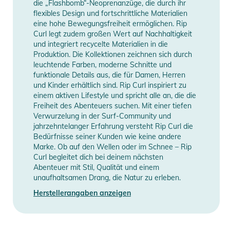
Information
die „Flashbomb“-Neoprenanzüge, die durch ihr
Wärme
flexibles Design und fortschrittliche Materialien
- Verstärkungen an kritischen Belastungspunkten für längere
eine hohe Bewegungsfreiheit ermöglichen. Rip
Haltbarkeit
Curl legt zudem großen Wert auf Nachhaltigkeit
und integriert recycelte Materialien in die
- Mesh Beinabschlüsse für besseren Sitz und reduzierten
Produktion. Die Kollektionen zeichnen sich durch
Wassereintritt
leuchtende Farben, moderne Schnitte und
- Außentasche für Schlüsselaufbewahrung
funktionale Details aus, die für Damen, Herren
- Ideal als Springsuit für Surfen, Kitesurfen, Wakeboarden
und Kinder erhältlich sind. Rip Curl inspiriert zu
einem aktiven Lifestyle und spricht alle an, die die
und SUP
Freiheit des Abenteuers suchen. Mit einer tiefen
- Leichter Langarm Neoprenanzug für Frühjahr und Sommer
Verwurzelung in der Surf-Community und
jahrzehntelanger Erfahrung versteht Rip Curl die
Produktinformationen und
Bedürfnisse seiner Kunden wie keine andere
Sicherheitshinweise
Marke. Ob auf den Wellen oder im Schnee – Rip
Curl begleitet dich bei deinem nächsten
Gebrauchsanweisungen, Sicherheitshinweise und Warnungen
Abenteuer mit Stil, Qualität und einem
finden Sie direkt am Produkt.
unaufhaltsamen Drang, die Natur zu erleben.
Herstellerangaben anzeigen