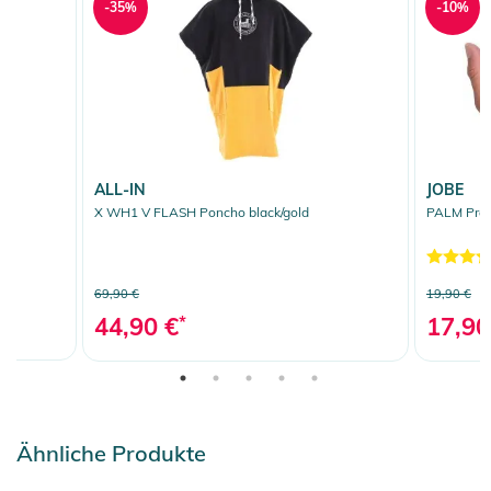
-35%
-10%
ALL-IN
JOBE
X WH1 V FLASH Poncho black/gold
PALM Prot
69,90 €
19,90 €
44,90 €
*
17,90
Ähnliche Produkte