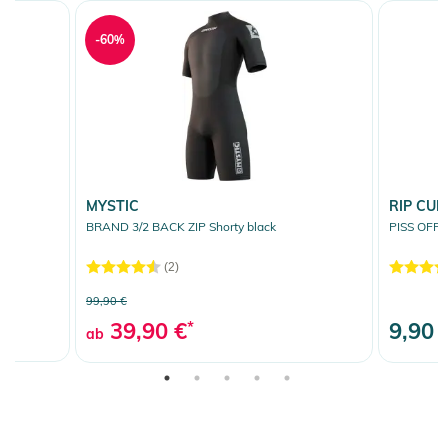
-60%
MYSTIC
RIP CUR
BRAND 3/2 BACK ZIP Shorty black
PISS OFF 
(2)
99,90 €
39,90 €
*
9,90 
ab