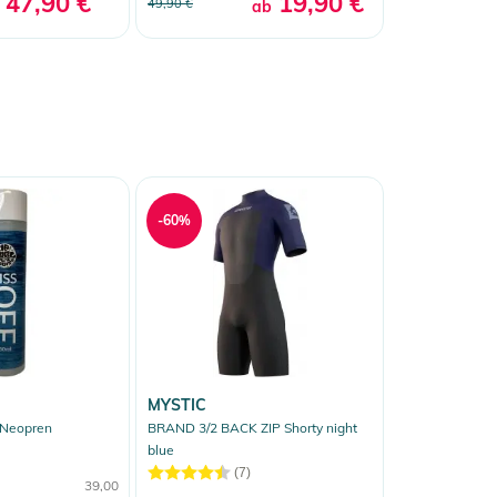
47,90 €
19,90 €
49,90 €
ab
-60%
MYSTIC
 Neopren
BRAND 3/2 BACK ZIP Shorty night
blue
(7)
39,00