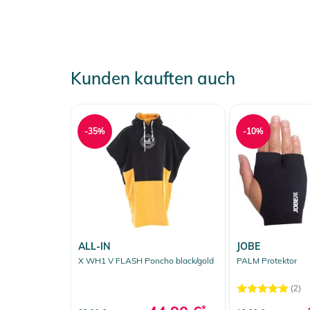
Kunden kauften auch
-35%
-10%
ALL-IN
JOBE
X WH1 V FLASH Poncho black/gold
PALM Protektor
(2)
*