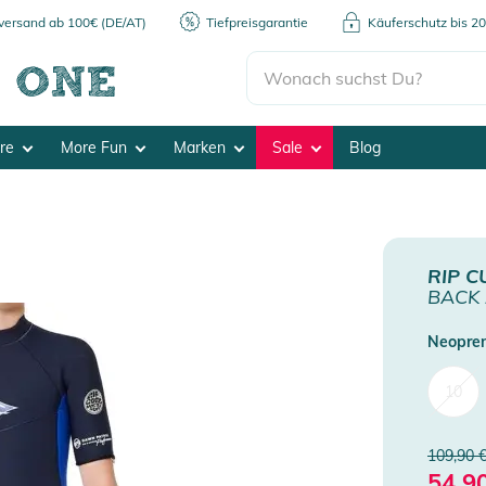
kversand ab 100€ (DE/AT)
Tiefpreisgarantie
Käuferschutz bis 2
ore
More Fun
Marken
Sale
Blog
RIP C
BACK 
Neopren
10
109,90 
54,9