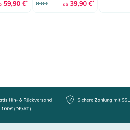
59,90 €
*
39,90 €
*
99,90 €
b
ab
atis Hin- & Rückversand
Sichere Zahlung mit SSL
 100€ (DE/AT)