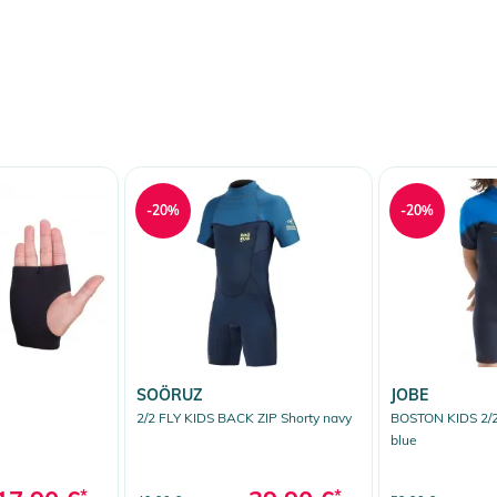
-20%
-20%
SOÖRUZ
JOBE
2/2 FLY KIDS BACK ZIP Shorty navy
BOSTON KIDS 2/2
blue
*
*