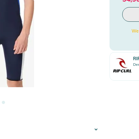
Wen
RI
Den