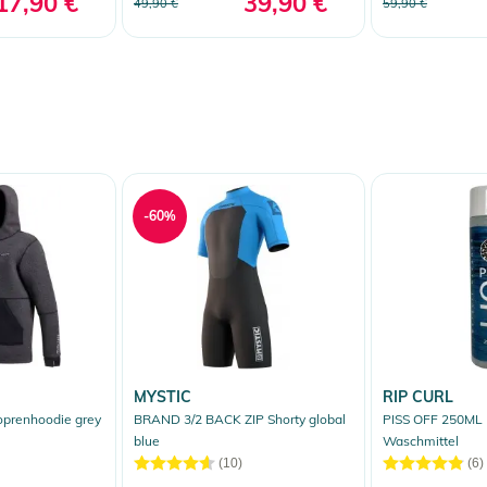
17,90 €
39,90 €
49,90 €
59,90 €
-60%
MYSTIC
RIP CURL
prenhoodie grey
BRAND 3/2 BACK ZIP Shorty global
PISS OFF 250ML
blue
Waschmittel
(10)
(6)