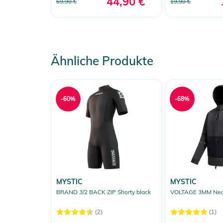
44,90 €
69,90 €
19,90 €
Ähnliche Produkte
-60%
-68%
MYSTIC
MYSTIC
BRAND 3/2 BACK ZIP Shorty black
VOLTAGE 3MM Neo
(2)
(1)