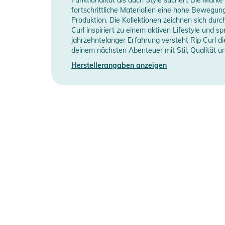
fortschrittliche Materialien eine hohe Bewegung
Produktion. Die Kollektionen zeichnen sich durc
Typ
S
Curl inspiriert zu einem aktiven Lifestyle und s
jahrzehntelanger Erfahrung versteht Rip Curl d
Manufacturer Information
H
deinem nächsten Abenteuer mit Stil, Qualität u
Herstellerangaben anzeigen