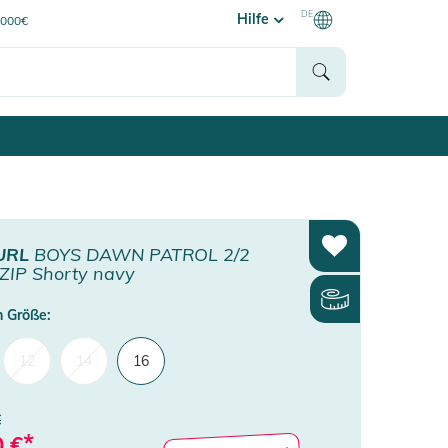
DE
Hilfe
0000€
URL
BOYS DAWN PATROL 2/2
ZIP Shorty navy
 Größe:
12
14
16
€
*
0
€