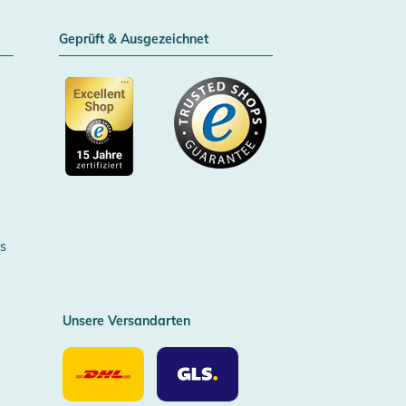
Geprüft & Ausgezeichnet
Zertifizierter Trusted Shop
s
Unsere Versandarten
Unsere
Unsere
Versandarten
Versandarten
DHL
GLS