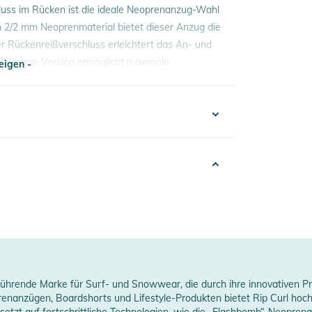
luss im Rücken ist die ideale Neoprenanzug-Wahl
n 2/2 mm Neoprenmaterial bietet dieser Anzug die
r Rückenreißverschluss erleichtert das An- und
 Kurzarm-Version ermöglicht maximale
eigen -
rstellt, dass junge Surfer nicht nur optimal
eigen -
20% Polyamid
392024005360
0% Neopren, 20% Polyamid
ids
024
erheitshinweise
lue
e führende Marke für Surf- und Snowwear, die durch ihre innovativen P
ungen finden Sie direkt am Produkt.
prenanzügen, Boardshorts und Lifestyle-Produkten bietet Rip Curl hoc
 mm
 setzt auf fortschrittliche Technologien, wie die „Flashbomb“-Neoprena