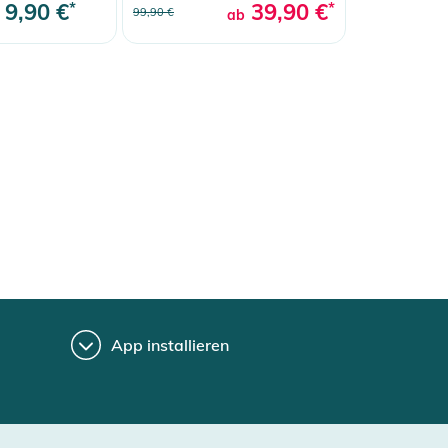
9,90 €
*
39,90 €
*
99,90 €
ab
App installieren