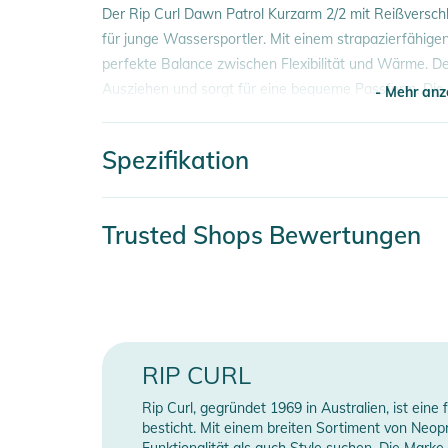
Der Rip Curl Dawn Patrol Kurzarm 2/2 mit Reißversch
für junge Wassersportler. Mit einem strapazierfähige
perfekte Balance zwischen Flexibilität und Wärme. De
Ausziehen und sorgt für eine bequeme Passform. Die
- Mehr anz
Bewegungsfreiheit, während das stylische Design siche
geschützt, sondern auch modisch unterwegs sind.
Spezifikation
- Mehr anz
Eigenschaften:
- Zusammensetzung: 80% Synthetischer Kautschuk, 
Artikelnummer
2
Trusted Shops Bewertungen
- Neopren E5
- Steppnähte
Material
8
- Laminierung auf Wasserbasis
Gender
K
- recyceltes Obermaterial aus Jersey
- Yulex Naturkautschuk
Erscheinungsjahr
2
RIP CURL
Produktinformationen und Sich
Farbe
b
Rip Curl, gegründet 1969 in Australien, ist ein
Gebrauchsanweisungen, Sicherheitshinweise und Warn
besticht. Mit einem breiten Sortiment von Neo
Neoprendicke
2
Funktionalität als auch Style suchen. Die Marke