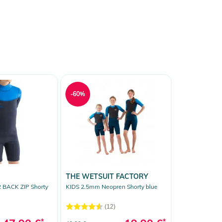
-60%
THE WETSUIT FACTORY
 BACK ZIP Shorty
KIDS 2.5mm Neopren Shorty blue
(12)
*
*