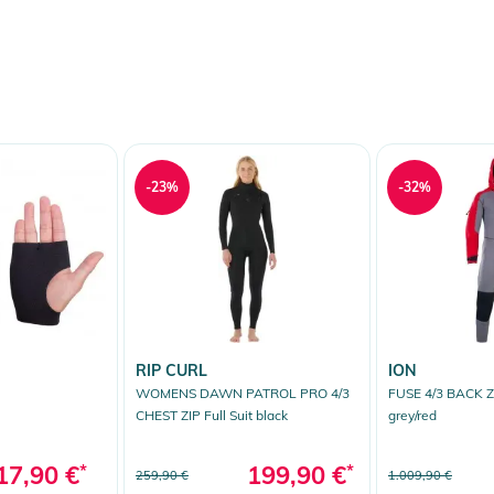
-23%
-32%
RIP CURL
ION
WOMENS DAWN PATROL PRO 4/3
FUSE 4/3 BACK Z
CHEST ZIP Full Suit black
grey/red
17,90 €
*
199,90 €
*
259,90 €
1.009,90 €