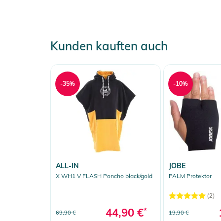
Kunden kauften auch
-35%
-10%
ALL-IN
JOBE
X WH1 V FLASH Poncho black/gold
PALM Protektor
(2)
44,90 €
*
69,90 €
19,90 €