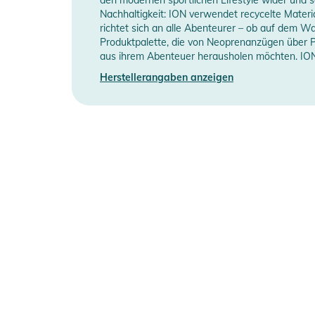
Nachhaltigkeit: ION verwendet recycelte Mater
richtet sich an alle Abenteurer – ob auf dem W
Erscheinungsjahr
2
Produktpalette, die von Neoprenanzügen über Pro
aus ihrem Abenteuer herausholen möchten. ION 
Manufacturer Information
H
Herstellerangaben anzeigen