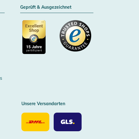
Geprüft & Ausgezeichnet
Zertifizierter Trusted Shop
s
Unsere Versandarten
Unsere
Unsere
Versandarten
Versandarten
DHL
GLS