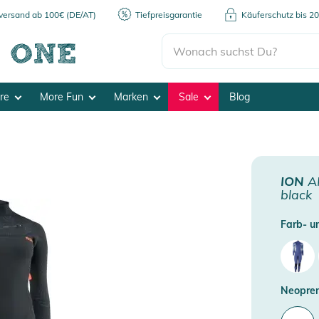
kversand ab 100€ (DE/AT)
Tiefpreisgarantie
Käuferschutz bis 2
ore
More Fun
Marken
Sale
Blog
ION
AM
black
Farb- un
Neopren