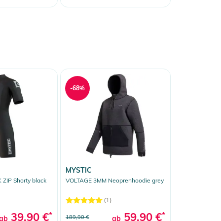
-68%
MYSTIC
ZIP Shorty black
VOLTAGE 3MM Neoprenhoodie grey
(1)
39,90 €
*
59,90 €
*
189,90 €
ab
ab