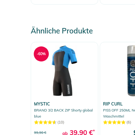
Ähnliche Produkte
-60%
MYSTIC
RIP CURL
BRAND 3/2 BACK ZIP Shorty global
PISS OFF 250ML N
blue
Waschmittel
(10)
(6)
39,90 €
*
99,90 €
ab