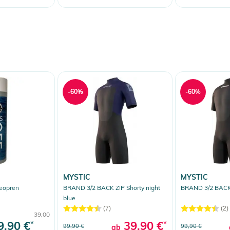
-60%
-60%
MYSTIC
MYSTIC
eopren
BRAND 3/2 BACK ZIP Shorty night
BRAND 3/2 BACK 
blue
(7)
(2)
39,00
9,90 €
*
39,90 €
*
99,90 €
99,90 €
ab