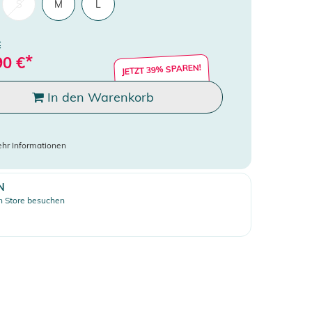
S
M
L
€
*
90
€
JETZT 39% SPAREN!
In den Warenkorb
hr Informationen
N
 Store besuchen