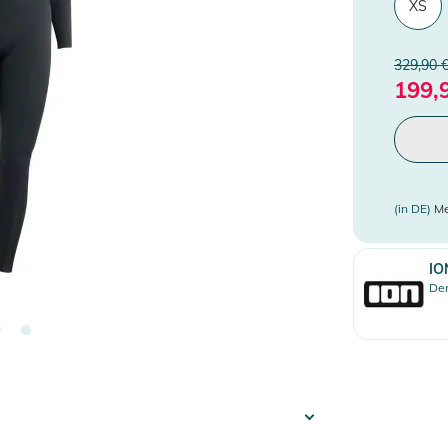
XS
329,90 
199,
(in DE)
Me
IO
Den