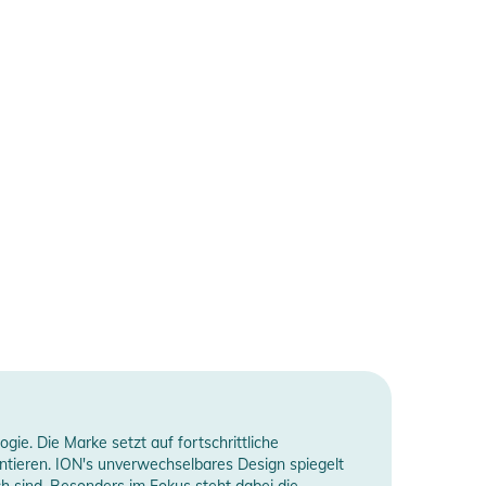
ie. Die Marke setzt auf fortschrittliche
antieren. ION's unverwechselbares Design spiegelt
ch sind. Besonders im Fokus steht dabei die