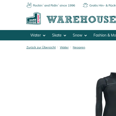
Rockin´ and Ridin´ since 1996
Gratis Hin- & Rüc
Water
Skate
Snow
Fashion & M
Zurück zur Übersicht
Water
Neopren