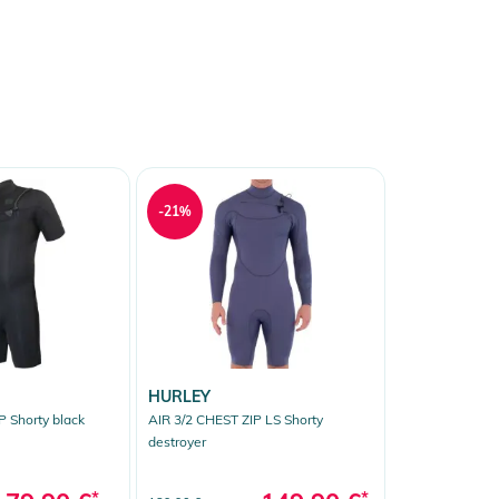
-21%
HURLEY
P Shorty black
AIR 3/2 CHEST ZIP LS Shorty
destroyer
*
*