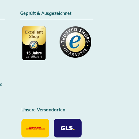
Geprüft & Ausgezeichnet
Zertifizierter Trusted Shop
s
Unsere Versandarten
Unsere
Unsere
Versandarten
Versandarten
DHL
GLS