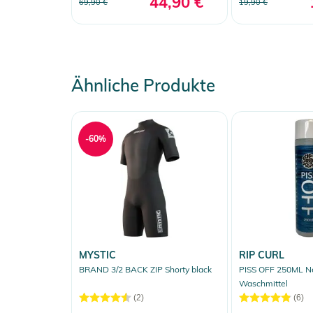
44,90 €
69,90 €
19,90 €
Ähnliche Produkte
-60%
MYSTIC
RIP CURL
BRAND 3/2 BACK ZIP Shorty black
PISS OFF 250ML N
Waschmittel
(2)
(6)