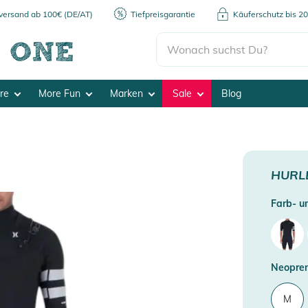
kversand ab 100€ (DE/AT)
Tiefpreisgarantie
Käuferschutz bis 2
ore
More Fun
Marken
Sale
Blog
HURL
Farb- un
Neopren
M