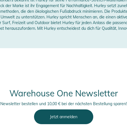
Xtend 2.0-Innenfutter sorgt für ein weicheres
ck der Marke ist ihr Engagement für Nachhaltigkeit. Hurley setzt zun
methoden, die den ökologischen Fußabdruck minimieren. Die Produkte s
 mm
Umwelt zu unterstützen. Hurley spricht Menschen an, die einen aktive
, dass sie nicht stören und Sie sich frei bewegen
r Surf, Freizeit und Outdoor bietet Hurley für jeden Anlass die passend
erstellerangaben anzeigen
st herauszufordern. Mit Hurley entscheidest du dich für Qualität, Innov
 an- und auszuziehen.
nd vernähte Tapings sorgen für zusätzliche
 am meisten brauchen.
erheitshinweise
ungen finden Sie direkt am Produkt.
Warehouse One Newsletter
Newsletter bestellen und 10,00 € bei der nächsten Bestellung sparen!
Jetzt anmelden