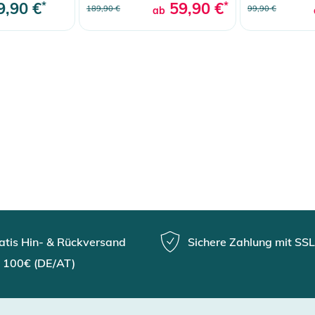
9,90 €
*
59,90 €
*
189,90 €
99,90 €
ab
atis Hin- & Rückversand
Sichere Zahlung mit SSL
 100€ (DE/AT)