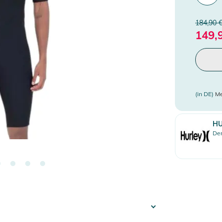
184,90 
149,
(in DE)
Me
HU
Den