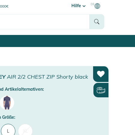
DE
Hilfe
0000€
EY
AIR 2/2 CHEST ZIP Shorty black
d Artikelalternativen:
 Größe:
L
XL