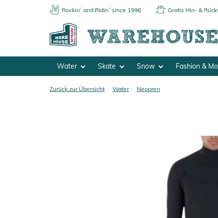
Rockin´ and Ridin´ since 1996
Gratis Hin- & Rüc
Water
Skate
Snow
Fashion & M
Zurück zur Übersicht
Water
Neopren