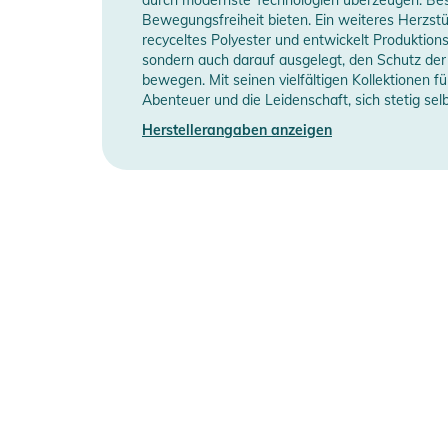
- Isolierende und schnell trocknende Innenseite: Das 
Bewegungsfreiheit bieten. Ein weiteres Herzstü
recyceltes Polyester und entwickelt Produktions
Tragegefühl und eine schnellere Trocknung.
Neoprendicke
2
sondern auch darauf ausgelegt, den Schutz der 
- Leistungsstarkes Design: Die Nähte sind so platziert
bewegen. Mit seinen vielfältigen Kollektionen fü
können.
Manufacturer Information
H
Abenteuer und die Leidenschaft, sich stetig selb
- Reißverschluss an der Brust: wasserdicht und leicht
Herstellerangaben anzeigen
- Schlüsseltasche auf der inneren Brustseite.
- Taping: Strategisch platzierte, doppelt abgeklebte u
Strapazierfähigkeit an den Stellen, an denen Sie sie
- Der schutzbeschichtete Kragen hält Wasser fern.
Produktinformationen und Sich
Gebrauchsanweisungen, Sicherheitshinweise und Warn