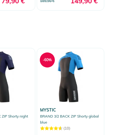
79,90 €
149,90 €
189,90 €
-60%
MYSTIC
ZIP Shorty night
BRAND 3/2 BACK ZIP Shorty global
blue
(10)