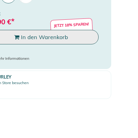
€
*
90
€
JETZT 18% SPAREN!
In den Warenkorb
hr Informationen
RLEY
 Store besuchen