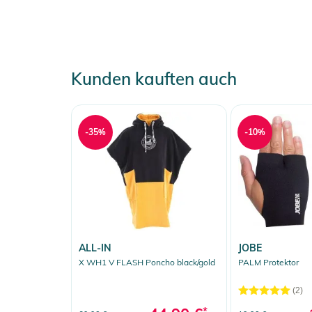
Kunden kauften auch
-35%
-10%
ALL-IN
JOBE
X WH1 V FLASH Poncho black/gold
PALM Protektor
(2)
*