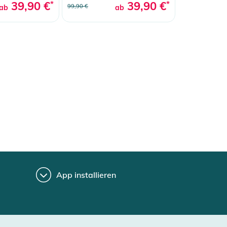
39,90 €
*
39,90 €
*
99,90 €
ab
ab
App installieren