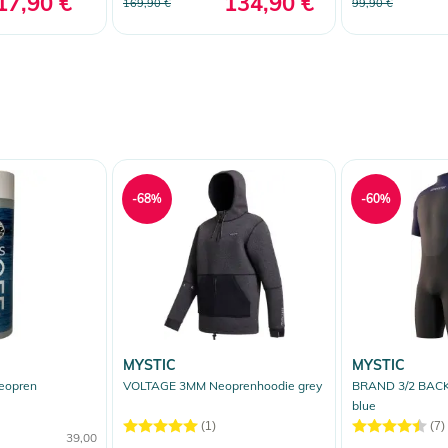
17,90 €
134,90 €
169,90 €
99,90 €
-68%
-60%
MYSTIC
MYSTIC
eopren
VOLTAGE 3MM Neoprenhoodie grey
BRAND 3/2 BACK 
blue
(1)
(7)
39,00