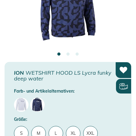
ION
WETSHIRT HOOD LS Lycra funky
deep water
Farb- und Artikelalternativen:
Größe:
S
M
L
XL
XXL