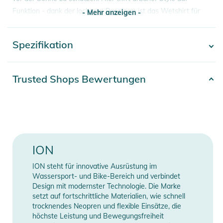
Funktion - dank der lockeren Passform ist das Wetshirt für
- Mehr anzeigen -
das Tragen auf dem Boot, beim Kiten oder beim Filmen deiner
Freunde gedacht. Hergestellt aus 100% recycelten
Spezifikation
- Mehr anzeigen -
Materialien
Eigenschaften:
Artikelnummer
2332026012843
Trusted Shops Bewertungen
- Slip_Loop: Hier rutscht nichts! Verbinde einfach dein
Material
100% Polyester
Neopren-Top durch die Schlaufe mit Deinem Unterteil
- UV Protection: UPF Rating 35 bis 50+ (abhängig von der
Gender
Men
Farbe - je dunkler desto höher)
Erscheinungsjahr
2026
Produktinformationen und
ION
Sicherheitshinweise
Farbe
blue
ION steht für innovative Ausrüstung im
Gebrauchsanweisungen, Sicherheitshinweise und Warnungen
Wassersport- und Bike-Bereich und verbindet
Design mit modernster Technologie. Die Marke
finden Sie direkt am Produkt.
Manufacturer
Herstellerangaben
setzt auf fortschrittliche Materialien, wie schnell
Information
anzeigen
trocknendes Neopren und flexible Einsätze, die
höchste Leistung und Bewegungsfreiheit