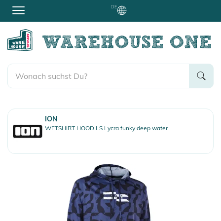
DE
ION
WETSHIRT HOOD LS Lycra funky deep water