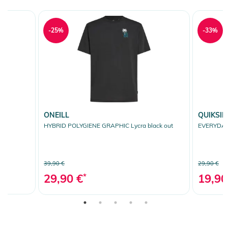
-25%
-33%
ONEILL
QUIKSIL
HYBRID POLYGIENE GRAPHIC Lycra black out
EVERYDAY 
39,90 €
29,90 €
29,90 €
*
19,90