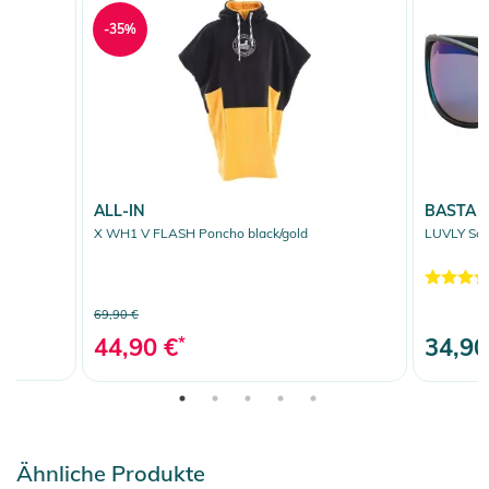
-35%
ALL-IN
BASTA
X WH1 V FLASH Poncho black/gold
LUVLY Sonn
69,90 €
44,90 €
*
34,90
Ähnliche Produkte