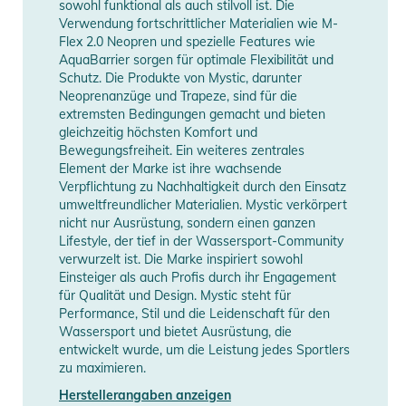
Information
anzeigen
sowohl funktional als auch stilvoll ist. Die
genießen kannst. Es schmiegt sich perfekt an den Körper an,
Verwendung fortschrittlicher Materialien wie M-
ohne dich einzuengen – ideal für schnelles Drehen und
Flex 2.0 Neopren und spezielle Features wie
AquaBarrier sorgen für optimale Flexibilität und
anspruchsvolle Manöver.
Schutz. Die Produkte von Mystic, darunter
- UV-Schutz: Die spezielle Stoffmischung bietet einen hohen
Neoprenanzüge und Trapeze, sind für die
UV-Schutz, sodass du dich auch bei starker
extremsten Bedingungen gemacht und bieten
Sonneneinstrahlung sicher auf dem Wasser bewegen kannst.
gleichzeitig höchsten Komfort und
Bewegungsfreiheit. Ein weiteres zentrales
Die Lycras bieten eine zusätzliche Schutzschicht, die dir hilft,
Element der Marke ist ihre wachsende
Hautschäden zu vermeiden.
Verpflichtung zu Nachhaltigkeit durch den Einsatz
- Schnelltrocknend: Dank der atmungsaktiven und
umweltfreundlicher Materialien. Mystic verkörpert
schnelltrocknenden Eigenschaften des Materials bleibt das
nicht nur Ausrüstung, sondern einen ganzen
Lifestyle, der tief in der Wassersport-Community
Oberteil auch bei intensiven Wassersportarten angenehm
verwurzelt ist. Die Marke inspiriert sowohl
trocken. So kannst du nach einem erfrischenden Sturz ins
Einsteiger als auch Profis durch ihr Engagement
Wasser schnell wieder in Aktion treten, ohne dich
für Qualität und Design. Mystic steht für
unangenehm nass zu fühlen.
Performance, Stil und die Leidenschaft für den
Wassersport und bietet Ausrüstung, die
- Vielseitig einsetzbar: Die UNCHARTED LS HOODED Lycra
entwickelt wurde, um die Leistung jedes Sportlers
eignet sich nicht nur für Wassersportarten wie Kitesurfen,
zu maximieren.
Windsurfen und SUP, sondern auch für andere Outdoor-
Herstellerangaben anzeigen
Aktivitäten wie Wandern, Beachvolleyball oder einfach als