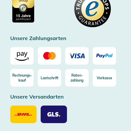
Cookie-Einstellungen
Impressum
Gratis Versand ab 100€ Bestellwert (in DE/AT)
Kostenlose Rücksendung (aus DE/AT)
Zertifizierter Trusted Shop
Unsere Zahlungsarten
Rechnungs-
Raten-
Lastschrift
Vorkasse
kauf
zahlung
Unsere Versandarten
Unsere
Unsere
Versandarten
Versandarten
DHL
GLS