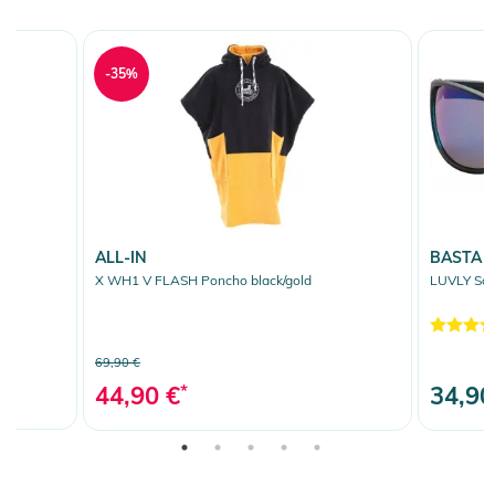
-35%
ALL-IN
BASTA
X WH1 V FLASH Poncho black/gold
LUVLY Sonn
69,90 €
44,90 €
*
34,90