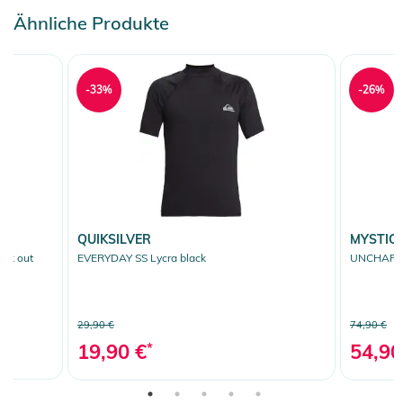
Ähnliche Produkte
-33%
-26%
QUIKSILVER
MYSTIC
ck out
EVERYDAY SS Lycra black
UNCHARTE
29,90 €
74,90 €
19,90 €
*
54,90