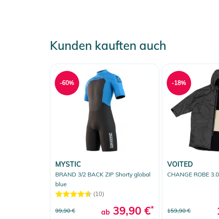
Kunden kauften auch
-60%
-18%
MYSTIC
VOITED
BRAND 3/2 BACK ZIP Shorty global
CHANGE ROBE 3.0 
blue
(10)
39,90 €
*
99,90 €
159,90 €
ab