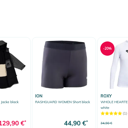
-20%
ION
ROXY
Jacke black
RASHGUARD WOMEN Short black
WHOLE HEARTED 
white
(1)
129,90 €
*
44,90 €
*
34,90 €