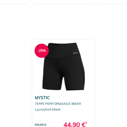
-25%
MYSTIC
TERRI PERFORMANCE BIKER
Lycrashort black
44,90 €
*
59,90 €