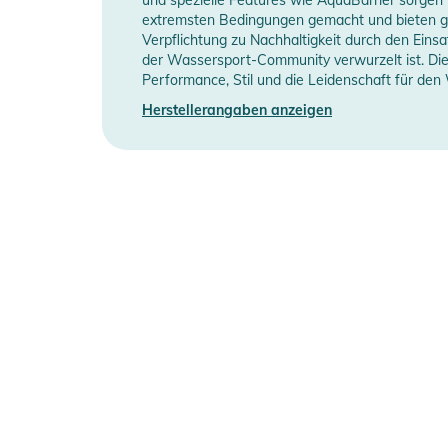
Manufacturer Information
H
extremsten Bedingungen gemacht und bieten gle
Gebrauchsanweisungen, Sicherheitshinweise und Warn
Verpflichtung zu Nachhaltigkeit durch den Einsa
der Wassersport-Community verwurzelt ist. Die M
Performance, Stil und die Leidenschaft für den
Herstellerangaben anzeigen