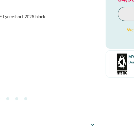
Wen
MY
Den