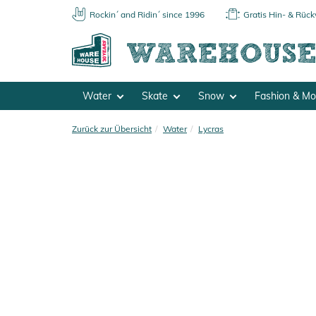
Rockin´ and Ridin´ since 1996
Gratis Hin- & Rüc
Water
Skate
Snow
Fashion & M
Zurück zur Übersicht
Water
Lycras