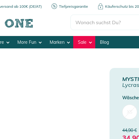
kversand ab 100€ (DE/AT)
Tiefpreisgarantie
Käuferschutz bis 2
ore
More Fun
Marken
Sale
Blog
MYST
Lycras
Wäsche
XS
44,90 €
34,9