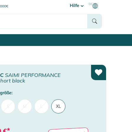
DE
Hilfe
0000€
IC
SAIMI PERFORMANCE
hort black
größe:
S
M
L
XL
*
0
€