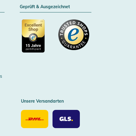
Geprüft & Ausgezeichnet
Zertifizierter Trusted Shop
s
Unsere Versandarten
Unsere
Unsere
Versandarten
Versandarten
DHL
GLS