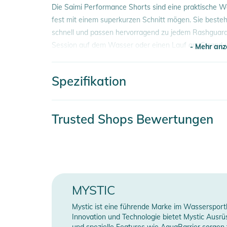
Die Saimi Performance Shorts sind eine praktische Wah
fest mit einem superkurzen Schnitt mögen. Sie besteh
schnell und passen hervorragend zu jedem Rashguard 
Session auf dem Wasser oder einen Lauf am Strand un
- Mehr anz
Telefon und Ihre Schlüssel.
Spezifikation
Eigenschaften:
- Mehr anz
- Sichere, feste Passform
- Superkurzer Schnitt
Artikelnummer
2
Trusted Shops Bewertungen
- Schnelltrocknend
- LSF 50+
Farbe
b
- Versteckte Tasche für Telefon und Schlüssel
Gender
- Kleines Branding auf der Vorderseite
Material
7
Materialien:
MYSTIC
- 78 % Polyester, 22 % Elastan
Erscheinungsjahr
2
Mystic ist eine führende Marke im Wassersportb
Innovation und Technologie bietet Mystic Ausrüst
Produktinformationen und Sich
und spezielle Features wie AquaBarrier sorgen f