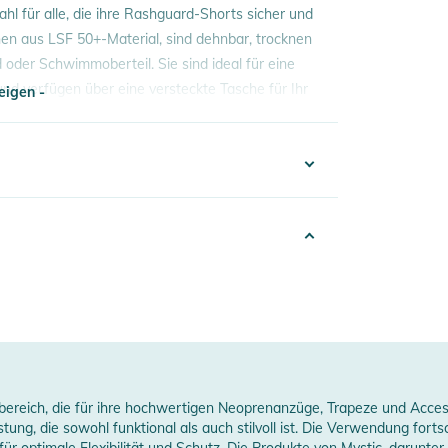
l für alle, die ihre Rashguard-Shorts sicher und
en aus LSF 50+-Material, sind dehnbar, trocknen
oder Schwimmoberteil. Sie sind ideal für eine
d verfügen über eine versteckte Tasche für Ihr
eigen -
eigen -
332025012509
lack
Women
8% Polyester, 22% Elasthan
026
ereich, die für ihre hochwertigen Neoprenanzüge, Trapeze und Access
ung, die sowohl funktional als auch stilvoll ist. Die Verwendung forts
erheitshinweise
ür optimale Flexibilität und Schutz. Die Produkte von Mystic, darunte