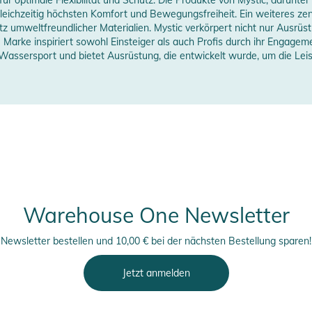
erstellerangaben anzeigen
ichzeitig höchsten Komfort und Bewegungsfreiheit. Ein weiteres zen
ungen finden Sie direkt am Produkt.
tz umweltfreundlicher Materialien. Mystic verkörpert nicht nur Ausrüstu
arke inspiriert sowohl Einsteiger als auch Profis durch ihr Engagemen
 Wassersport und bietet Ausrüstung, die entwickelt wurde, um die Lei
Warehouse One Newsletter
Newsletter bestellen und 10,00 € bei der nächsten Bestellung sparen!
Jetzt anmelden