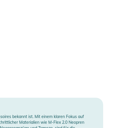
oires bekannt ist. Mit einem klaren Fokus auf
chrittlicher Materialien wie M-Flex 2.0 Neopren
r Neoprenanzüge und Trapeze, sind für die