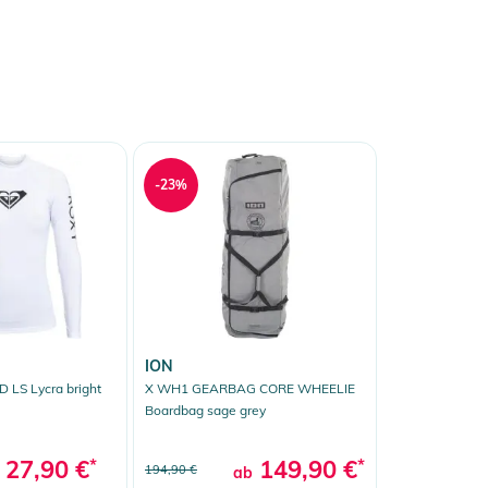
-23%
ION
LS Lycra bright
X WH1 GEARBAG CORE WHEELIE
Boardbag sage grey
27,90 €
*
149,90 €
*
194,90 €
ab