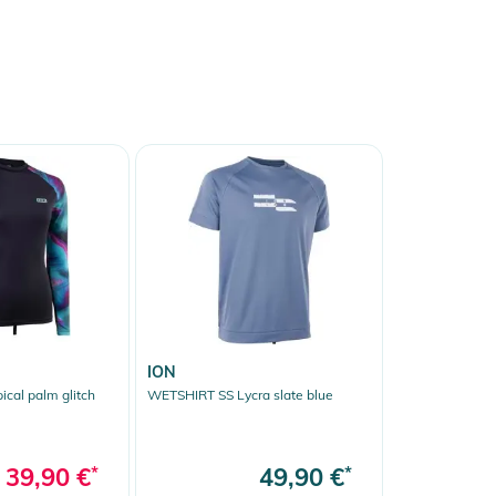
ION
pical palm glitch
WETSHIRT SS Lycra slate blue
39,90 €
*
49,90 €
*