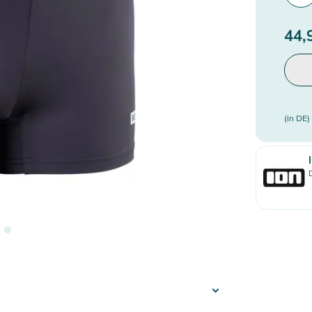
44,
(in DE)