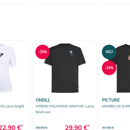
-25%
NEU
-34%
ONEILL
PICTURE
 Lycra bright
HYBRID POLYGIENE GRAPHIC Lycra
MARIBO SS SURF 
black out
22,90 €
*
29,90 €
*
39,90 €
37,90 €