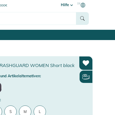
DE
Hilfe
0000€
RASHGUARD WOMEN Short black
und Artikelalternativen:
:
S
M
L