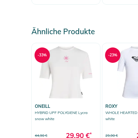
Ähnliche Produkte
-33%
-23%
ONEILL
ROXY
HYBRID UPF POLYGIENE Lycra
WHOLE HEARTED SS
snow white
white
29,90 €
*
44,90 €
29,90 €