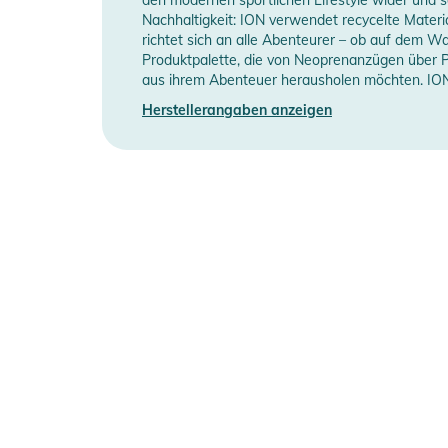
Manufacturer Information
H
Nachhaltigkeit: ION verwendet recycelte Mater
richtet sich an alle Abenteurer – ob auf dem W
Produktpalette, die von Neoprenanzügen über Pro
aus ihrem Abenteuer herausholen möchten. ION 
Herstellerangaben anzeigen