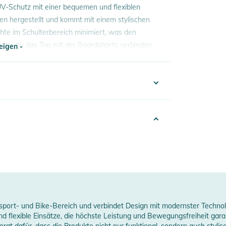
V-Schutz mit einer bequemen und flexiblen
lien hergestellt und kommt mit einem stylischen
hte im Schulterbereich minimiert, was den
t der du das Top mit der Boardshorts verbinden
eigen -
eigen -
332025015043
erheitshinweise
4% Polyester, 16% Elastan
ungen finden Sie direkt am Produkt.
lack
Women
026
port- und Bike-Bereich und verbindet Design mit modernster Technolog
nd flexible Einsätze, die höchste Leistung und Bewegungsfreiheit gar
rgt dafür, dass die Produkte nicht nur funktional, sondern auch stylis