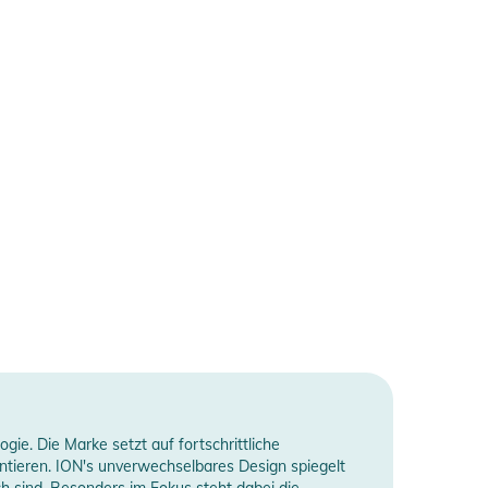
ie. Die Marke setzt auf fortschrittliche
antieren. ION's unverwechselbares Design spiegelt
ch sind. Besonders im Fokus steht dabei die