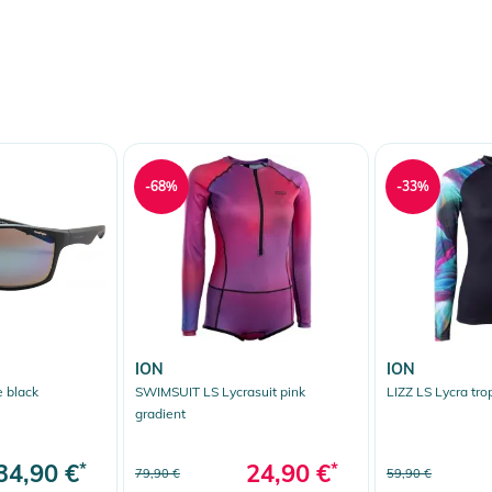
-68%
-33%
ION
ION
 black
SWIMSUIT LS Lycrasuit pink
LIZZ LS Lycra tro
gradient
34,90 €
*
24,90 €
*
79,90 €
59,90 €