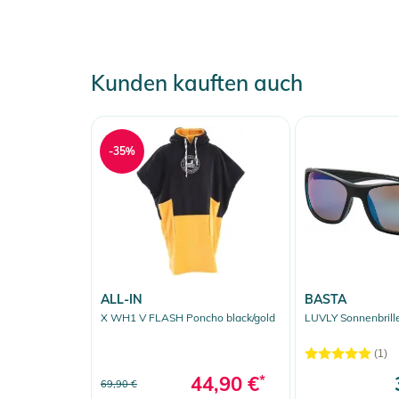
Kunden kauften auch
-35%
ALL-IN
BASTA
X WH1 V FLASH Poncho black/gold
LUVLY Sonnenbrille
(1)
44,90 €
*
69,90 €