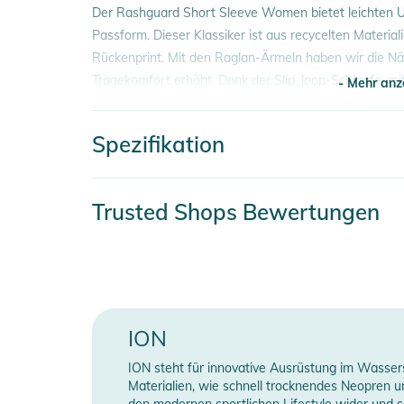
Der Rashguard Short Sleeve Women bietet leichten U
Passform. Dieser Klassiker ist aus recycelten Materia
Rückenprint. Mit den Raglan-Ärmeln haben wir die Nä
Tragekomfort erhöht. Dank der Slip_loop-Schlaufe, mi
- Mehr anz
kannst, kannst du ganz einfach fahren.
Spezifikation
Material:
- Mehr anz
84% Polyester 16% Elastan
Artikelnummer
2
Produktinformationen und Sich
Trusted Shops Bewertungen
Material
8
Gebrauchsanweisungen, Sicherheitshinweise und Warn
Farbe
b
Gender
ION
Erscheinungsjahr
2
ION steht für innovative Ausrüstung im Wassers
Materialien, wie schnell trocknendes Neopren u
den modernen sportlichen Lifestyle wider und so