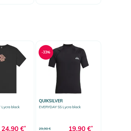
-33%
QUIKSILVER
Lycra black
EVERYDAY SS Lycra black
24,90 €
*
19,90 €
*
29,90 €