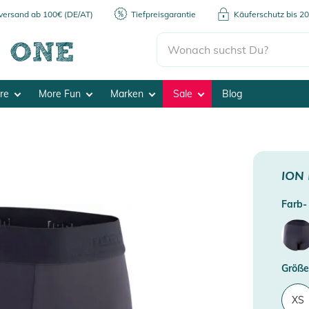
kversand ab 100€ (DE/AT)
Tiefpreisgarantie
Käuferschutz bis 2
ore
More Fun
Marken
Sale
Blog
ION
Farb- 
Größe
XS