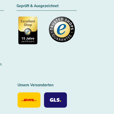
Geprüft & Ausgezeichnet
Zertifizierter Trusted Shop
s
Unsere Versandarten
Unsere
Unsere
Versandarten
Versandarten
DHL
GLS