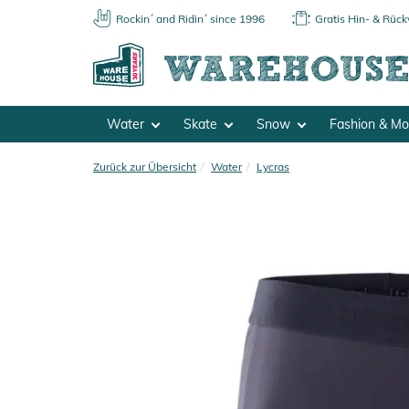
Rockin´ and Ridin´ since 1996
Gratis Hin- & Rüc
Water
Skate
Snow
Fashion & M
Zurück zur Übersicht
Water
Lycras