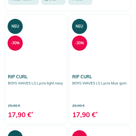
Surf
Neopren
Lycras
NEU
NEU
Stand Up Paddling
-30%
-30%
Skate
Fashion & More
Snow
More Fun
RIP CURL
RIP CURL
BOYS WAVES LS Lycra light navy
BOYS WAVES LS Lycra blue gum
Auswahl aufheben
25,90 €
25,90 €
17,90 €
*
17,90 €
*