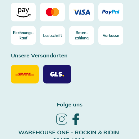
Rechnungs-
Raten-
Lastschrift
Vorkasse
kauf
zahlung
Unsere Versandarten
Unsere
Unsere
Versandarten
Versandarten
DHL
GLS
Folge uns
Follow
Follow
us
us
on
on
WAREHOUSE ONE - ROCKIN & RIDIN
Instagram
Facebook