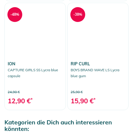
-48%
-38%
ION
RIP CURL
CAPTURE GIRLS SS Lycra blue
BOYS BRAND WAVE LS Lycra
capsule
blue gum
24,90 €
25,90 €
12,90 €
*
15,90 €
*
Kategorien die Dich auch interessieren
könnten: