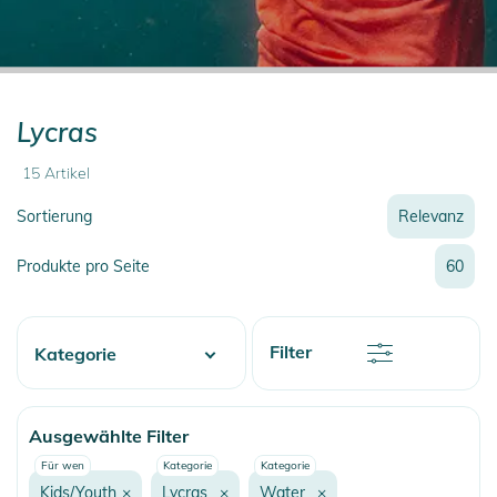
Lycras
15
Artikel
Sortierung
Relevanz
Relevanz
Produkte pro Seite
60
Neueste
Preis
Preis
Rabatt
Filter
Kategorie
Name
Name
Water
Ausgewählte Filter
Wake
Für wen
Kategorie
Kategorie
Beachwear
Kids/Youth
×
Lycras
×
Water
×