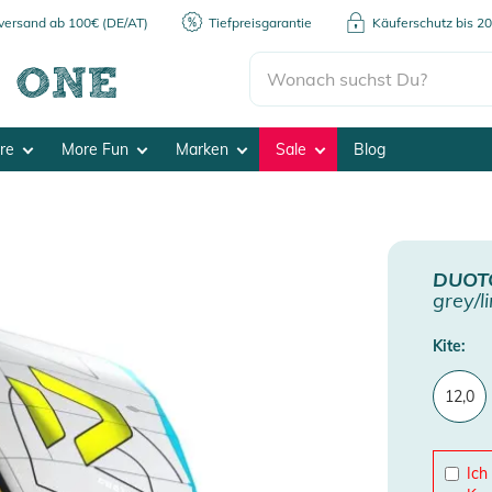
kversand ab 100€ (DE/AT)
Tiefpreisgarantie
Käuferschutz bis 2
ore
More Fun
Marken
Sale
Blog
DUOT
grey/l
Kite:
12,0
Ich