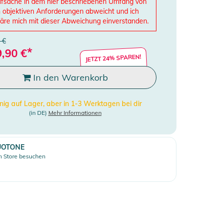
fsache in dem hier beschriebenen Umfang von
 objektiven Anforderungen abweicht und ich
läre mich mit dieser Abweichung einverstanden.
 €
*
9,90
€
JETZT 24% SPAREN!
In den Warenkorb
ig auf Lager, aber in 1-3 Werktagen bei dir
(in DE)
Mehr Informationen
UOTONE
 Store besuchen