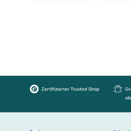
WEIGHT WITHOUT
1,89
1,99
2,1
2,2
BAG (KG)
Produktinformationen und Sich
Gebrauchsanweisungen, Sicherheitshinweise und Warn
Zertifizierter Trusted Shop
Gr
ab