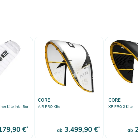
d die stabile Flugcharakteristik ermöglichen
n – mit minimalem Aufwand.
m weit nach vorne im Windfenster zu fliegen – so
er im Geschehen.
eaktionsfreude liefert der Evo D/LAB explosive
en seiner Big-Air-DNA.
10
11
12
13
CORE
CORE
-
11-
10-
9-
8-
er Kite inkl. Bar
AIR PRO Kite
XR PRO 2 Kite
33
30
28
26
24
24
24
24
179,90 €
*
3.499,90 €
*
2
ab
ab
M
M
M
M