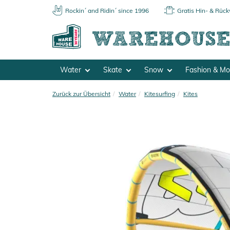
Rockin´ and Ridin´ since 1996
Gratis Hin- & Rüc
Water
Skate
Snow
Fashion & M
Zurück zur Übersicht
Water
Kitesurfing
Kites