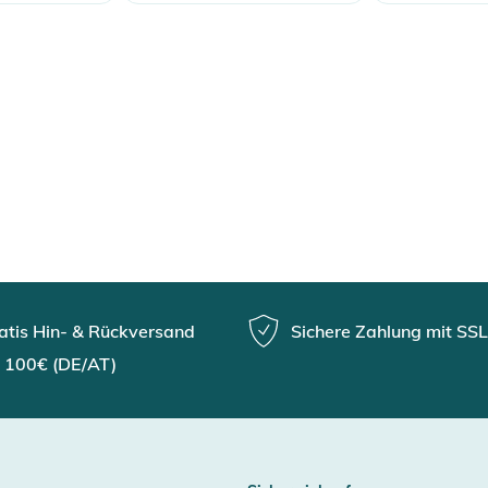
8
2,43
2,55
2,7
2,81
erheitshinweise
ungen finden Sie direkt am Produkt.
atis Hin- & Rückversand
Sichere Zahlung mit SSL
 100€ (DE/AT)