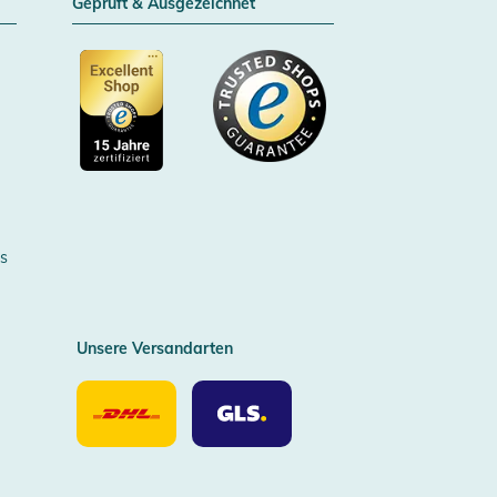
Geprüft & Ausgezeichnet
Zertifizierter Trusted Shop
s
Unsere Versandarten
Unsere
Unsere
Versandarten
Versandarten
DHL
GLS