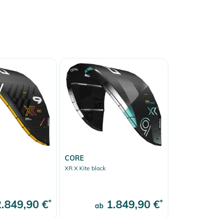
CORE
XR X Kite black
.849,90 €
*
1.849,90 €
*
ab