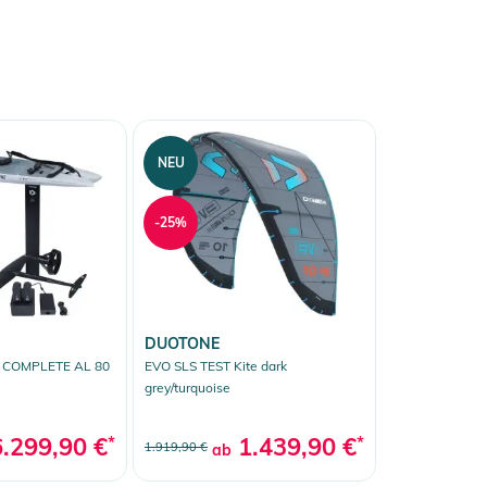
NEU
-25%
DUOTONE
T COMPLETE AL 80
EVO SLS TEST Kite dark
grey/turquoise
6.299,90 €
*
1.439,90 €
*
1.919,90 €
ab