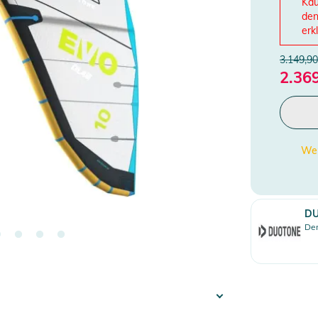
Kau
den
erk
3.149,90
2.36
Wen
D
Den