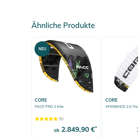
anspruchsvollen Bedingungen.
- Unglaublich gute Hangtime: Das ausgefeilte Profil un
lange, gleitende Sprünge und kontrollierte Landunge
Ähnliche Produkte
- Hervorragende Upwind-Eigenschaften: Konzipiert, u
läuft der Evo D/LAB spielend Höhe und hält dich läng
- Höchster vertikaler Boost: Entwickelt für Lift und R
NEU
Absprünge und kraftvolle Sprünge – das Markenzeich
6
SIZE
7
8
9
CORE
CORE
19-
17-
15-
13
WINDRANGE
PACE PRO 2 Kite
XPERIENCE 2.0 Train
42
39
37
35
(5)
REC. LINE LENGTH
22
22
22
22
2.849,90 €
*
ab
REC. BAR WIDTH
S
S
S
S