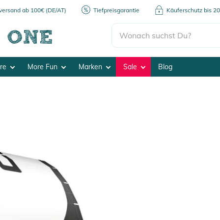
kversand ab 100€ (DE/AT)
Tiefpreisgarantie
Käuferschutz bis 2
ore
More Fun
Marken
Sale
Blog