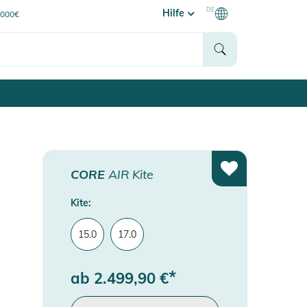
DE
Hilfe
0000€
CORE
AIR Kite
Kite:
15.0
17.0
*
ab
2.499,90
€