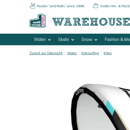
Rockin´ and Ridin´ since 1996
Gratis Hin- & Rüc
Water
Skate
Snow
Fashion & M
Zurück zur Übersicht
Water
Kitesurfing
Kites