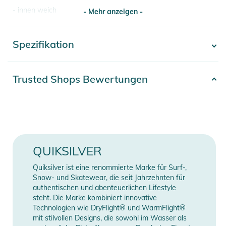
- innen weich
- Mehr anzeigen -
- SURFSILK ist ein nachhaltiger Stoff, der Ihnen das Beste
aus beiden Welten bietet
Spezifikation
- Mehr anzeigen -
- Passform: Arch Fit
- Länge: 19"
- Feste Taille mit Kordelzugverschluss
Artikelnummer
2332025007130
Trusted Shops Bewertungen
- Hosenschlitz: Performance-Hosenschlitz
Erscheinungsjahr
2025
- Gesäßtasche mit Klappe und Klettverschluss
- Ikonisches Mountain & Wave-Logo, Schlüssel-Bungee-
Gender
Men
Kordel in der Innentasche, recyceltes Garn
- Zusammensetzung: [Hauptstoff] 88 % recyceltes Polyester,
Farbe
multi-colored
QUIKSILVER
12 % Elastan
88% Polyester, 12%
Quiksilver ist eine renommierte Marke für Surf-,
Produktinformationen und
Material
Elasthan
Snow- und Skatewear, die seit Jahrzehnten für
Sicherheitshinweise
authentischen und abenteuerlichen Lifestyle
steht. Die Marke kombiniert innovative
Länge (Zoll)
18
Gebrauchsanweisungen, Sicherheitshinweise und Warnungen
Technologien wie DryFlight® und WarmFlight®
finden Sie direkt am Produkt.
mit stilvollen Designs, die sowohl im Wasser als
Länge (cm)
46