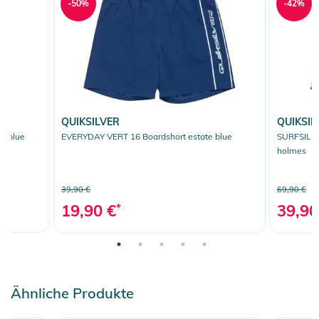
-50%
-42%
QUIKSILVER
QUIKSIL
t blue
EVERYDAY VERT 16 Boardshort estate blue
SURFSILK 
holmes
39,90 €
69,90 €
19,90 €
*
39,90
Ähnliche Produkte