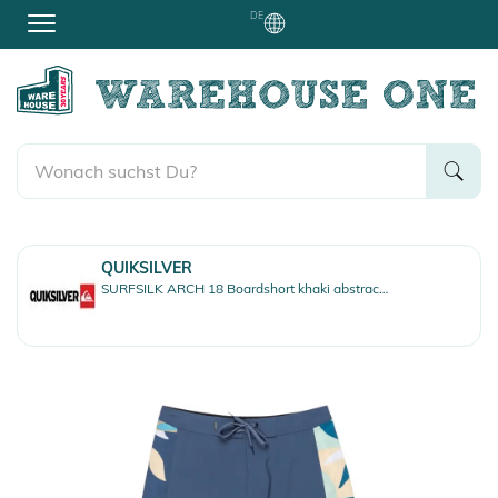
DE
QUIKSILVER
SURFSILK ARCH 18 Boardshort khaki abstractom