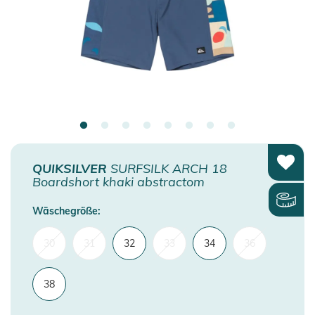
QUIKSILVER
SURFSILK ARCH 18
Boardshort khaki abstractom
Wäschegröße:
30
31
32
33
34
36
38