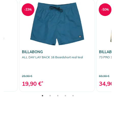
-33%
-50%
BILLABONG
BILLAB
e
ALL DAY LAY BACK 16 Boardshort real teal
73 PRO 17
29,90 €
69,90 €
19,90 €
*
34,90