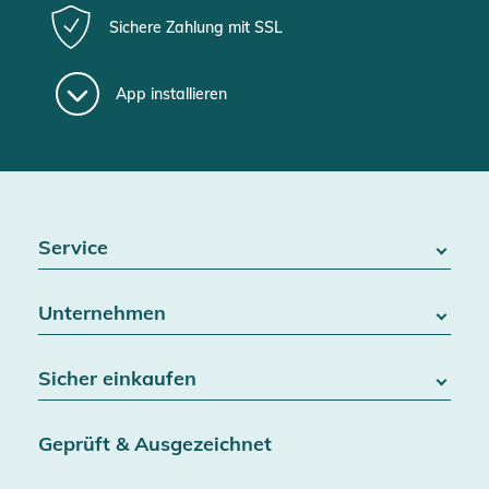
Sichere Zahlung mit SSL
App installieren
Service
FAQ / Hilfe
Unternehmen
Batteriegesetz
Kontakt
Über uns
Widerrufsrecht
Sicher einkaufen
Blog
Vertrag widerrufen
Team
Datenschutz
Versand & Lieferung
Jobs
Geprüft & Ausgezeichnet
AGB & Kundeninformationen
SSL-Verschlüsselung
Partner
Barrierefreiheitserklärung
Zertifiziert durch Trusted Shops