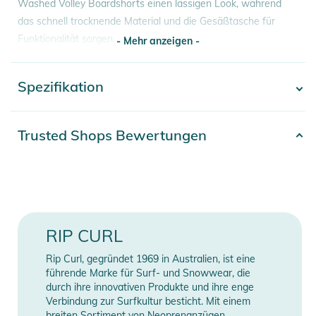
Washed Volley Boardshorts einen lässigen Look, während
das schnell trocknende Material und die Gesäßtasche für
Funktionalität sorgen.
- Mehr anzeigen -
Eigenschaften:
Spezifikation
- Mehr anzeigen -
- Passform-Stil: Volley Fit
- Hauptzusammensetzung: 100% Polyester
- Shorts-Länge: Short (16" Outseam)
Artikelnummer
2392026017736
Trusted Shops Bewertungen
- Rückentasche mit Klettverschluss
Erscheinungsjahr
2026
- Recyceltes PET
- Seitentaschen
Gender
Men
- Wasserabweisend und schnell trocknend
- Aus verantwortungsbewusster Herkunft
Farbe
black
RIP CURL
- Gewebtes Etikett
Material
100% Polyester
Rip Curl, gegründet 1969 in Australien, ist eine
Produktinformationen und
führende Marke für Surf- und Snowwear, die
Sicherheitshinweise
Länge (Zoll)
16
durch ihre innovativen Produkte und ihre enge
Verbindung zur Surfkultur besticht. Mit einem
Gebrauchsanweisungen, Sicherheitshinweise und Warnungen
breiten Sortiment von Neoprenanzügen,