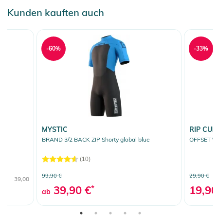
Kunden kauften auch
-60%
-33%
MYSTIC
RIP CUR
BRAND 3/2 BACK ZIP Shorty global blue
OFFSET VO
(10)
99,90 €
29,90 €
39,00
39,90 €
*
19,90
ab