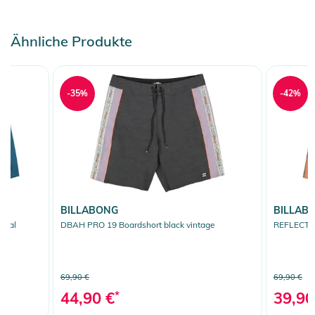
Ähnliche Produkte
-35%
-42%
BILLABONG
BILLAB
teal
DBAH PRO 19 Boardshort black vintage
REFLECTIO
69,90 €
69,90 €
44,90 €
*
39,90