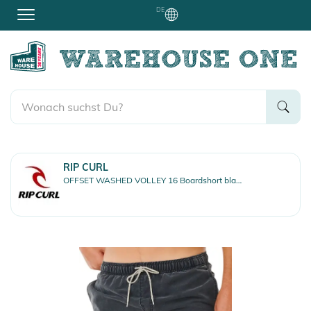
DE
RIP CURL
OFFSET WASHED VOLLEY 16 Boardshort black