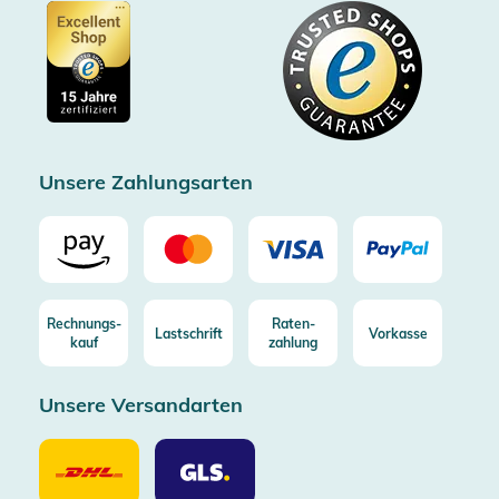
Gutscheine
Datenschutz
Showroom Düsseldorf
Käuferschutz bis 20000€
Cookie-Einstellungen
Impressum
Gratis Versand ab 100€ Bestellwert (in DE/AT)
Kostenlose Rücksendung (aus DE/AT)
Zertifizierter Trusted Shop
Unsere Zahlungsarten
Rechnungs-
Raten-
Lastschrift
Vorkasse
kauf
zahlung
Unsere Versandarten
Unsere
Unsere
Versandarten
Versandarten
DHL
GLS