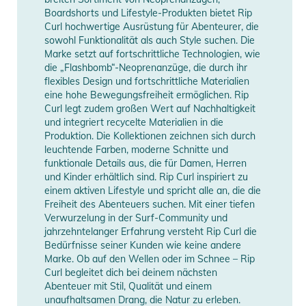
Länge (cm)
41
finden Sie direkt am Produkt.
Boardshorts und Lifestyle-Produkten bietet Rip
Curl hochwertige Ausrüstung für Abenteurer, die
Manufacturer
Herstellerangaben
sowohl Funktionalität als auch Style suchen. Die
Marke setzt auf fortschrittliche Technologien, wie
Information
anzeigen
die „Flashbomb“-Neoprenanzüge, die durch ihr
flexibles Design und fortschrittliche Materialien
eine hohe Bewegungsfreiheit ermöglichen. Rip
Curl legt zudem großen Wert auf Nachhaltigkeit
und integriert recycelte Materialien in die
Produktion. Die Kollektionen zeichnen sich durch
leuchtende Farben, moderne Schnitte und
funktionale Details aus, die für Damen, Herren
und Kinder erhältlich sind. Rip Curl inspiriert zu
einem aktiven Lifestyle und spricht alle an, die die
Freiheit des Abenteuers suchen. Mit einer tiefen
Verwurzelung in der Surf-Community und
jahrzehntelanger Erfahrung versteht Rip Curl die
Bedürfnisse seiner Kunden wie keine andere
Marke. Ob auf den Wellen oder im Schnee – Rip
Curl begleitet dich bei deinem nächsten
Abenteuer mit Stil, Qualität und einem
unaufhaltsamen Drang, die Natur zu erleben.