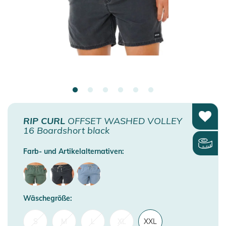
RIP CURL
OFFSET WASHED VOLLEY
16 Boardshort black
Farb- und Artikelalternativen:
Wäschegröße:
S
M
L
XL
XXL