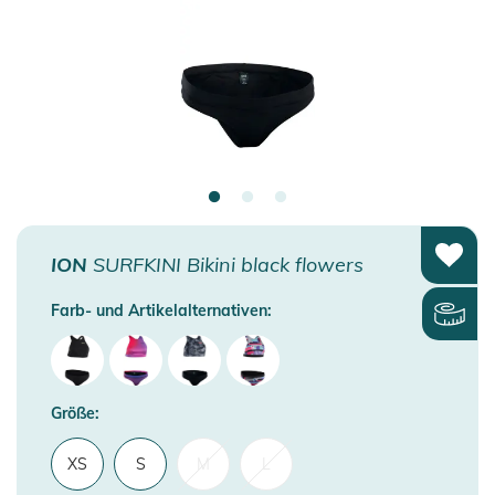
ION
SURFKINI Bikini black flowers
Farb- und Artikelalternativen:
Größe:
XS
S
M
L