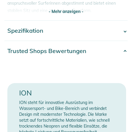
anspruchsvoller Surferinnen abgestimmt und bietet einen
stabilen Sitz und eine angenehme Passform.
- Mehr anzeigen -
Hergestellt aus recycelten PET-Abfällen von unserem Partner
Waste2Wear.
Spezifikation
- Mehr anzeigen -
Produktinformationen und
Sicherheitshinweise
Artikelnummer
2332023008900
Trusted Shops Bewertungen
Gebrauchsanweisungen, Sicherheitshinweise und Warnungen
79% Polyester, 21%
finden Sie direkt am Produkt.
Material
Elastan
Erscheinungsjahr
2023
ION
Gender
Women
ION steht für innovative Ausrüstung im
Farbe
black
Wassersport- und Bike-Bereich und verbindet
Design mit modernster Technologie. Die Marke
setzt auf fortschrittliche Materialien, wie schnell
Manufacturer
Herstellerangaben
trocknendes Neopren und flexible Einsätze, die
Information
anzeigen
höchste Leistung und Bewegungsfreiheit