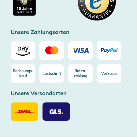
Kostenlose Rücksendung (aus DE/AT)
Zertifizierter Trusted Shop
Unsere Zahlungsarten
Rechnungs-
Raten-
Lastschrift
Vorkasse
kauf
zahlung
Unsere Versandarten
Unsere
Unsere
Versandarten
Versandarten
DHL
GLS