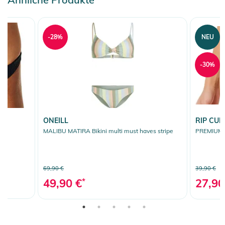
-28%
NEU
-30%
ONEILL
RIP CUR
ack
MALIBU MATIRA Bikini multi must haves stripe
PREMIUM S
69,90 €
39,90 €
49,90 €
*
27,90