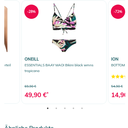
-28%
-72%
ONEILL
ION
berteil
ESSENTIALS BAAY MAOI Bikini black wmns
BOTTOMS S
tropicana
69,90 €
54,90 €
49,90 €
*
14,90
Ähnliche Produkte