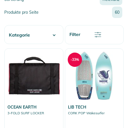
Relevanz
Produkte pro Seite
60
Neueste
Preis
Preis
Rabatt
Filter
Kategorie
Name
Name
Water
Wake
-33%
Surf
OCEAN EARTH
LIB TECH
3-FOLD SURF LOCKER
CORK POP Wakesurfer