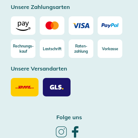
Unsere Zahlungsarten
Rechnungs-
Raten-
Lastschrift
Vorkasse
kauf
zahlung
Unsere Versandarten
Unsere
Unsere
Versandarten
Versandarten
DHL
GLS
Folge uns
Follow
Follow
us
us