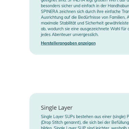
Ihr Zubehör sicher verstauen - perfekt für längere 
besonders sicher und einfach in der Handhabu
SPINERA zeichnen sich durch ihre einfache Tra
SUP Volumen
3
Ausrichtung auf die Bedürfnisse von Familien,
Egal, ob Sie bereits Erfahrung haben oder Ihre Tour
maximale Stabilität und Sicherheit gewährleis
Fahrergewicht
b
Spinera Suptour 12 bietet Ihnen ein außergewöhnliche
ab, wodurch sie eine ausgezeichnete Wahl für a
Performance.
jedes Abenteuer unvergesslich.
SUP Länge (Fuß)
1
Herstellerangaben anzeigen
Holen Sie sich das Spinera Suptour 12 - das Touring 
Board-Typ
T
wollen!
Manufacturer Information
H
Eigenschaften:
- Sportliches Advanced / Touring
- Größe: 366cm x 76cm x 15cm
- Fahrergewicht: bis zu 110 kg
- Maximale Zuladung: 155 kg
- Volumen: 335 l
Single Layer
- Nettogewicht: 7,8kg
Single Layer SUPs bestehen aus einer (single)
- Bruttogewicht: xx
(Drop Stitch genannt), die sich bei der Befül
bilden. Single Layer SUP sind leichter, weshalb 