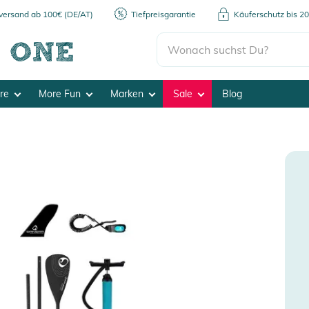
kversand ab 100€ (DE/AT)
Tiefpreisgarantie
Käuferschutz bis 2
ore
More Fun
Marken
Sale
Blog