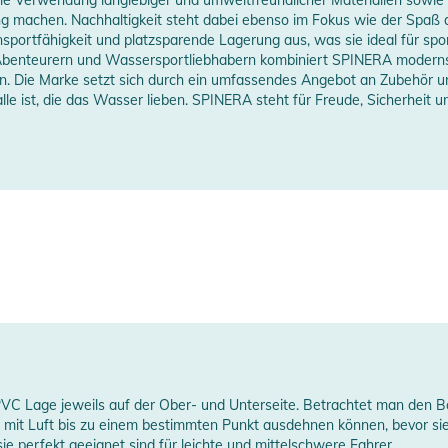
Ausflüge oder Abenteuer auf dem Wasser.
ng machen. Nachhaltigkeit steht dabei ebenso im Fokus wie der Spaß
nsportfähigkeit und platzsparende Lagerung aus, was sie ideal für sp
35
 Abenteurern und Wassersportliebhabern kombiniert SPINERA moderns
ing-Ambitionen gerade entdecken - das neue
ten. Die Marke setzt sich durch ein umfassendes Angebot an Zubehör u
is 110kg
s Paddelerlebnis mit höchster Qualität und
lle ist, die das Wasser lieben. SPINERA steht für Freude, Sicherheit
2,0
Board für alle, die auf dem Wasser mehr erreichen
ouring
erstellerangaben anzeigen
 PVC Lage jeweils auf der Ober- und Unterseite. Betrachtet man den 
lung mit Luft bis zu einem bestimmten Punkt ausdehnen können, bevor
sie perfekt geeignet sind für leichte und mittelschwere Fahrer.