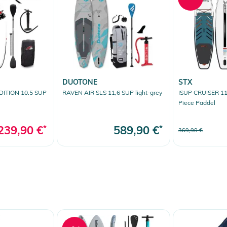
DUOTONE
STX
DITION 10.5 SUP
RAVEN AIR SLS 11,6 SUP light-grey
ISUP CRUISER 11,
Piece Paddel
239,90 €
*
589,90 €
*
369,90 €