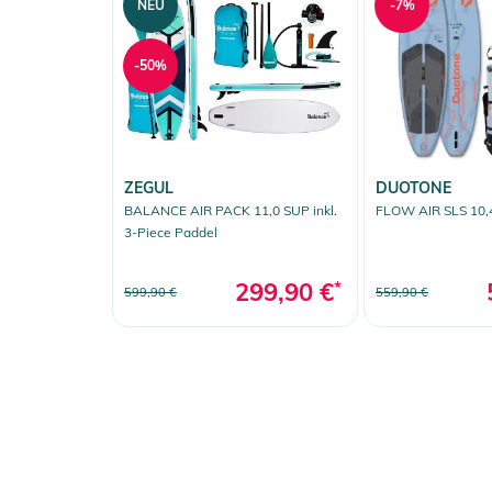
NEU
-7%
-50%
ZEGUL
DUOTONE
BALANCE AIR PACK 11,0 SUP inkl.
FLOW AIR SLS 10,
3-Piece Paddel
299,90 €
*
599,90 €
559,90 €