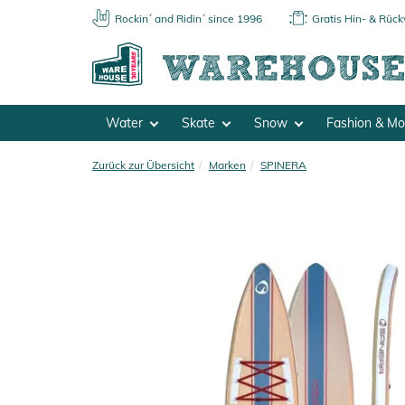
Rockin´ and Ridin´ since 1996
Gratis Hin- & Rüc
Water
Skate
Snow
Fashion & M
Zurück zur Übersicht
Marken
SPINERA