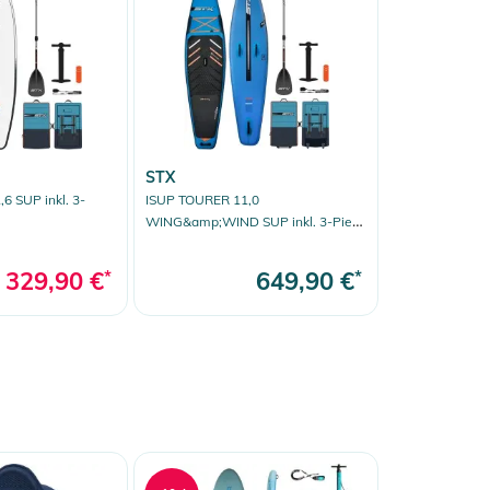
STX
6 SUP inkl. 3-
ISUP TOURER 11,0
WING&amp;WIND SUP inkl. 3-Piece
Paddel
329,90 €
*
649,90 €
*