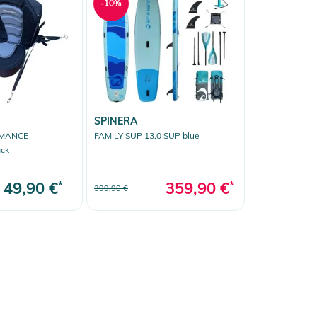
-10%
SPINERA
RMANCE
FAMILY SUP 13,0 SUP blue
ack
49,90 €
*
359,90 €
*
399,90 €