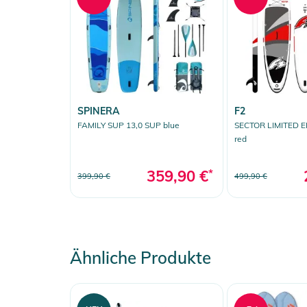
SPINERA
F2
FAMILY SUP 13,0 SUP blue
SECTOR LIMITED E
red
359,90 €
*
399,90 €
499,90 €
Ähnliche Produkte