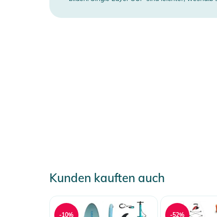
Produktion:
- 15 cm HDDS - High Density Dropstitch
- Gepresste EVA Schaumstoffoberfläche mit Diamants
- 6-Punkt Bungee Leine vorne - 4-Punkt Bungee Lein
- Powerstripe
Lieferumfang:
- SUP Board
- Rucksack / 600D Polyester
- Premium Doppelhubpumpe
- 3-fach verstellbares Performance Fiberglaspaddel
- Einschub- Touring Finne
- Leash
- Reparaturset ohne Kleber
Kunden kauften auch
Produktinformationen und Sich
Gebrauchsanweisungen, Sicherheitshinweise und Warn
-10%
-52%