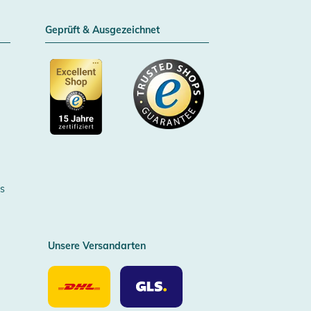
Geprüft & Ausgezeichnet
Zertifizierter Trusted Shop
s
Unsere Versandarten
Unsere
Unsere
Versandarten
Versandarten
DHL
GLS