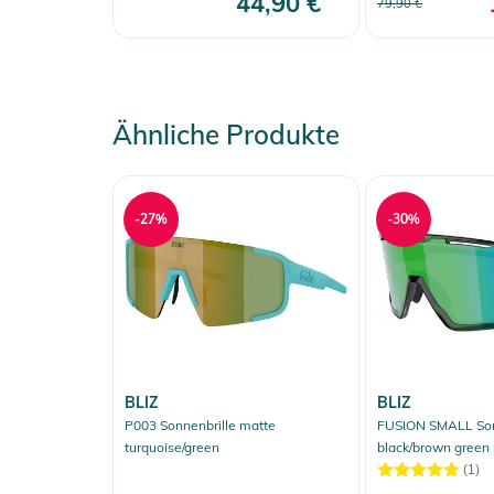
44,90 €
79,90 €
Ähnliche Produkte
-27%
-30%
BLIZ
BLIZ
P003 Sonnenbrille matte
FUSION SMALL Sonn
turquoise/green
black/brown green 
(1)