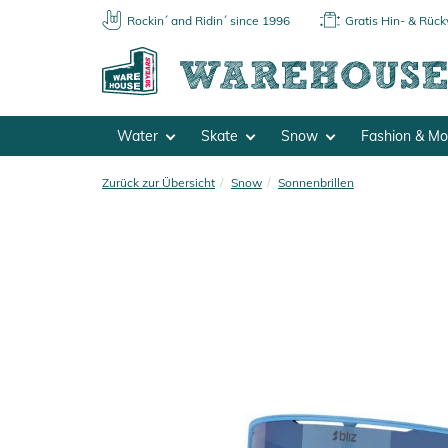
Rockin´ and Ridin´ since 1996
Gratis Hin- & Rüc
Water
Skate
Snow
Fashion & M
Zurück zur Übersicht
Snow
Sonnenbrillen