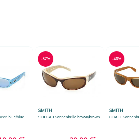
-57%
-46%
SMITH
SMITH
earl blue/blue
SIDECAR Sonnenbrille brown/brown
8 BALL Sonnenbr
*
*