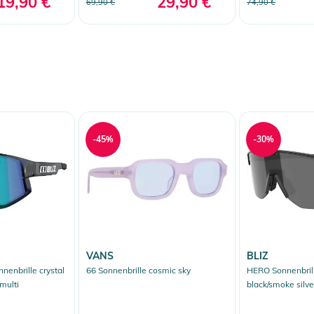
19,90 €
29,90 €
69,90 €
74,90 €
-45%
-30%
VANS
BLIZ
enbrille crystal
66 Sonnenbrille cosmic sky
HERO Sonnenbril
multi
black/smoke silve