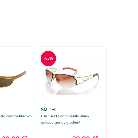
-63%
SMITH
ille caramel/brown
CAPTAIN Sonnenbrille shiny
gold/burgundy gradient
*
*