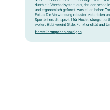
- Bliz Fusion Lens Tech: Die Bliz Fusion Lens Tech is
durch ein Wechselsystem aus, das den schnellen
und ergonomisch geformt, was einen hohen Trage
KURVE, UV-SCHUTZ, X.PC BRUCHSICHER, und bei Bedar
Fokus: Die Verwendung robuster Materialien und
großartigen Linse.
Sportbrillen, die speziell für Hochleistungsspor
wollen. BLIZ vereint Style, Funktionalität und U
Produktinformationen und Sich
Herstellerangaben anzeigen
Gebrauchsanweisungen, Sicherheitshinweise und Warn