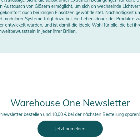
t unsere Standardlinse. Sie bietet PERFEKTE
 Austausch von Gläsern ermöglicht, um sich an wechselnde Lichtverhä
komfort auch bei langen Einsätzen gewährleistet. Nachhaltigkeit und
f Multicoating oder Polarisiert in einer
 modularer Systeme trägt dazu bei, die Lebensdauer der Produkte zu 
tler entwickelt wurden, und ist damit die ideale Wahl für alle, die be
mweltbewusstsein in jeder ihrer Brillen.
erheitshinweise
ungen finden Sie direkt am Produkt.
Warehouse One Newsletter
Newsletter bestellen und 10,00 € bei der nächsten Bestellung sparen!
Jetzt anmelden