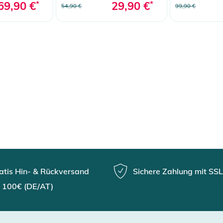
69,90 €
*
29,90 €
*
54,90 €
99,90 €
atis Hin- & Rückversand
Sichere Zahlung mit SSL
 100€ (DE/AT)