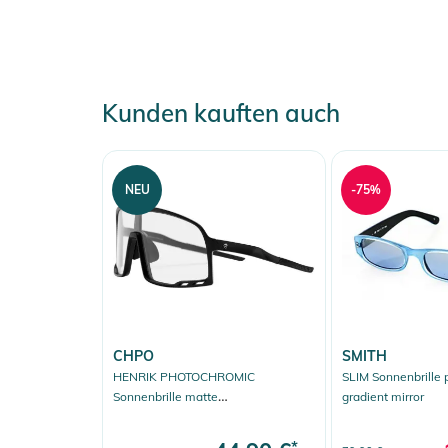
Kunden kauften auch
NEU
-75%
CHPO
SMITH
HENRIK PHOTOCHROMIC
SLIM Sonnenbrille p
Sonnenbrille matte
gradient mirror
black/transparent
*