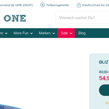
kversand ab 100€ (DE/AT)
Tiefpreisgarantie
Käuferschutz bis 2
ore
More Fun
Marken
Sale
Blog
BLIZ
89,90 
54,
We