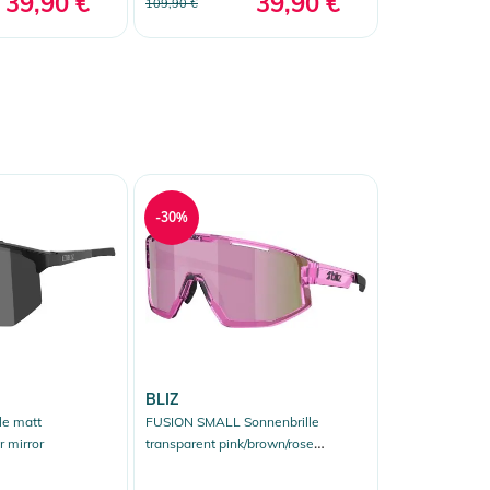
39,90 €
39,90 €
109,90 €
-30%
BLIZ
le matt
FUSION SMALL Sonnenbrille
r mirror
transparent pink/brown/rose
multicolor