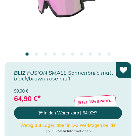
BLIZ
FUSION SMALL Sonnenbrille matt
black/brown rose multi
99,90 €
*
64,90
€
JETZT 35% SPAREN!
In den Warenkorb
|
64,90
€
*
Wenig auf Lager, aber in 1-3 Werktagen bei dir
(in DE)
Mehr Informationen