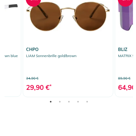
CHPO
BLIZ
brown blue
LIAM Sonnenbrille gold/brown
MATRIX SM
34,90 €
89,90 €
29,90 €
*
64,90