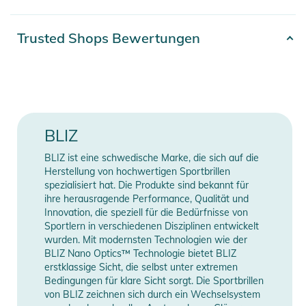
Das große zylindrische Glas ist belüftet und maximiert dein
Sichtfeld. Fusion ist mit Hydro Lens Tech ausgestattet. Ein
Artikelnummer
7318480129979
Trusted Shops Bewertungen
Glas mit hoher optischer Qualität für klare Sicht bei
Farbe
black
unterschiedlichen Wetterbedingungen. Dies ist die perfekte
Wahl für Radfahren, Skifahren und andere anspruchsvolle
Gender
Unisex
Multisportarten. Die Fusion ist die richtige Wahl, wenn du
hohe Ansprüche und Ambitionen hast.
Erscheinungsjahr
2026
BLIZ
Eigenschaften:
BLIZ ist eine schwedische Marke, die sich auf die
Manufacturer
Herstellerangaben
- Allgemeine Eigenschaften: Die Fusion ist ein Unisex-Modell,
Herstellung von hochwertigen Sportbrillen
Information
anzeigen
das am besten für mittelgroße Gesichter geeignet ist. Die
spezialisiert hat. Die Produkte sind bekannt für
ihre herausragende Performance, Qualität und
Möglichkeiten, die Brille anzupassen, sind nahezu endlos. Mit
Innovation, die speziell für die Bedürfnisse von
der Jawbone-Technologie kannst du sowohl die Sicht als auch
Sportlern in verschiedenen Disziplinen entwickelt
das Aussehen anpassen. Funktion und Komfort sind absolut
wurden. Mit modernsten Technologien wie der
erstklassig. Fusion wurde für die anspruchsvollsten
BLIZ Nano Optics™ Technologie bietet BLIZ
erstklassige Sicht, die selbst unter extremen
Sportarten wie Radfahren, Skifahren und Multisportarten
Bedingungen für klare Sicht sorgt. Die Sportbrillen
entwickelt, bei denen sowohl Amateur- als auch
von BLIZ zeichnen sich durch ein Wechselsystem
Spitzensportler höchste Ansprüche an ihre Ausrüstung