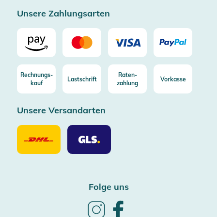
Unsere Zahlungsarten
Rechnungs-
Raten-
Lastschrift
Vorkasse
kauf
zahlung
Unsere Versandarten
Unsere
Unsere
Versandarten
Versandarten
DHL
GLS
Folge uns
Follow
Follow
us
us