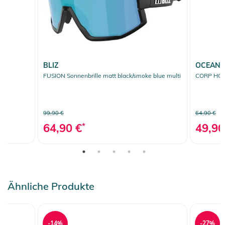
Produktinformationen und
Sicherheitshinweise
Gebrauchsanweisungen, Sicherheitshinweise und Warnungen
BLIZ
OCEAN 
finden Sie direkt am Produkt.
FUSION Sonnenbrille matt black/smoke blue multi
CORP HOO
99,90 €
64,90 €
64,90 €
*
49,90
Ähnliche Produkte
-14%
-27%