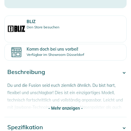
BLIZ
Den Store besuchen
Komm doch bei uns vorbei!
Verfügbar im Showroom Düsseldorf
Beschreibung
Du und die Fusion seid euch ziemlich ähnlich. Du bist hart,
flexibel und unschlagbar! Dies ist ein einzigartiges Modell,
technisch fortschrittlich und vollständig anpassbar. Leicht und
mit Jawbone-Technologie. Sowohl das Nasenpolster als auch
- Mehr anzeigen -
die Bügel sind verstellbar und bieten dir unschlagbaren
Komfort.
Spezifikation
- Mehr anzeigen -