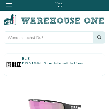
DE
BLIZ
FUSION SMALL Sonnenbrille matt black/brown rose multi