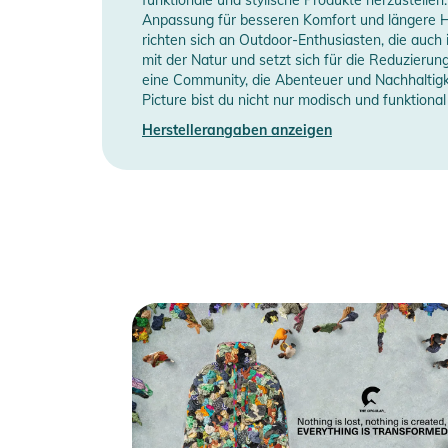
Manufacturer Information
H
Anpassung für besseren Komfort und längere Hal
Gebrauchsanweisungen, Sicherheitshinweise und Warn
richten sich an Outdoor-Enthusiasten, die auch
mit der Natur und setzt sich für die Reduzieru
eine Community, die Abenteuer und Nachhaltigk
Picture bist du nicht nur modisch und funktiona
Herstellerangaben anzeigen