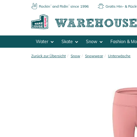
Rockin´ and Ridin´ since 1996
Gratis Hin- & Rüc
Water
Skate
Snow
Fashion & M
Zurück zur Übersicht
Snow
Snowwear
Unterwäsche