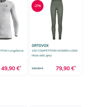
-27%
ORTOVOX
 POW Longsleeve
230 COMPETITION WOMEN LONG
Hose artic grey
49,90 €
*
79,90 €
*
109,90 €