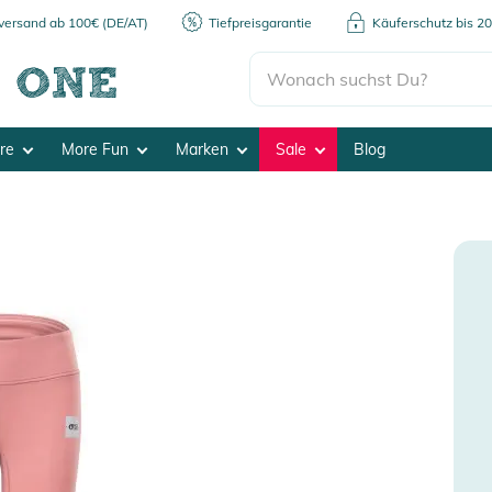
kversand ab 100€ (DE/AT)
Tiefpreisgarantie
Käuferschutz bis 2
ore
More Fun
Marken
Sale
Blog