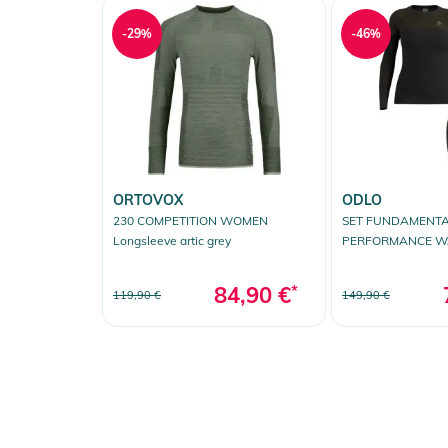
-29%
-46%
ORTOVOX
ODLO
230 COMPETITION WOMEN
SET FUNDAMENT
Longsleeve artic grey
PERFORMANCE 
Longsleeve &amp; 
84,90 €
*
119,90 €
149,90 €