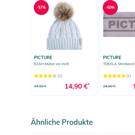
-57%
-60%
PICTURE
PICTURE
EZAH Mütze ice melt
TOKELA Stirnband 
(2)
(1)
14,90 €
*
34,90 €
24,90 €
Ähnliche Produkte