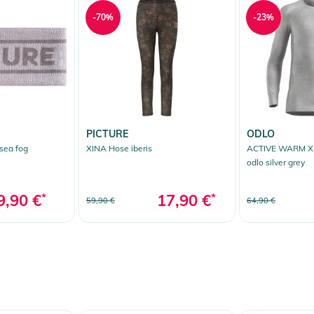
-70%
-23%
PICTURE
ODLO
sea fog
XINA Hose iberis
ACTIVE WARM X
odlo silver grey
9,90 €
*
17,90 €
*
59,90 €
64,90 €