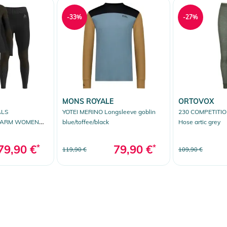
-33%
-27%
MONS ROYALE
ORTOVOX
ALS
YOTEI MERINO Longsleeve goblin
230 COMPETITI
WARM WOMEN
blue/toffee/black
Hose artic grey
Hose black
79,90 €
*
79,90 €
*
119,90 €
109,90 €