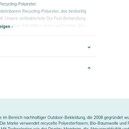
ecycling-Polyester.
 dehnbarem Recycling-Polyester, das beidseitig
lt. Unsere antibakterielle Dry Feel-Behandlung
e bei allen Aktivitäten warm und trocken. Der
eigen -
hte verleihen höchsten Tragekomfort und
eigen -
332223005471
Women
023
ink
3% Polyester, 7% Elasthan
ke im Bereich nachhaltiger Outdoor-Bekleidung, die 2008 gegründet wu
. Die Marke verwendet recycelte Polyesterfasern, Bio-Baumwolle und
erheitshinweise
. Mit Technologien wie der Dryplay-Membran, die Atmungsaktivität und