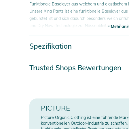
Funktionale Baselayer aus weichem und elastischem R
Unsere Xina Pants ist eine funktionelle Baselayer aus
gebürstet ist und sich dadurch besonders weich anfüh
und Dry Now-Technologie zur Nässeableitung halten Si
- Mehr anz
ergonomische, flache Bund und scheuerfreie Flachnä
uneingeschränkte Bewegungsfreiheit.
Spezifikation
- Mehr anz
Eigenschaften:
- Interlock-Gestrick
Artikelnummer
2
Trusted Shops Bewertungen
- Flachnähte, die nicht scheuern
- Antibakterielle Dry Feel Imprägnierung
Gender
- Dry Now Technologie zur Nässeableitung
Erscheinungsjahr
2
- Beidseitig gebürstet
- Mit Stretch für freie Beweglichkeit
Farbe
p
- Ergonomischer Flachbund
PICTURE
- Expedition Logo
Material
9
Picture Organic Clothing ist eine führende Mar
konventionellen Outdoor-Industrie zu schaffen
Produktinformationen und Sich
funktionale und stylische Produkte herzustellen