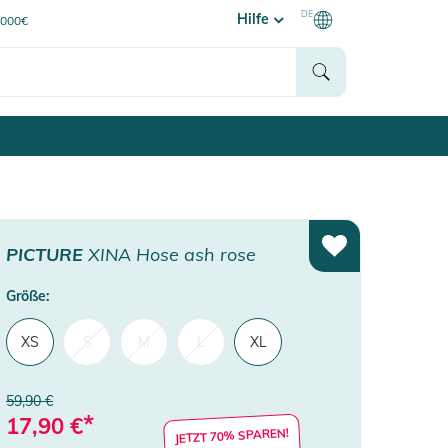
DE
Hilfe
0000€
PICTURE
XINA Hose ash rose
Größe:
XS
S
M
L
XL
59,90 €
*
17,90
€
JETZT 70% SPAREN!