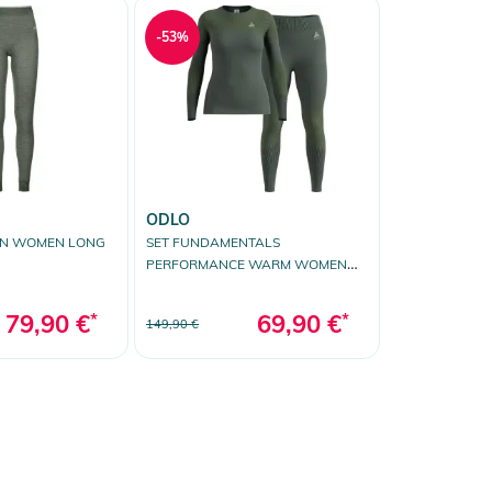
-53%
ODLO
ON WOMEN LONG
SET FUNDAMENTALS
PERFORMANCE WARM WOMEN
Longsleeve &amp; Hose urban chic
79,90 €
*
69,90 €
*
149,90 €