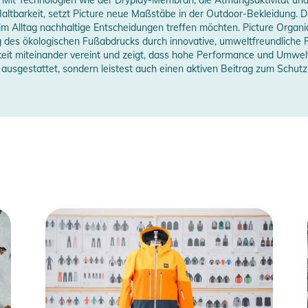
erstellerangaben anzeigen
tbarkeit, setzt Picture neue Maßstäbe in der Outdoor-Bekleidung. Die
ungen finden Sie direkt am Produkt.
 im Alltag nachhaltige Entscheidungen treffen möchten. Picture Organi
ng des ökologischen Fußabdrucks durch innovative, umweltfreundliche 
eit miteinander vereint und zeigt, dass hohe Performance und Umwe
l ausgestattet, sondern leistest auch einen aktiven Beitrag zum Schut