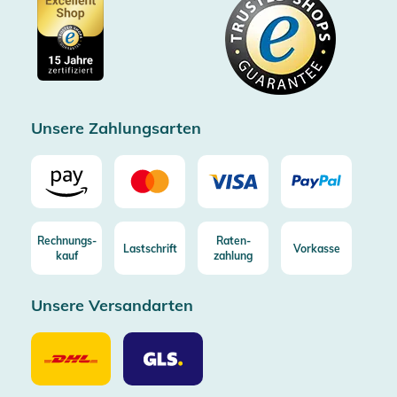
Showroom Düsseldorf
Käuferschutz bis 20000€
Cookie-Einstellungen
Impressum
Gratis Versand ab 100€ Bestellwert (in DE/AT)
Kostenlose Rücksendung (aus DE/AT)
Zertifizierter Trusted Shop
Unsere Zahlungsarten
Rechnungs-
Raten-
Lastschrift
Vorkasse
kauf
zahlung
Unsere Versandarten
Unsere
Unsere
Versandarten
Versandarten
DHL
GLS