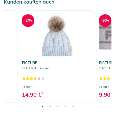
Kunden kauften auch
-57%
-60%
PICTURE
PICTUR
EZAH Mütze ice melt
TOKELA St
(2)
34,90 €
24,90 €
14,90 €
*
9,90 