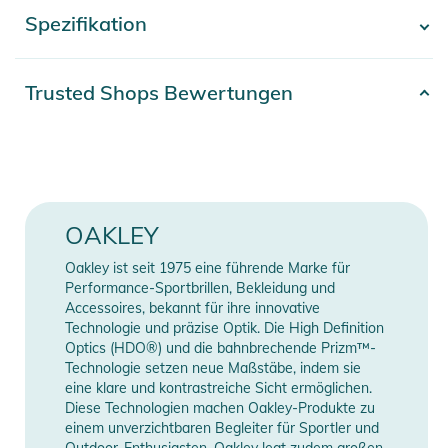
zu Ihrer bevorzugten Kopfbedeckung, und Unterarm-
Spezifikation
- Mehr anzeigen -
Reißverschlussöffnungen mit Mesh sorgen für
bedarfsgerechte Kühlung.
Artikelnummer
2332223004191
Trusted Shops Bewertungen
Eigenschaften:
Gender
Women
- FN Dry™ 10K mit O-Protect DWR
- 60 g Isolierung
Erscheinungsjahr
2023
- Kritisch getapte Nähte
- Verstellbarer Helm - kompatible Kapuze
Material
100% Polyester
OAKLEY
- Wasserdichter Hauptreißverschluss
- B1B-Logo auf der linken Brust und auf dem Rücken
Farbe
green
Oakley ist seit 1975 eine führende Marke für
- Belüftungsöffnungen mit Mesh
Performance-Sportbrillen, Bekleidung und
- Wasserdichte Tasche mit Reißverschluss
Accessoires, bekannt für ihre innovative
Manufacturer
Herstellerangaben
Technologie und präzise Optik. Die High Definition
- RFID-Passtasche
Information
anzeigen
Optics (HDO®) und die bahnbrechende Prizm™-
- Verstellbare Velcro®-Manschetten
Technologie setzen neue Maßstäbe, indem sie
- Jacke-Hose-Integration mit Schneefang
eine klare und kontrastreiche Sicht ermöglichen.
- 154 gr
Diese Technologien machen Oakley-Produkte zu
einem unverzichtbaren Begleiter für Sportler und
- Performance fit
Outdoor-Enthusiasten. Oakley legt zudem großen