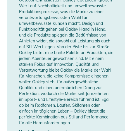
- 43 % POLYESTER, 57 % RECYCELTER POLYESTER
Wert auf Nachhaltigkeit und umweltbewusste
Produktionsprozesse, was die Marke zu einer
Produktinformationen und
verantwortungsbewussten Wahl für
Sicherheitshinweise
umweltbewusste Kunden macht. Design und
Funktionalität gehen bei Oakley Hand in Hand,
Gebrauchsanweisungen, Sicherheitshinweise und Warnungen
und die Produkte spiegeln die Bedürfnisse von
finden Sie direkt am Produkt.
Athleten wider, die sowohl auf Leistung als auch
auf Stil Wert legen. Von der Piste bis zur Straße,
Oakley bietet eine breite Palette an Produkten, die
jedem Abenteuer gewachsen sind. Mit einem
starken Fokus auf Innovation, Qualität und
Verantwortung bleibt Oakley die Marke der Wahl
für Menschen, die keine Kompromisse eingehen
wollen.Oakley steht für außergewöhnliche
Qualität und einen unermüdlichen Drang zur
Perfektion, wodurch die Marke seit Jahrzehnten
im Sport- und Lifestyle-Bereich führend ist. Egal
ob beim Radfahren, Laufen, Skifahren oder
einfach im täglichen Leben – Oakley bietet die
perfekte Kombination aus Stil und Performance
für alle Herausforderungen.