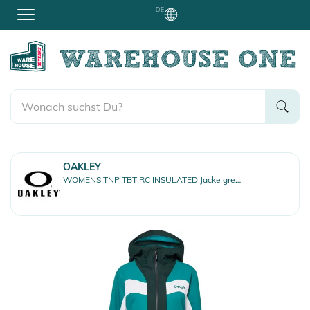
DE
OAKLEY
WOMENS TNP TBT RC INSULATED Jacke green lk/white/hunter gr