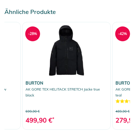
Ähnliche Produkte
-28%
-42%
BURTON
BURTO
llow
AK GORE TEX HELITACK STRETCH Jacke true
AK GORE T
black
teal
699,90 €
489,90 €
499,90 €
*
279,9