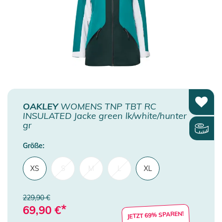
OAKLEY
WOMENS TNP TBT RC
INSULATED Jacke green lk/white/hunter
gr
Größe:
XS
S
M
L
XL
229,90 €
*
69,90
€
JETZT 69% SPAREN!