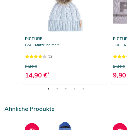
PICTURE
PICTUR
EZAH Mütze ice melt
TOKELA St
(2)
34,90 €
24,90 €
14,90 €
*
9,90 
Ähnliche Produkte