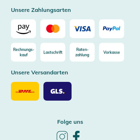
Zertifizierter Trusted Shop
Unsere Zahlungsarten
Rechnungs-
Raten-
Lastschrift
Vorkasse
kauf
zahlung
Unsere Versandarten
Unsere
Unsere
Versandarten
Versandarten
DHL
GLS
Folge uns
Follow
Follow
us
us