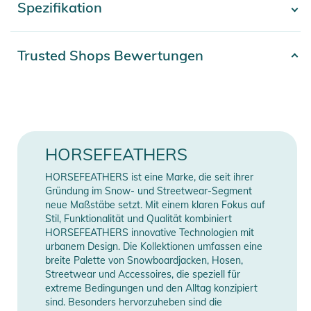
Spezifikation
- Mehr anzeigen -
- UltraTech 10/10
- 100% Polyester
- Wasserabweisende laminierte Membrane
Artikelnummer
2392425003354
Trusted Shops Bewertungen
- Äußere C6 DWR-Behandlung
Gender
Women
ISOLIERUNG: 80 g Körper, 60 g Ärmel
Material
100% Polyester
FUTTER: 100% Nylon-Taft
Farbe
purple
HORSEFEATHERS
TECH-FUNKTIONEN:
Erscheinungsjahr
2025
HORSEFEATHERS ist eine Marke, die seit ihrer
- Skipass-Ärmeltasche
Gründung im Snow- und Streetwear-Segment
- Verstellbarer Saum
neue Maßstäbe setzt. Mit einem klaren Fokus auf
Manufacturer
Herstellerangaben
Stil, Funktionalität und Qualität kombiniert
- Brust-Aufnäher
Information
anzeigen
HORSEFEATHERS innovative Technologien mit
- Fleece-Taschenfutter
urbanem Design. Die Kollektionen umfassen eine
- Verbindung Jacke/Hose
breite Palette von Snowboardjacken, Hosen,
- Innermedia-Tasche
Streetwear und Accessoires, die speziell für
extreme Bedingungen und den Alltag konzipiert
- Schneefang mit Anti-Rutsch-Band
sind. Besonders hervorzuheben sind die
- Elastische innere Ärmelbündchen