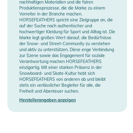
nachhaltigen Materialien und die fairen
- Verstellbare Ärmelbündchen mit Klettverschluss
Produktionsprozesse, die die Marke zu einem
- Fleece-Chin Guard
Vorreiter in der Branche machen.
HORSEFEATHERS spricht eine Zielgruppe an, die
- Ergonomisch geformte Ärmel
auf der Suche nach authentischer und
- Verstellbare Kapuze vorne
hochwertiger Kleidung für Sport und Alltag ist. Die
- Extrem haltbare Coats-Fäden
Marke legt großen Wert darauf, die Bedürfnisse
- YKK Reißverschlüsse
der Snow- und Street-Community zu verstehen
und aktiv zu unterstützen. Diese enge Verbindung
- Kritisch getapte Nähte
zur Szene sowie das Engagement für soziale
- Schlüssel-Clip in der Tasche
Verantwortung machen HORSEFEATHERS
einzigartig. Mit einer starken Präsenz in der
SCHNITT: Tailored Regular
Snowboard- und Skate-Kultur hebt sich
HORSEFEATHERS von anderen ab und bleibt
Produktinformationen und
stets ein verlässlicher Begleiter für alle, die
Freiheit und Abenteuer suchen.
Sicherheitshinweise
Herstellerangaben anzeigen
Gebrauchsanweisungen, Sicherheitshinweise und Warnungen
finden Sie direkt am Produkt.