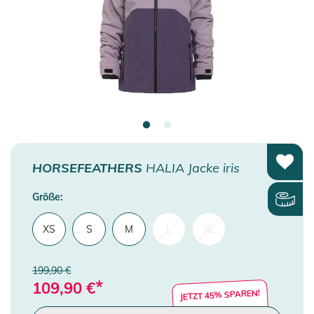
HORSEFEATHERS
HALIA Jacke iris
Größe:
XS
S
M
L
XL
199,90 €
*
109,90
€
JETZT 45% SPAREN!