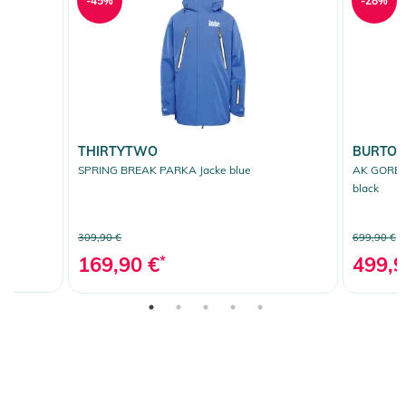
-45%
-28%
THIRTYTWO
BURTO
SPRING BREAK PARKA Jacke blue
AK GORE T
black
309,90 €
699,90 €
169,90 €
*
499,9