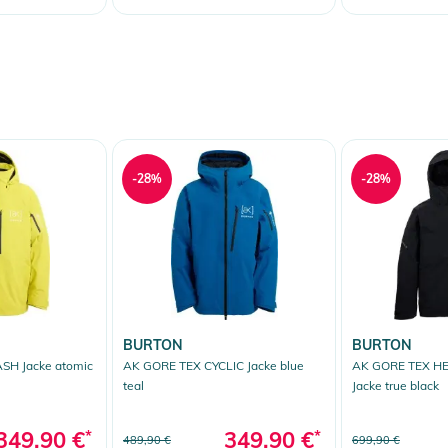
-28%
-28%
BURTON
BURTON
SH Jacke atomic
AK GORE TEX CYCLIC Jacke blue
AK GORE TEX H
teal
Jacke true black
349,90 €
*
349,90 €
*
489,90 €
699,90 €