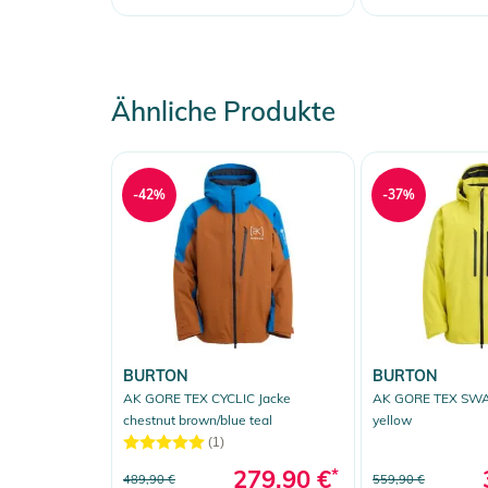
Ähnliche Produkte
-42%
-37%
BURTON
BURTON
AK GORE TEX CYCLIC Jacke
AK GORE TEX SWA
chestnut brown/blue teal
yellow
(1)
279,90 €
*
489,90 €
559,90 €