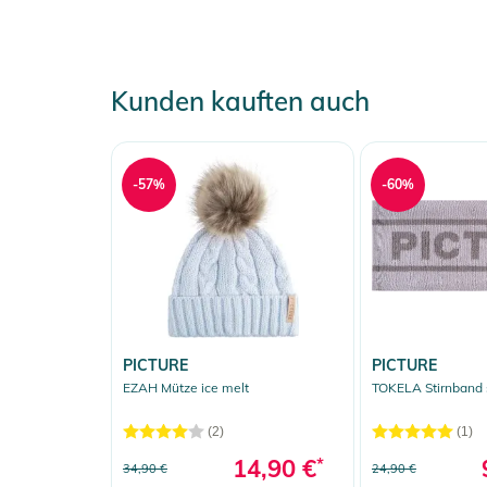
Kunden kauften auch
-57%
-60%
PICTURE
PICTURE
EZAH Mütze ice melt
TOKELA Stirnband 
(2)
(1)
14,90 €
*
34,90 €
24,90 €