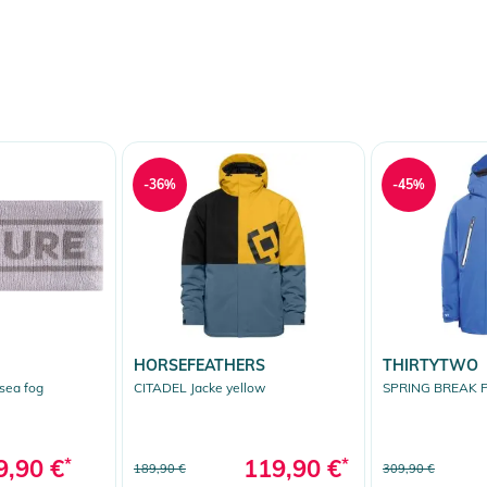
-36%
-45%
HORSEFEATHERS
THIRTYTWO
sea fog
CITADEL Jacke yellow
SPRING BREAK P
9,90 €
*
119,90 €
*
189,90 €
309,90 €