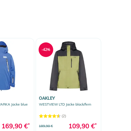
-42%
OAKLEY
ARKA Jacke blue
WESTVIEW LTD Jacke black/fern
(2)
169,90 €
*
109,90 €
*
189,90 €