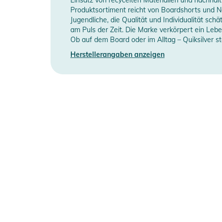
Manufacturer Information
H
- Taschen: Skikartentasche
Produktsortiment reicht von Boardshorts und N
Jugendliche, die Qualität und Individualität sc
- Brusttasche
am Puls der Zeit. Die Marke verkörpert ein Leb
- 2 Handwärmetaschen
Ob auf dem Board oder im Alltag – Quiksilver s
- Medientasche innen
Herstellerangaben anzeigen
- Innentaschen
- Nähte: Nahtverklebung an kritischen Stellen
- Futter: Leichtes Taft mit gebürstetem Trikot-Stoff 
- Kapuze: Helmkompatible, feste Kapuze mit Verstel
- Powder-Schneefang
- Made Better
Produktinformationen und Sich
Gebrauchsanweisungen, Sicherheitshinweise und Warn