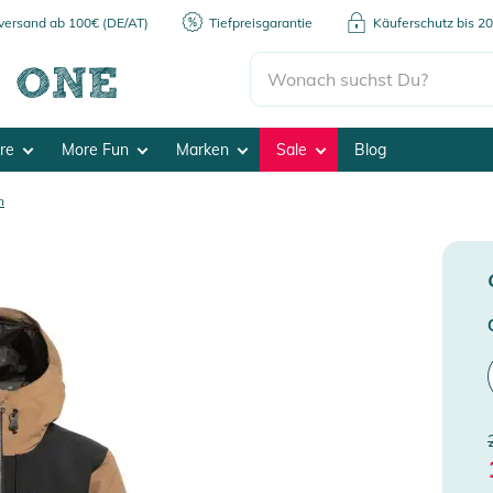
kversand ab 100€ (DE/AT)
Tiefpreisgarantie
Käuferschutz bis 2
ore
More Fun
Marken
Sale
Blog
n