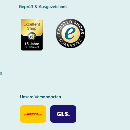
Geprüft & Ausgezeichnet
Zertifizierter Trusted Shop
s
Unsere Versandarten
Unsere
Unsere
Versandarten
Versandarten
DHL
GLS