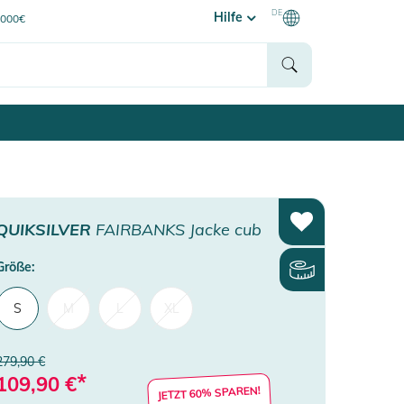
DE
Hilfe
0000€
QUIKSILVER
FAIRBANKS Jacke cub
Größe:
S
M
L
XL
279,90 €
*
109,90
€
JETZT 60% SPAREN!