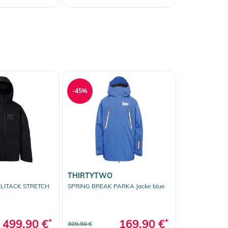
-45%
THIRTYTWO
ELITACK STRETCH
SPRING BREAK PARKA Jacke blue
499,90 €
*
169,90 €
*
309,90 €