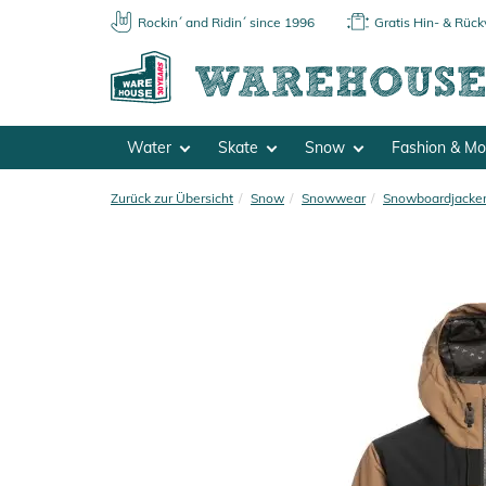
Rockin´ and Ridin´ since 1996
Gratis Hin- & Rüc
Water
Skate
Snow
Fashion & M
Zurück zur Übersicht
Snow
Snowwear
Snowboardjacke