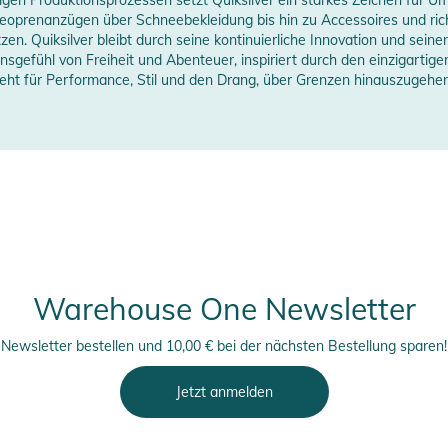
erstellerangaben anzeigen
eoprenanzügen über Schneebekleidung bis hin zu Accessoires und ric
hätzen. Quiksilver bleibt durch seine kontinuierliche Innovation und s
ensgefühl von Freiheit und Abenteuer, inspiriert durch den einzigarti
teht für Performance, Stil und den Drang, über Grenzen hinauszugehen
für Wärme und Atmungsaktivität
lmechanismus mit Kordelstoppern
erheitshinweise
Warehouse One Newsletter
ungen finden Sie direkt am Produkt.
Newsletter bestellen und 10,00 € bei der nächsten Bestellung sparen!
Jetzt anmelden