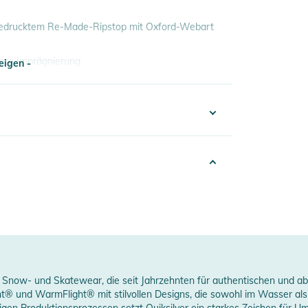
, bedrucktem Re-Made-Ripstop mit Oxford-Webart
sere Imprägnierung
eigen -
 um trocken zu halten und vor den Elementen zu
eigen -
 und hohe Wärmeisolierung, hergestellt aus
332324022735
cherabfällen Isolierung und Taft-Futter
Men
braucherabfällen
rown
 aus recycelten Plastikflaschen aus
00% Nylon
ook mit der Bewegungsfreiheit eines Regular Fit
024
, Snow- und Skatewear, die seit Jahrzehnten für authentischen und ab
ht® und WarmFlight® mit stilvollen Designs, die sowohl im Wasser al
tigen Produktionsprozessen setzt Quiksilver ein starkes Zeichen für