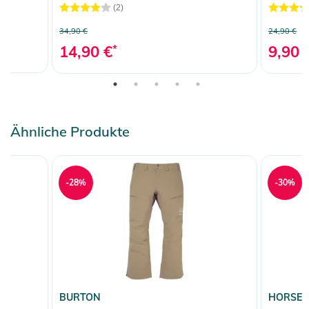
(2)
34,90 €
24,90 €
14,90 €
*
9,90 
Ähnliche Produkte
-28%
-30%
BURTON
HORSEF