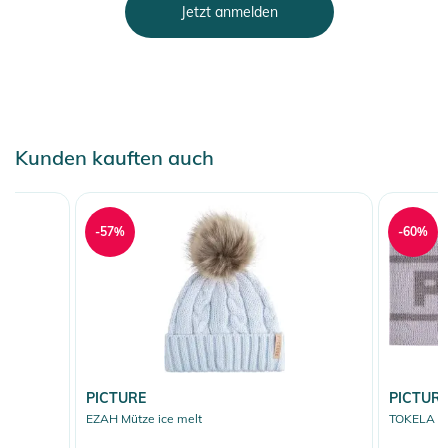
Jetzt anmelden
Kunden kauften auch
-57%
-60%
PICTURE
PICTUR
EZAH Mütze ice melt
TOKELA St