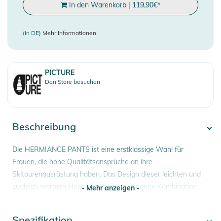
In den Warenkorb
|
119,90
€
*
(in DE)
Mehr Informationen
PICTURE
Den Store besuchen
Beschreibung
Die HERMIANCE PANTS ist eine erstklassige Wahl für
Frauen, die hohe Qualitätsansprüche an ihre
Skitourenausrüstung haben. Das Design dieser leichten und
zugleich warmen Hose bietet eine gelungene Kombination
- Mehr anzeigen -
von atmungsaktiven Features, die für optimalen Komfort auf
der Piste sorgt.
Spezifikation