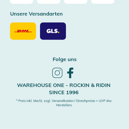
Unsere Versandarten
Unsere
Unsere
Versandarten
Versandarten
DHL
GLS
Folge uns
Follow
Follow
us
us
on
on
WAREHOUSE ONE - ROCKIN & RIDIN
Instagram
Facebook
SINCE 1996
* Preis inkl. MwSt. zzgl. Versandkosten / Streichpreise = UVP des
Herstellers