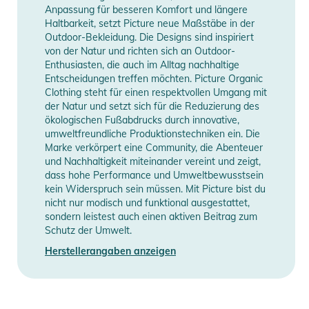
Praktische Schneegamaschen halten den Schnee effektiv ab
Anpassung für besseren Komfort und längere
und schützen die Beine vor Schnee und Nässe.
Haltbarkeit, setzt Picture neue Maßstäbe in der
Outdoor-Bekleidung. Die Designs sind inspiriert
von der Natur und richten sich an Outdoor-
Eingrifftaschen mit unter Klappen verborgenen
Enthusiasten, die auch im Alltag nachhaltige
Reißverschlüssen und Oberschenkeltaschen mit
Entscheidungen treffen möchten. Picture Organic
wasserdichten Reißverschlüssen bieten Platz für die
Clothing steht für einen respektvollen Umgang mit
der Natur und setzt sich für die Reduzierung des
Aufbewahrung wichtiger Gegenstände. Seitliche
ökologischen Fußabdrucks durch innovative,
Belüftungszipper bieten effiziente Belüftung und ermöglichen
umweltfreundliche Produktionstechniken ein. Die
eine schnelle Temperaturregulierung. Gürtelschlaufen und ein
Marke verkörpert eine Community, die Abenteuer
verstellbarer Taillengurt sorgen für einen guten Sitz.
und Nachhaltigkeit miteinander vereint und zeigt,
dass hohe Performance und Umweltbewusstsein
Druckknöpfe am unteren Saum und eine Saumverstärkung
kein Widerspruch sein müssen. Mit Picture bist du
ergänzen die praktischen Details dieser vielseitigen Hose.
nicht nur modisch und funktional ausgestattet,
sondern leistest auch einen aktiven Beitrag zum
Die HERMIANCE PANTS ist ein Musterbeispiel für gelungenes
Schutz der Umwelt.
Skitouren-Outerwear, das Nachhaltigkeit, Tragekomfort und
Herstellerangaben anzeigen
zahlreiche zweckmäßige Features vereint und ideal für
unvergessliche Pistenabenteuer geeignet ist.