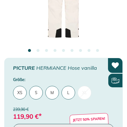
PICTURE
HERMIANCE Hose vanilla
Größe:
XS
S
M
L
XL
239,90 €
*
119,90
€
JETZT 50% SPAREN!