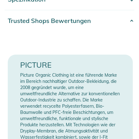
- Mehr anzeigen -
Diese Hose ist aus 2-lagigem Stretch Plain Fabric aus 100%
Circular Polyester gefertigt und vereint robuste Haltbarkeit
Artikelnummer
2332425005972
Trusted Shops Bewertungen
und Tragekomfort.
Material
100% Polyester
Die Dryplay 20K-Technologie und die Teflon Ecoelite PFC-freie
Erscheinungsjahr
2025
dauerhaft wasserabweisende Imprägnierung verleihen der
HERMIANCE PANTS ausgezeichnete Wetterbeständigkeit.
Gender
Women
PICTURE
Diese beiden Technologien bieten zusammen mit den
vollständig versiegelten Nähten einen robusten Schutz gegen
Farbe
white
Picture Organic Clothing ist eine führende Marke
Nässe und Schnee. Die Recycled Thermal STD 40 gr/m2
im Bereich nachhaltiger Outdoor-Bekleidung, die
Isolierung garantiert auch unter extremen Bedingungen eine
2008 gegründet wurde, um eine
Manufacturer
Herstellerangaben
umweltfreundliche Alternative zur konventionellen
gute Wärmeleistung.
Information
anzeigen
Outdoor-Industrie zu schaffen. Die Marke
verwendet recycelte Polyesterfasern, Bio-
Die Hose verfügt über eine normale Passform und bietet
Baumwolle und PFC-freie Beschichtungen, um
komfortable Bewegungsfreiheit. Das ergonomische Design an
umweltfreundliche, funktionale und stylische
Produkte herzustellen. Mit Technologien wie der
Taille und Knien verbessert den Tragekomfort und ermöglicht
Dryplay-Membran, die Atmungsaktivität und
ungehinderte Bewegungsabläufe beim Skitourengehen.
Wasserfestigkeit kombiniert, sowie der I-Fit