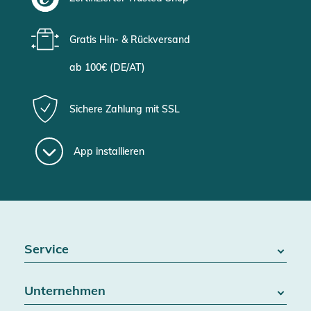
Gratis Hin- & Rückversand
ab 100€ (DE/AT)
Sichere Zahlung mit SSL
App installieren
Service
FAQ / Hilfe
Unternehmen
Batteriegesetz