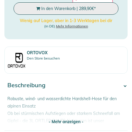
In den Warenkorb
|
289,90
€
*
Wenig auf Lager, aber in 1-3 Werktagen bei dir
(in DE)
Mehr Informationen
ORTOVOX
Den Store besuchen
Beschreibung
Robuste, wind- und wasserdichte Hardshell-Hose für den
alpinen Einsatz
Ob bei stürmischen Aufstiegen oder starkem Schneefall am
Gipfel - die 3L ORTLER PANTS für Herren ist unser
- Mehr anzeigen -
Leichtgewicht für echte Alpinisten! Bei der MERINO NAKED