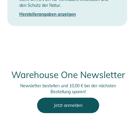
Produktinformationen und
den Schutz der Natur.
Sicherheitshinweise
Herstellerangaben anzeigen
Gebrauchsanweisungen, Sicherheitshinweise und Warnungen
finden Sie direkt am Produkt.
Warehouse One Newsletter
Newsletter bestellen und 10,00 € bei der nächsten
Bestellung sparen!
Jetzt anmelden