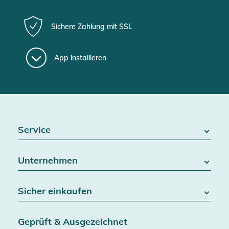
Sichere Zahlung mit SSL
App installieren
Service
FAQ / Hilfe
Unternehmen
Batteriegesetz
Kontakt
Über uns
Widerrufsrecht
Sicher einkaufen
Blog
Vertrag widerrufen
Team
Datenschutz
Versand & Lieferung
Jobs
Geprüft & Ausgezeichnet
AGB & Kundeninformationen
SSL-Verschlüsselung