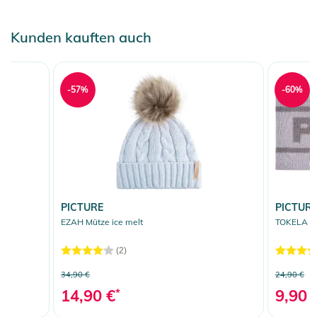
Kunden kauften auch
-57%
-60%
PICTURE
PICTUR
EZAH Mütze ice melt
TOKELA St
(2)
34,90 €
24,90 €
14,90 €
*
9,90 