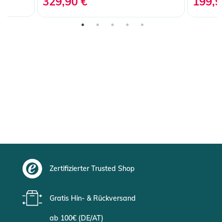
329,90 €
199,9
Zertifizierter Trusted Shop
Gratis Hin- & Rückversand
ab 100€ (DE/AT)