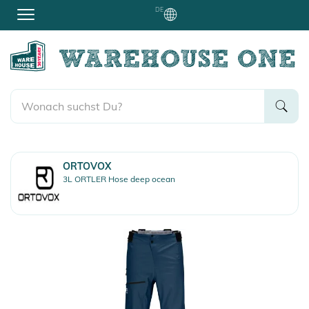
DE
ORTOVOX
3L ORTLER Hose deep ocean