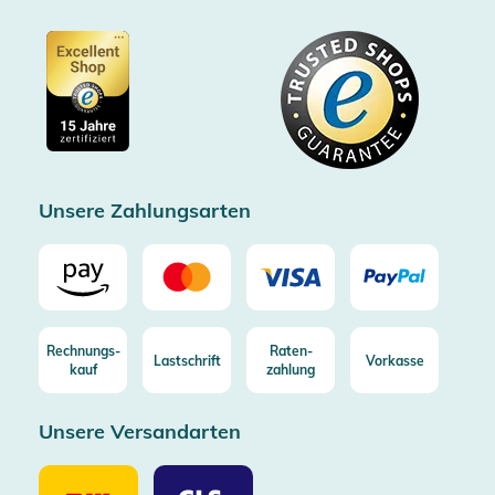
Partner
Barrierefreiheitserklärung
Zertifiziert durch Trusted Shops
Gutscheine
Datenschutz
Showroom Düsseldorf
Käuferschutz bis 20000€
Cookie-Einstellungen
Impressum
Gratis Versand ab 100€ Bestellwert (in DE/AT)
Kostenlose Rücksendung (aus DE/AT)
Zertifizierter Trusted Shop
Unsere Zahlungsarten
Rechnungs-
Raten-
Lastschrift
Vorkasse
kauf
zahlung
Unsere Versandarten
Unsere
Unsere