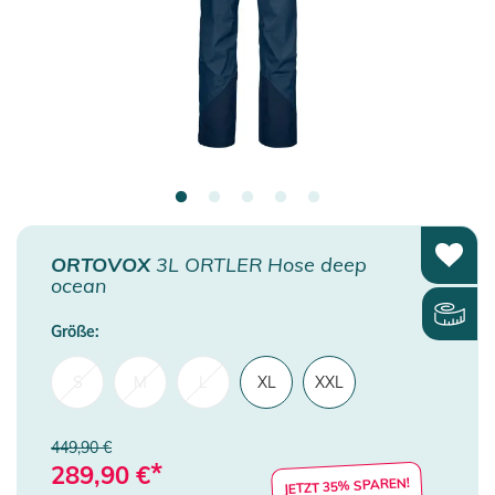
ORTOVOX
3L ORTLER Hose deep
ocean
Größe:
S
M
L
XL
XXL
449,90 €
*
289,90
€
JETZT 35% SPAREN!