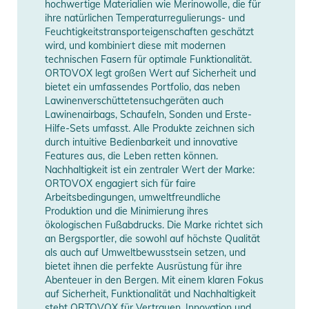
hochwertige Materialien wie Merinowolle, die für
Eigenschaften:
ihre natürlichen Temperaturregulierungs- und
- Weitenregulierbarer Bund
Feuchtigkeitstransporteigenschaften geschätzt
- 120 MERINO TEC Einsätze innen
wird, und kombiniert diese mit modernen
technischen Fasern für optimale Funktionalität.
- Oberschenkeltasche mit Eingriff-Erweiterung und rechts mit
ORTOVOX legt großen Wert auf Sicherheit und
zusätzlichem Leicht-Karabiner (LVS-Verlustschutz)
bietet ein umfassendes Portfolio, das neben
- Seitliche 2-Wege-Reißverschlüsse
Lawinenverschüttetensuchgeräten auch
- ORTOVOX Hosenträger (optional)
Lawinenairbags, Schaufeln, Sonden und Erste-
Hilfe-Sets umfasst. Alle Produkte zeichnen sich
- Vorgeformter Kniebereich
durch intuitive Bedienbarkeit und innovative
- Kantenschutz mit Dyneema® CORDURA®
Features aus, die Leben retten können.
- Integrierte und weitenverstellbare Gamaschen
Nachhaltigkeit ist ein zentraler Wert der Marke:
- Regular Fit
ORTOVOX engagiert sich für faire
Arbeitsbedingungen, umweltfreundliche
- Wasserdicht
Produktion und die Minimierung ihres
- Winddicht
ökologischen Fußabdrucks. Die Marke richtet sich
- Atmungsaktiv
an Bergsportler, die sowohl auf höchste Qualität
- Weitenregulierbarer Bund
als auch auf Umweltbewusstsein setzen, und
bietet ihnen die perfekte Ausrüstung für ihre
- Integrierte Gamaschen
Abenteuer in den Bergen. Mit einem klaren Fokus
- Beinbelüftung
auf Sicherheit, Funktionalität und Nachhaltigkeit
steht ORTOVOX für Vertrauen, Innovation und