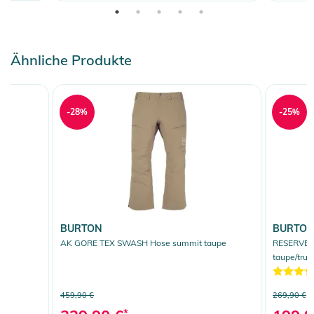
Ähnliche Produkte
-28%
-25%
BURTON
BURTO
AK GORE TEX SWASH Hose summit taupe
RESERVE 
taupe/true
459,90 €
269,90 €
*