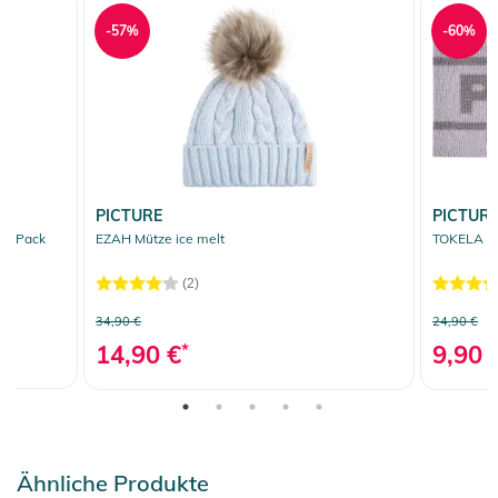
-57%
-60%
PICTURE
PICTUR
00 Pack
EZAH Mütze ice melt
TOKELA St
(2)
34,90 €
24,90 €
14,90 €
*
9,90 
Ähnliche Produkte