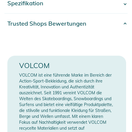
Spezifikation
- Mehr anzeigen -
dafür, dass sie während der gesamten Session oben bleiben
und bequem sitzen. Wähle deine Farbe passend zu deinen
Abenteuern.
Artikelnummer
2332425021804
Trusted Shops Bewertungen
61% Polyacryl, 15% Nylon, 12%
Eigenschaften:
Material
Wolle 8% Polypropylen, 4%
- Dicke Socken für Herren
Elastan
- Cush Mapping am Knöchel & Fußbett
- Rutschfestes Bündchen
Farbe
grey
VOLCOM
- Impact Zone Polsterung
- Luftkanal
Erscheinungsjahr
2025
VOLCOM ist eine führende Marke im Bereich der
- Rechte und linke Zehenkonstruktion
Action-Sport-Bekleidung, die sich durch ihre
- Angepasste Zehenbox
Kreativität, Innovation und Authentizität
Gender
Men
auszeichnet. Seit 1991 vereint VOLCOM die
- Bubble Grip Fußgewölbestütze
Welten des Skateboardings, Snowboardings und
- Y Fersen-Design
Manufacturer
Surfens und bietet eine vielfältige Produktpalette,
Herstellerangaben anzeigen
Information
die stilvolle und funktionale Kleidung für Straßen,
Produktinformationen und
Berge und Wellen umfasst. Mit einem klaren
Sicherheitshinweise
Fokus auf Nachhaltigkeit verwendet VOLCOM
recycelte Materialien und setzt auf