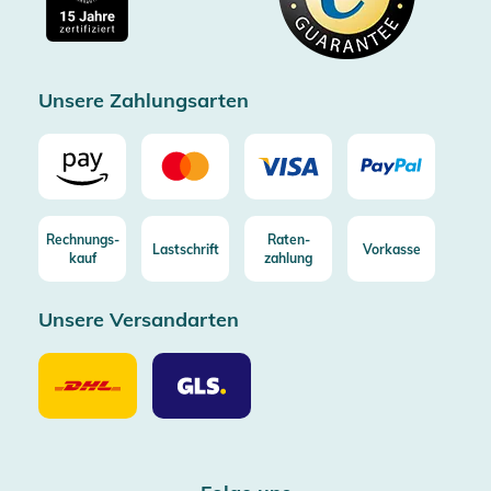
Kostenlose Rücksendung (aus DE/AT)
Zertifizierter Trusted Shop
Unsere Zahlungsarten
Rechnungs-
Raten-
Lastschrift
Vorkasse
kauf
zahlung
Unsere Versandarten
Unsere
Unsere
Versandarten
Versandarten
DHL
GLS