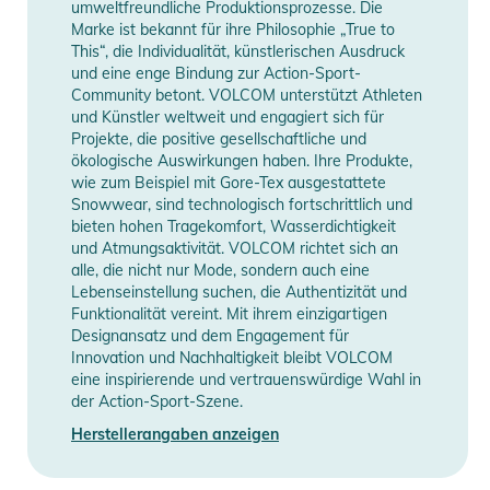
Gebrauchsanweisungen, Sicherheitshinweise und Warnungen
umweltfreundliche Produktionsprozesse. Die
finden Sie direkt am Produkt.
Marke ist bekannt für ihre Philosophie „True to
This“, die Individualität, künstlerischen Ausdruck
und eine enge Bindung zur Action-Sport-
Community betont. VOLCOM unterstützt Athleten
und Künstler weltweit und engagiert sich für
Projekte, die positive gesellschaftliche und
ökologische Auswirkungen haben. Ihre Produkte,
wie zum Beispiel mit Gore-Tex ausgestattete
Snowwear, sind technologisch fortschrittlich und
bieten hohen Tragekomfort, Wasserdichtigkeit
und Atmungsaktivität. VOLCOM richtet sich an
alle, die nicht nur Mode, sondern auch eine
Lebenseinstellung suchen, die Authentizität und
Funktionalität vereint. Mit ihrem einzigartigen
Designansatz und dem Engagement für
Innovation und Nachhaltigkeit bleibt VOLCOM
eine inspirierende und vertrauenswürdige Wahl in
der Action-Sport-Szene.
Herstellerangaben anzeigen