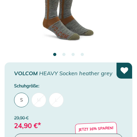
VOLCOM
HEAVY Socken heather grey
Schuhgröße:
S
M
L
29,90 €
*
24,90
€
JETZT 16% SPAREN!