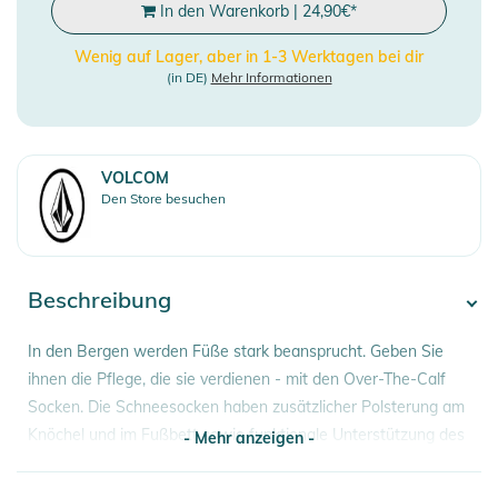
In den Warenkorb
|
24,90
€
*
Wenig auf Lager, aber in 1-3 Werktagen bei dir
(in DE)
Mehr Informationen
VOLCOM
Den Store besuchen
Beschreibung
In den Bergen werden Füße stark beansprucht. Geben Sie
ihnen die Pflege, die sie verdienen - mit den Over-The-Calf
Socken. Die Schneesocken haben zusätzlicher Polsterung am
Knöchel und im Fußbett sowie funktionale Unterstützung des
- Mehr anzeigen -
Fußgewölbes. Ein innovativer Luftkanal hält deine Füße
angenehm kühl und trocken, und der Stay-Up-Bund sorgt