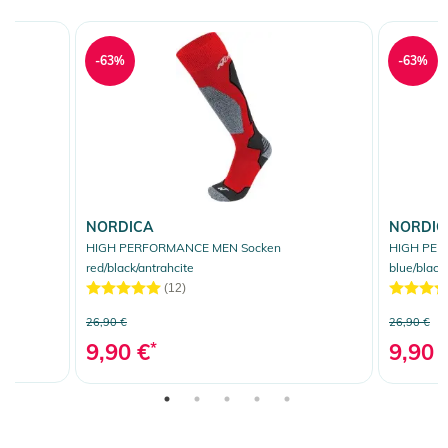
-63%
-63%
NORDICA
NORDIC
HIGH PERFORMANCE MEN Socken
HIGH PER
red/black/antrahcite
blue/black
(12)
26,90 €
26,90 €
9,90 €
*
9,90 