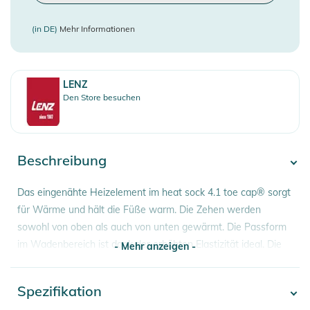
(in DE)
Mehr Informationen
LENZ
Den Store besuchen
Beschreibung
Das eingenähte Heizelement im heat sock 4.1 toe cap® sorgt
für Wärme und hält die Füße warm. Die Zehen werden
sowohl von oben als auch von unten gewärmt. Die Passform
im Wadenbereich ist dank der erhöhten Elastizität ideal. Die
- Mehr anzeigen -
Socken sind somit auch für stärkere Waden perfekt geeignet
und dank des Komfortbündchens verrutscht nichts.
Spezifikation
- Mehr anzeigen -