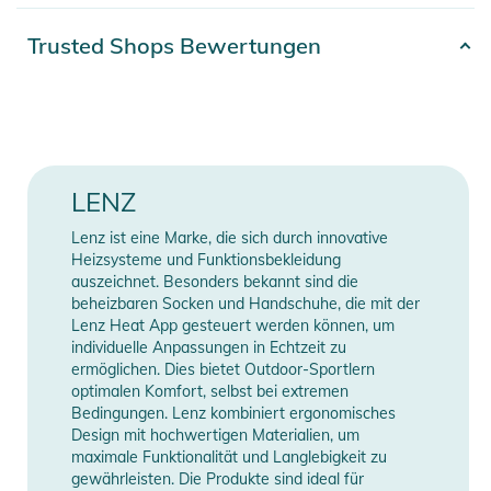
Die Stutzen sind links/rechts gestrickt und versprechen durch
die Ringbandage eine perfekte Passform. Gepolsterte
Artikelnummer
2100003736284
Trusted Shops Bewertungen
Verstärkungen schützen Zehen und Ferse. Natürliche
Farbe
green
Merinowolle in Verbindung mit technischen Fasern absorbiert
Feuchtigkeit und hält warm.
Gender
Men
Das Komfort-Bündchen mit Druckknöpfen fixiert den lithium
50% Polyester, 33% Polyamid,
Material
LENZ
pack. Dieser kann optional zu den heat socks erworben
10% Wolle, 7% Elasthan
werden. Die Bedienung erfolgt entweder per Knopfdruck am
Lenz ist eine Marke, die sich durch innovative
lithium pack oder mit der kostenfreien Smartphone App.
Erscheinungsjahr
2026
Heizsysteme und Funktionsbekleidung
auszeichnet. Besonders bekannt sind die
beheizbaren Socken und Handschuhe, die mit der
Eigenschaften:
Manufacturer
Herstellerangaben anzeigen
Lenz Heat App gesteuert werden können, um
- Zehen werden beim Toe Cap® Heizelement sowohl von
Information
individuelle Anpassungen in Echtzeit zu
oben als auch von unten gewärmt
ermöglichen. Dies bietet Outdoor-Sportlern
- eingenähtes Heizelement sorgt für Wärme und hält die
optimalen Komfort, selbst bei extremen
Bedingungen. Lenz kombiniert ergonomisches
Füße warm
Design mit hochwertigen Materialien, um
- verbesserte Elastizität im Wadenbereich
maximale Funktionalität und Langlebigkeit zu
- Socken sind links/rechts gestrickt
gewährleisten. Die Produkte sind ideal für