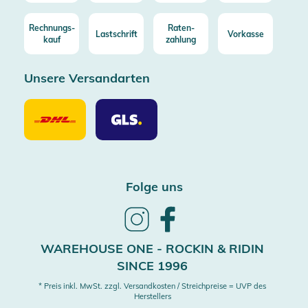
Rechnungs-
Raten-
Lastschrift
Vorkasse
kauf
zahlung
Unsere Versandarten
Unsere
Unsere
Versandarten
Versandarten
DHL
GLS
Folge uns
Follow
Follow
us
us
on
on
WAREHOUSE ONE - ROCKIN & RIDIN
Instagram
Facebook
SINCE 1996
* Preis inkl. MwSt. zzgl. Versandkosten / Streichpreise = UVP des
Herstellers