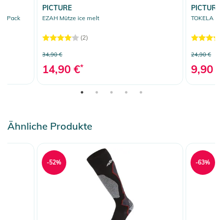
PICTURE
PICTUR
00 Pack
EZAH Mütze ice melt
TOKELA St
(2)
34,90 €
24,90 €
14,90 €
*
9,90 
Ähnliche Produkte
-52%
-63%