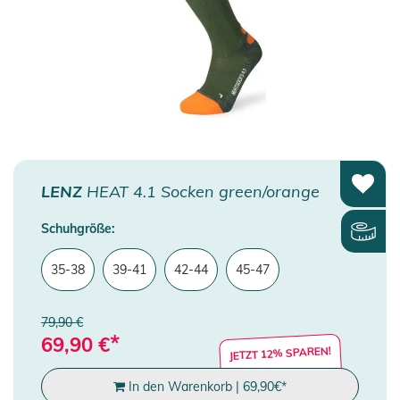
LENZ
HEAT 4.1 Socken green/orange
Schuhgröße:
35-38
39-41
42-44
45-47
79,90 €
*
69,90
€
JETZT 12% SPAREN!
In den Warenkorb
|
69,90
€
*