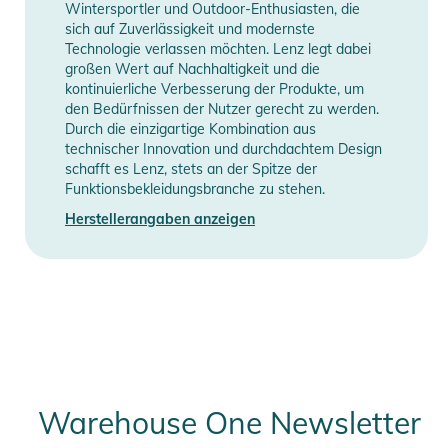
- Ringbandage und gepolsterte Verstärkungen
Wintersportler und Outdoor-Enthusiasten, die
sich auf Zuverlässigkeit und modernste
- natürliche Merinowolle in Verbindung mit technischen
Technologie verlassen möchten. Lenz legt dabei
Fasern
großen Wert auf Nachhaltigkeit und die
- waschbar bei 30°C in der Maschine
kontinuierliche Verbesserung der Produkte, um
- Komfort-Bündchen mit Druckknöpfen fixieren den lithium
den Bedürfnissen der Nutzer gerecht zu werden.
Durch die einzigartige Kombination aus
pack
technischer Innovation und durchdachtem Design
- kombinierbar mit allen Lenz lithium packs
schafft es Lenz, stets an der Spitze der
Funktionsbekleidungsbranche zu stehen.
Produktinformationen und
Herstellerangaben anzeigen
Sicherheitshinweise
Gebrauchsanweisungen, Sicherheitshinweise und Warnungen
finden Sie direkt am Produkt.
Warehouse One Newsletter