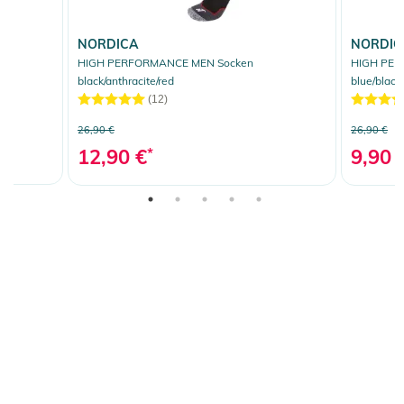
NORDICA
NORDIC
k
HIGH PERFORMANCE MEN Socken
HIGH PER
black/anthracite/red
blue/black
(12)
26,90 €
26,90 €
12,90 €
*
9,90 