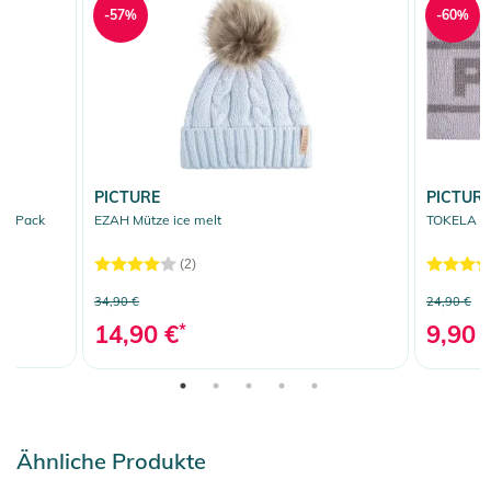
-57%
-60%
PICTURE
PICTUR
00 Pack
EZAH Mütze ice melt
TOKELA St
(2)
34,90 €
24,90 €
14,90 €
*
9,90 
Ähnliche Produkte