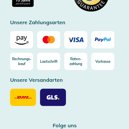
Kostenlose Rücksendung (aus DE/AT)
Zertifizierter Trusted Shop
Unsere Zahlungsarten
Rechnungs-
Raten-
Lastschrift
Vorkasse
kauf
zahlung
Unsere Versandarten
Unsere
Unsere
Versandarten
Versandarten
DHL
GLS
Folge uns