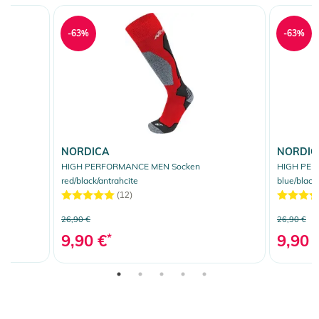
-63%
-63%
NORDICA
NORDIC
k
HIGH PERFORMANCE MEN Socken
HIGH PER
red/black/antrahcite
blue/black
(12)
26,90 €
26,90 €
9,90 €
*
9,90 