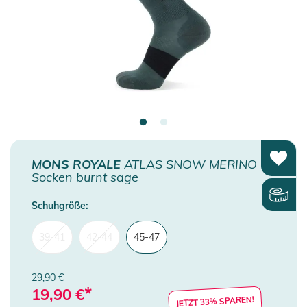
MONS ROYALE
ATLAS SNOW MERINO
Socken burnt sage
Schuhgröße:
39-41
42-44
45-47
29,90 €
*
19,90
€
JETZT 33% SPAREN!