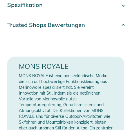
Spezifikation
- Mehr anzeigen -
- Unisex-Stil
- Leichte Socke
- Über Wadenlänge
Artikelnummer
2100003708052
Trusted Shops Bewertungen
- Leichte Fersen- und Zehendämpfung
Gender
Unisex
- Gerippte Fußgewölbe- und Knöchelstütze
- Mesh-Belüftungszonen für Atmungsaktivität
Erscheinungsjahr
2025
- Rutschfestes, gefaltetes Rippenband
- Nahtlose Zehenbox verhindert Blasen
48% Wolle, 48%, Polyamid,
Material
MONS ROYALE
4%, Elasthan
Produktinformationen und
MONS ROYALE ist eine neuseeländische Marke,
Sicherheitshinweise
Farbe
green
die sich auf hochwertige Funktionskleidung aus
Merinowolle spezialisiert hat. Sie vereint
Gebrauchsanweisungen, Sicherheitshinweise und Warnungen
Innovation mit Stil, indem sie die natürlichen
Manufacturer
finden Sie direkt am Produkt.
Herstellerangaben anzeigen
Vorteile von Merinowolle nutzt:
Information
Temperaturregulierung, Geruchsresistenz und
Atmungsaktivität. Die Kollektionen von MONS
ROYALE sind für diverse Outdoor-Aktivitäten wie
Skifahren und Mountainbiken konzipiert, bieten
aber auch urbanen Stil für den Alltag. Ein zentraler