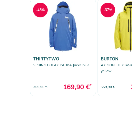
-45%
-37%
THIRTYTWO
BURTON
SPRING BREAK PARKA Jacke blue
AK GORE TEX SWA
yellow
169,90 €
*
309,90 €
559,90 €