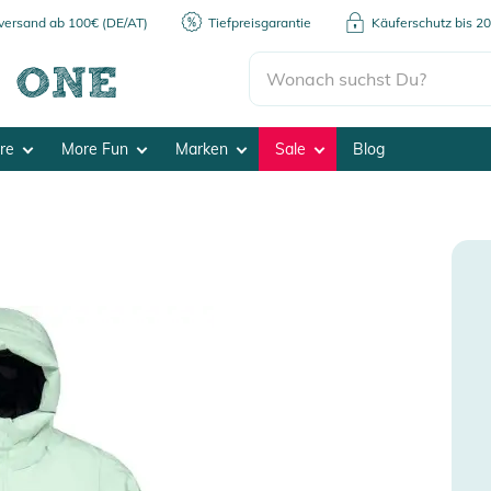
kversand ab 100€ (DE/AT)
Tiefpreisgarantie
Käuferschutz bis 2
ore
More Fun
Marken
Sale
Blog