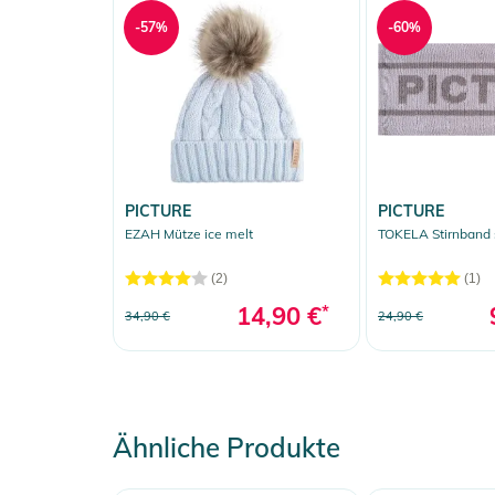
-57%
-60%
PICTURE
PICTURE
EZAH Mütze ice melt
TOKELA Stirnband 
(2)
(1)
14,90 €
*
34,90 €
24,90 €
Ähnliche Produkte