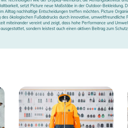
erstellerangaben anzeigen
tbarkeit, setzt Picture neue Maßstäbe in der Outdoor-Bekleidung. Die
 im Alltag nachhaltige Entscheidungen treffen möchten. Picture Organi
ng des ökologischen Fußabdrucks durch innovative, umweltfreundliche 
ass und mehrere Innentaschen, darunter eine
eit miteinander vereint und zeigt, dass hohe Performance und Umwe
che, sorgen dafür, dass alle wichtigen Dinge
l ausgestattet, sondern leistest auch einen aktiven Beitrag zum Schut
rte Jacke, die sich durch ihre hervorragende
Abenteuer geeignet ist.
30 gr/m2 sleeve, 60gr/m2 hood
Druckknopf-Windleiste