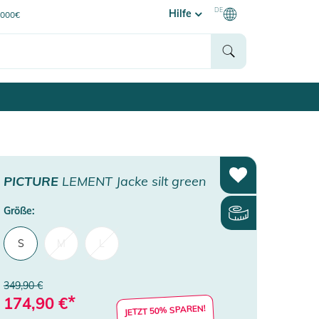
DE
Hilfe
0000€
PICTURE
LEMENT Jacke silt green
Größe:
S
M
L
349,90 €
*
174,90
€
JETZT 50% SPAREN!