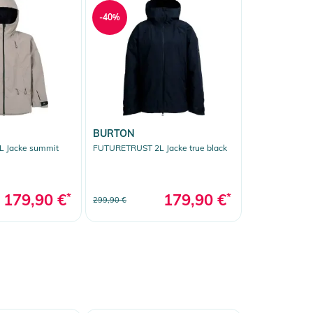
-40%
BURTON
 Jacke summit
FUTURETRUST 2L Jacke true black
179,90 €
*
179,90 €
*
299,90 €