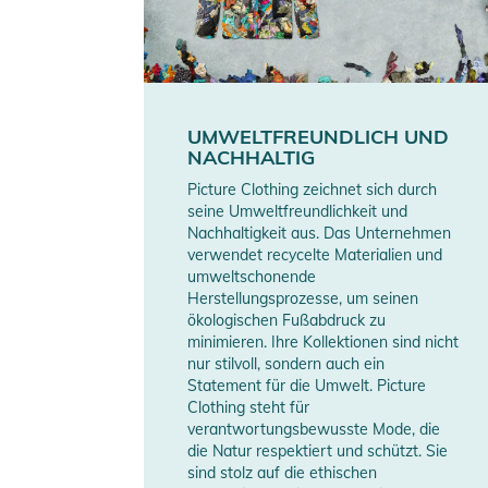
- Per Kordelzug regulierbarer Saum
- Ergonomische Kapuze mit Ein-Punkt-Regulierung
- Elastischer Schneefang
- Skipass-Tasche
- Innentasche aus Netzstoff
UMWELTFREUNDLICH UND
NACHHALTIG
- Innentasche mit Zipper
Picture Clothing zeichnet sich durch
Produktinformationen und Sich
seine Umweltfreundlichkeit und
Nachhaltigkeit aus. Das Unternehmen
Gebrauchsanweisungen, Sicherheitshinweise und Warn
verwendet recycelte Materialien und
umweltschonende
Herstellungsprozesse, um seinen
ökologischen Fußabdruck zu
minimieren. Ihre Kollektionen sind nicht
nur stilvoll, sondern auch ein
Statement für die Umwelt. Picture
Clothing steht für
verantwortungsbewusste Mode, die
die Natur respektiert und schützt. Sie
sind stolz auf die ethischen