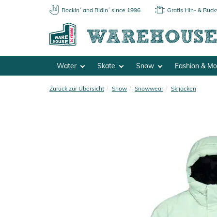
Rockin´ and Ridin´ since 1996
Gratis Hin- & Rüc
Water
Skate
Snow
Fashion & M
Zurück zur Übersicht
Snow
Snowwear
Skijacken