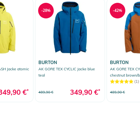
-28%
-42%
BURTON
BURTON
SH Jacke atomic
AK GORE TEX CYCLIC Jacke blue
AK GORE TEX CY
teal
chestnut brown/b
(1)
349,90 €
*
349,90 €
*
489,90 €
489,90 €