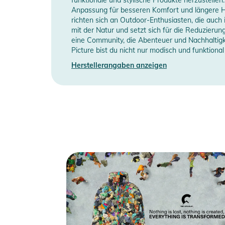
Manufacturer Information
H
zusätzlichen Schutz bietet.
Anpassung für besseren Komfort und längere Hal
richten sich an Outdoor-Enthusiasten, die auch
mit der Natur und setzt sich für die Reduzieru
Ein elastischer Schneefang, eine Tasche für den Skip
eine Community, die Abenteuer und Nachhaltigk
Innentasche mit Reißverschluss und eine Netzinnentas
Picture bist du nicht nur modisch und funktiona
stets griffbereit sind.
Herstellerangaben anzeigen
Die LEMENT JKT ist eine moderne, performanceorientie
Wärmeleistung auszeichnet und ideal für winterliche 
Eigenschaften:
- Wärme: 3
- Fit: Regular
- Membran: 20K/20K
- Futter: Recycled nylon taffeta lining
- Fütterung: Recycled Thermal STD 225 gr/m2 body, 1
- Frontöffnung mit wasserdichtem YKK® Zipper und 
- Lycra-Ärmelbündchen
- Handwärmtaschen mit wasserdichten Zippern