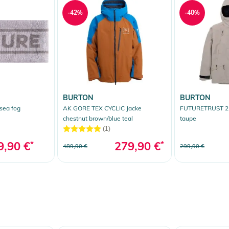
-42%
-40%
BURTON
BURTON
sea fog
AK GORE TEX CYCLIC Jacke
FUTURETRUST 2L
chestnut brown/blue teal
taupe
(1)
9,90 €
*
279,90 €
*
489,90 €
299,90 €