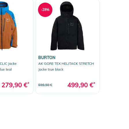
-28%
BURTON
CLIC Jacke
AK GORE TEX HELITACK STRETCH
lue teal
Jacke true black
279,90 €
*
499,90 €
*
699,90 €